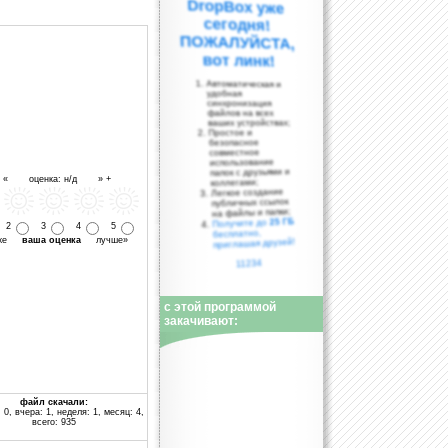
вот линк!
Автоматическая и
удобная
синхронизация
файлов на всех
ваших устройствах;
Простое и
безопасное
совместное
использование
папок с друзьями и
- « оценка: н/д » +
коллегами;
Легкое создание
публичных ссылок
на файлы и папки;
25 ГБ
Получите до
2
3
4
5
бесплатно,
уже
ваша оценка
лучше»
приглашая друзей!
11234
с этой программой
закачивают:
файл скачали:
 0, вчера: 1, неделя: 1, месяц: 4,
всего: 935