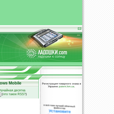
ows Mobile
Регистрация товарного знака в
Украине
patent.km.ua
.
лучайная десятка
(
что такое RSS?
)
и всё-таки лучший облачный
файл-стор:
Установите
DropBox уже
сегодня!
ПОЖАЛУЙСТА,