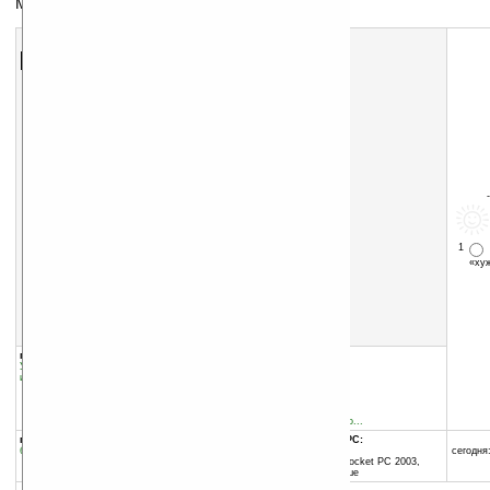
Менеджер задач
Скачать программу:
размер:
1609 Кб
скачать
программу
1
«х
группы программы:
добавлена:
18.09.2008
Управление
обновлена:
19.09.2008
информацией
:
Информационные менеджеры
автор программы:
SpoonTools.Com
www.spoontools.com/
http://www.spoontools.co...
программа:
совместима с Pocket PC:
бесплатная
ARM процессор и выше
сегодня:
Windows Mobile 2003 (Pocket PC 2003,
Windows CE 4.20) и выше