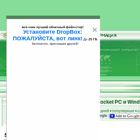
всё-таки лучший облачный файл-стор!
×
Установите DropBox:
ПОЖАЛУЙСТА, вот линк!
До
25 ГБ
бесплатно, приглашая друзей!
Установите
всё-таки лучший облачный файл-стор!
DropBox: ПОЖАЛУЙСТА, вот линк!
До
25
бесплатно, приглашая друзей!
ГБ
Скачать программы для КПК Pocket PC и Wind
к началу раздела
•
за сегодня
•
за 3 дня
•
за 7 дней
•
популярные
•
с
анонсы программ на email
• наш
на Google:
SpoonDo!