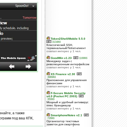
Token2Shell/Mobile 5.5.0
3134Кб
Классический SSH,
терминальный/Telnet-клиент
совпал интерес у 1 чел.
GoodWin v1.23
1168Кб
Менеджер задач с
революционным интерфейсом
совпал интерес у 1 чел.
XS Finance v2.30
3989Кб
Приложение для управления
финансами
совпал интерес у 1 чел.
F-Secure Mobile Security
v4.0 (Pocket PC 2003)
350Кб
Мощный и удобный антивирус
плюс брандмауэр
совпал интерес у 1 чел.
знайте, а также
SmartphoneNotes v2.1
ограмм под ваш КПК,
726Кб
Организатор текстовых
заметок для смартфона