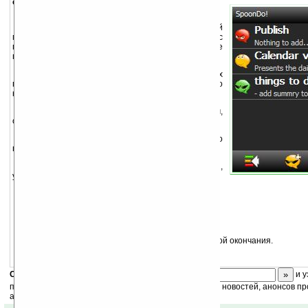
описание:
Программа призвана заменить стандартный
менеджер задач Outlook Tasks. Интерфейс
программы приспособлен под использование
пальца, т.е. можно работать без стилуса.
SpoonDo! располагает задачи в разных
папках, таким образом распределяя их по
категориям/тематике.
Тапнув по папке, вы увидите список задач,
отсортированный по дате (если она указана).
Используя навигационные стрелки, легко
перемещаться по папкам и задачам.
Папка «Urgent Tasks» покажет вам все задачи,
у которых подходит дата окончания.
Особенности программы:
Интерфейс удобен для управления пальцем.
Категоризация задач по типам/папкам.
Просто создавать и редактировать задачи.
Удобный просмотр задач с наступающей датой окончания.
Скоро
конкурс
с призами! Подпишитесь:
и у
получайте ежедневный или еженедельный дайджест новостей, анонсов пр
акций сайта на ваш почтовый ящик.