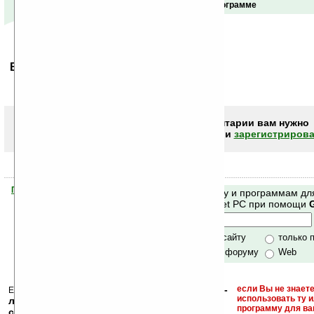
Отзывы о программе
Ваше мнение будет первым.
Чтобы писать комментарии вам нужно
авторизоваться (войти)
или
зарегистрирова
Помогите Ладошкам стать лучше
Поиск по сайту и программам дл
своей поддержкой.
Mobile и Pocket PC при помощи
Хочешь футболку?
только по сайту
только 
по сайту и форуму
Web
кейгены, кряки -
если Вы не знаете
Еще раз обращаем внимание, что
использовать ту 
лекарства, серийные номера, ключи и
программу для ва
ссылки на варезные сайты