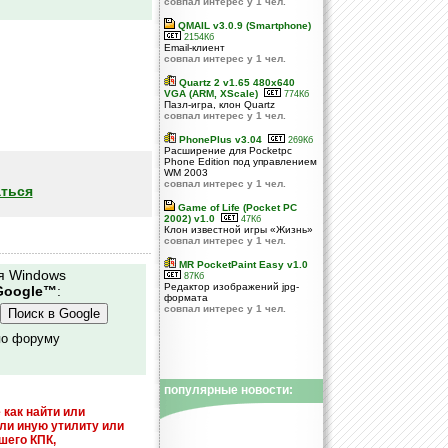
совпал интерес у 1 чел.
QMAIL v3.0.9 (Smartphone)
2154Кб
Email-клиент
совпал интерес у 1 чел.
Quartz 2 v1.65 480x640
VGA (ARM, XScale)
774Кб
Пазл-игра, клон Quartz
совпал интерес у 1 чел.
PhonePlus v3.04
269Кб
Расширение для Pocketpc
Phone Edition под управлением
WM 2003
совпал интерес у 1 чел.
ться
Game of Life (Pocket PC
2002) v1.0
47Кб
Клон известной игры «Жизнь»
совпал интерес у 1 чел.
MR PocketPaint Easy v1.0
я Windows
87Кб
Редактор изображений jpg-
Google™
:
формата
совпал интерес у 1 чел.
по форуму
популярные новости:
 как найти или
или иную утилиту или
шего КПК,