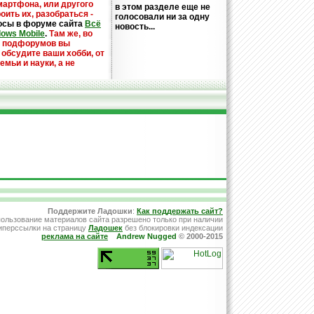
мартфона, или другого
в этом разделе еще не
оить их, разобраться -
голосовали ни за одну
осы в форуме сайта
Всё
новость...
dows Mobile
.
Там же, во
х подфорумов вы
 обсудите ваши хобби, от
емьи и науки, а не
Поддержите Ладошки
:
Как поддержать сайт?
ользование материалов сайта разрешено только при наличии
иперссылки на страницу
Ладошек
без блокировки индексации
реклама на сайте
Andrew Nugged
© 2000-2015