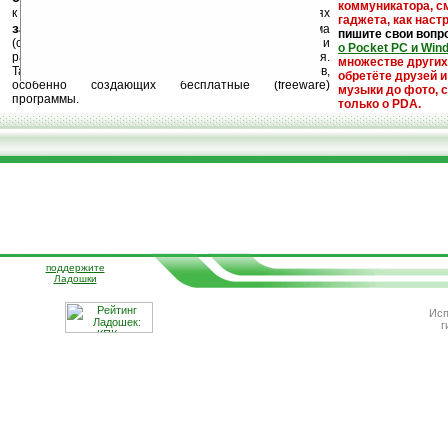
коммуникатора, с
к публикации на нашем сайте в комментариях
гаджета, как настр
запрещены
, как и несанкционированная реклама
пишите свои вопр
(спам). Мы поддерживаем авторов программ и
о Pocket PC и Win
развитие легального программного обеспечения.
множестве други
Также мы призываем Вас поддерживать авторов,
обретёте друзей и
особенно создающих бесплатные (freeware)
музыки до фото, с
программы.
только о PDA.
поддержите
Ладошки
Исп
г