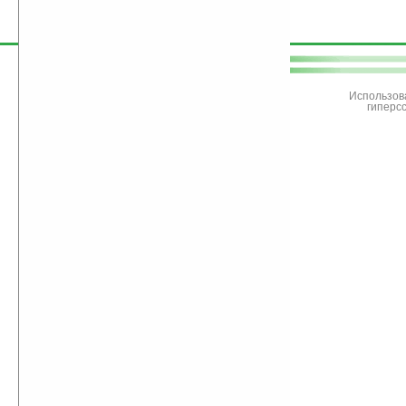
поддержите
Ладошки
Использов
гиперс