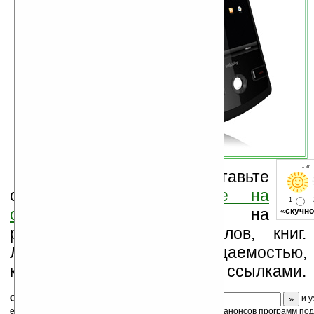
- «
Оцените новость и оставьте
свой комментарий
ниже на
1
странице
,
подпишитесь
на
«
скучно
рассылку новостей, файлов, книг.
Ладошки своей посещаемостью,
коммерческой информации, ссылками.
Скоро
конкурс
с призами! Подпишитесь:
и у
ежедневный или еженедельный дайджест новостей, анонсов программ под 