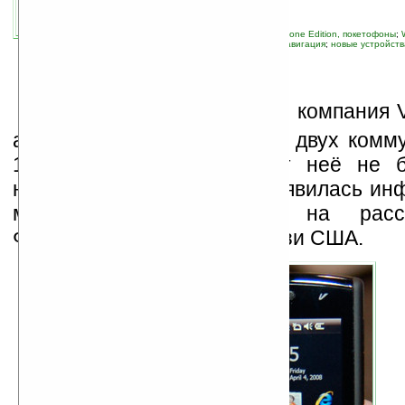
автор новости:
Ira_Korn
связанные темы:
Pocket PC
;
Pocket PC Phone Edition, покетофоны
;
коммуникаторы
;
мобильные телефоны
;
навигация
;
новые устройств
Е
щё весной британская компания Ve
анонсировала выход своих двух комм
103 и 111. С тех пор от неё не б
новостей. И вот наконец появилась ин
модель 103 находится на расс
Федеральной коммисии связи США.