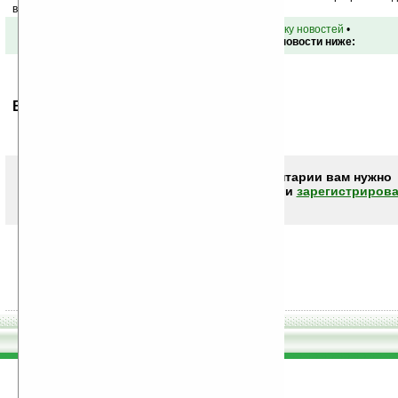
ваш почтовый ящик.
•
вернуться к списку новостей
•
Обсуждение этой новости ниже:
Ваше мнение будет первым.
Чтобы писать комментарии вам нужно
авторизоваться (войти)
или
зарегистрирова