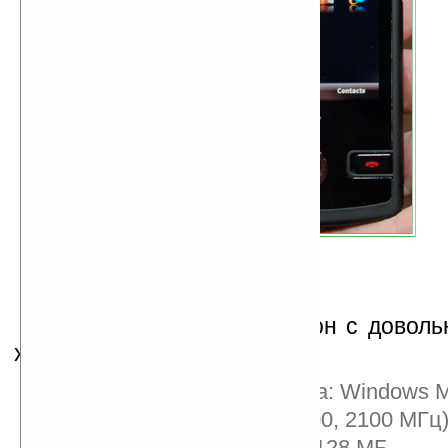
Velocity 103 — покетофон с довол
характеристиками:
Операционная система: Windows Mo
Сети: HSDPA (850, 1900, 2100 МГц
Оперативная память: 128 МБ