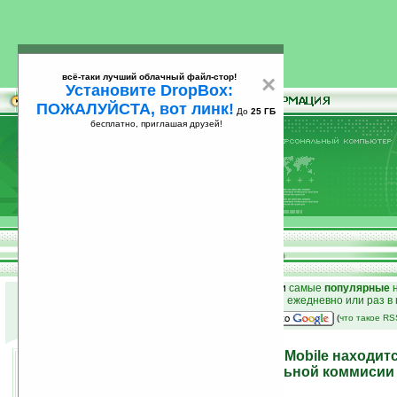
всё-таки лучший облачный файл-стор!
×
Установите DropBox:
ПОЖАЛУЙСТА, вот линк!
До
25 ГБ
бесплатно, приглашая друзей!
Установите
всё-таки лучший облачный файл-стор!
DropBox: ПОЖАЛУЙСТА, вот линк!
До
25
бесплатно, приглашая друзей!
ГБ
к началу раздела новостей
•
лучшие
новости
и
самые
популярные
н
простые
анонсы новостей
на email ежедневно или раз в
наш
на Google:
(
что такое R
Смартфон 103 от Velocity Mobile находит
рассмотрении в Федеральной коммисии
21.07.2008 17:17
просмотров: сегодня 1, всего 3396