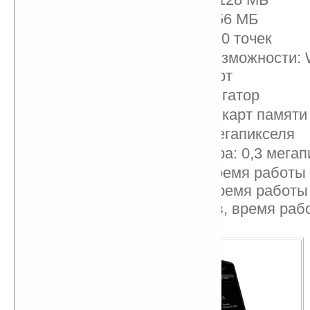
Встроенная память: 256 МБ
Дисплей: VGA, 640×480 точек
Коммуникационные возможности: Wi
2.1+EDR, Mini USB-порт
Встроенный GPS-навигатор
Слот расширения для карт памяти
Основная камера: 2 мегапикселя
Дополнительная камера: 0,3 мегап
Батарея: 1450 мА/ч; время работы
разговора — 4 часа; время работы
ожидания — 200 часов, время раб
навигации — 2,5 часа