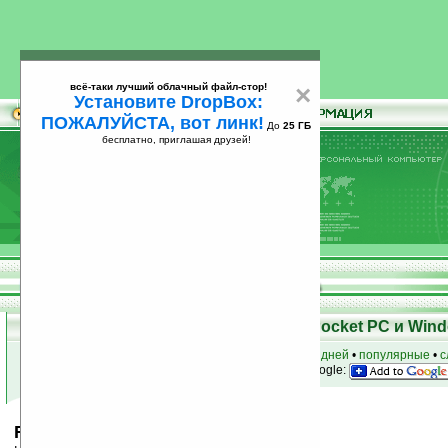
всё-таки лучший облачный файл-стор!
×
Установите DropBox:
ПОЖАЛУЙСТА, вот линк!
До
25 ГБ
бесплатно, приглашая друзей!
Установите
всё-таки лучший облачный файл-стор!
DropBox: ПОЖАЛУЙСТА, вот линк!
До
25
бесплатно, приглашая друзей!
ГБ
Скачать программы для КПК Pocket PC и Wind
к началу раздела
•
за сегодня
•
за 3 дня
•
за 7 дней
•
популярные
•
с
анонсы программ на email
• наш
на Google:
Farkle Dice v1.3