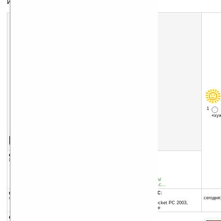
Игра в кости
1
«х
Скачать программу:
размер:
1310 Кб
скачать
программу
группы программы:
добавлена:
26.10.2008
Игры
:
прочее
обновлена:
11.11.2008
автор программы:
Smartbox
www.smartboxdesign.com/
support@smartboxdesign.c...
программа:
совместима с Pocket PC:
шареварная
ARM процессор и выше
сегодня:
Windows Mobile 2003 (Pocket PC 2003,
Windows CE 4.20) и выше
описание: