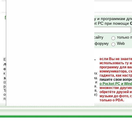
Помогите Ладошкам стать лучше
Поиск по сайту и программам дл
своей поддержкой.
Mobile и Pocket PC при помощи
Хочешь футболку?
только по сайту
только 
по сайту и форуму
Web
кейгены, кряки -
если Вы не знаете
Еще раз обращаем внимание, что
использовать ту 
лекарства, серийные номера, ключи и
программу для ва
ссылки на варезные сайты
коммуникатора, с
к публикации на нашем сайте в комментариях
гаджета, как настр
запрещены
, как и несанкционированная реклама
пишите свои вопр
(спам). Мы поддерживаем авторов программ и
о Pocket PC и Win
развитие легального программного обеспечения.
множестве други
Также мы призываем Вас поддерживать авторов,
обретёте друзей и
особенно создающих бесплатные (freeware)
музыки до фото, с
программы.
только о PDA.