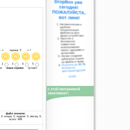
вот линк!
Автоматическая и
удобная
синхронизация
файлов на всех
ваших устройствах;
Простое и
безопасное
совместное
использование
папок с друзьями и
- « оценка: 5 » +
коллегами;
Легкое создание
публичных ссылок
на файлы и папки;
2
3
4
5
25 ГБ
Получите до
бесплатно,
уже
ваша оценка
лучше»
приглашая друзей!
11234
с этой программой
закачивают:
файл скачали:
 0, вчера: 0, неделя: 0, месяц: 0,
всего: 949