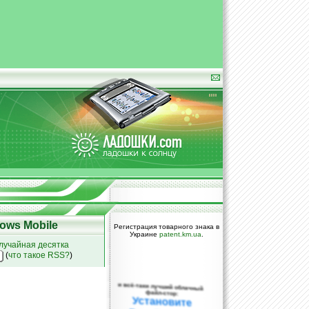
ows Mobile
Регистрация товарного знака в
Украине
patent.km.ua
.
лучайная десятка
(
что такое RSS?
)
и всё-таки лучший облачный
файл-стор:
Установите
DropBox уже
сегодня!
ПОЖАЛУЙСТА,