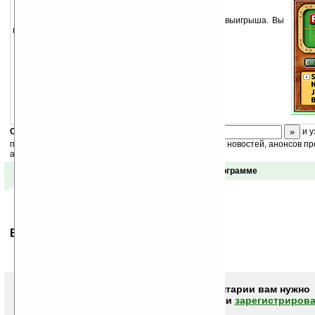
В этой игре нужно набрать 10000 очков для выигрыша. Вы
можете играть против устройства или ваших друзей.
Скоро
конкурс
с призами! Подпишитесь:
и у
получайте ежедневный или еженедельный дайджест новостей, анонсов пр
акций сайта на ваш почтовый ящик.
Отзывы о программе
Ваше мнение будет первым.
Чтобы писать комментарии вам нужно
авторизоваться (войти)
или
зарегистрирова