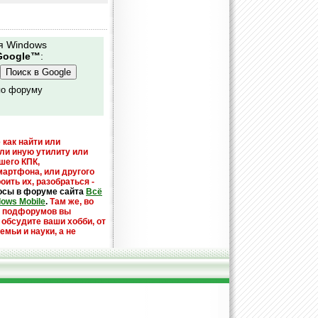
я Windows
Google™
:
по форуму
 как найти или
или иную утилиту или
шего КПК,
мартфона, или другого
оить их, разобраться -
осы в форуме сайта
Всё
dows Mobile
.
Там же, во
х подфорумов вы
 обсудите ваши хобби, от
емьи и науки, а не