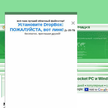
всё-таки лучший облачный файл-стор!
×
Установите DropBox:
ПОЖАЛУЙСТА, вот линк!
До
25 ГБ
бесплатно, приглашая друзей!
Установите
всё-таки лучший облачный файл-стор!
DropBox: ПОЖАЛУЙСТА, вот линк!
До
25
бесплатно, приглашая друзей!
ГБ
Скачать программы для КПК Pocket PC и Wind
к началу раздела
•
за сегодня
•
за 3 дня
•
за 7 дней
•
популярные
•
с
анонсы программ на email
• наш
на Google:
Microinvest Micron v2.5