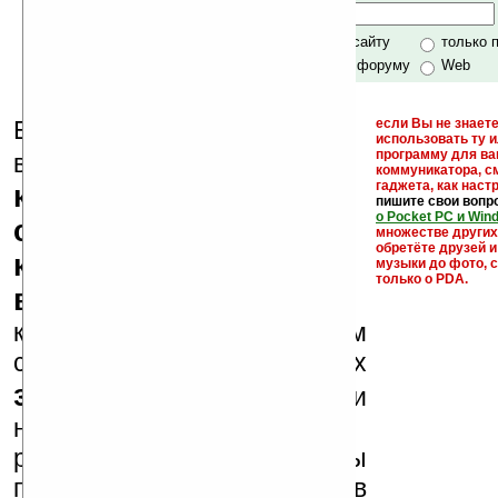
Хочешь футболку?
только по сайту
только 
по сайту и форуму
Web
Еще раз обращаем
если Вы не знаете
использовать ту 
кейгены,
программу для ва
внимание, что
коммуникатора, с
гаджета, как настр
кряки - лекарства,
пишите свои вопр
о Pocket PC и Win
серийные номера,
множестве други
обретёте друзей и
ключи и ссылки на
музыки до фото, с
только о PDA.
варезные сайты
к публикации на нашем
сайте в комментариях
запрещены
, как и
несанкционированная
реклама (спам). Мы
поддерживаем авторов