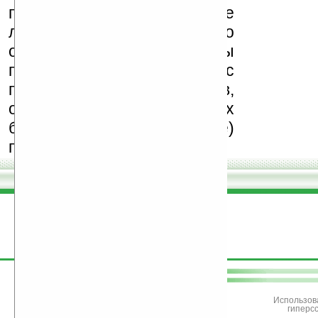
программ и развитие
легального программного
обеспечения. Также мы
призываем Вас
поддерживать авторов,
особенно создающих
бесплатные (freeware)
программы.
поддержите
Ладошки
Использов
гиперс