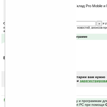
включая Windows Mobile 6;
Полностью совместим с Microinvest Склад Pro Mobile и 
Mobile.
Скоро
конкурс
с призами! Подпишитесь:
и у
получайте ежедневный или еженедельный дайджест новостей, анонсов пр
акций сайта на ваш почтовый ящик.
Отзывы о программе
Ваше мнение будет первым.
Чтобы писать комментарии вам нужно
авторизоваться (войти)
или
зарегистрирова
Помогите Ладошкам стать лучше
Поиск по сайту и программам дл
своей поддержкой.
Mobile и Pocket PC при помощи