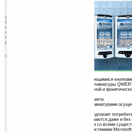
Microinvest Micron
это мощная
виртуальная клавиатура для вашего
Pocket PC или Windows Mobile
смартфона, которую Microinvest
предоставляет полностью
бесплатно своим болгарским и
русским потребителям.
Продукт предлагает
следующие возможности:
Удобное введение текста и
контроль за приложениями,
независимо от клавиатуры;
Современный дизайн с легко различающимися кнопкам
Поддержка стандартной английской клавиатуры QWERT
и фонетической, также как и стандартной и фонетическ
клавиатуры;
Минимальный размер занимаемой памяти;
Переключение между отдельными клавиатурами осущес
секунды одним нажатием кнопки;
Уникальная цифровая клавиатура предлагает потребит
удобные кнопки, которые легко нажимаются даже и без 
Продукт опробован и 100% совместим со всеми сущес
настоящий момент операционными системами Microsoft 