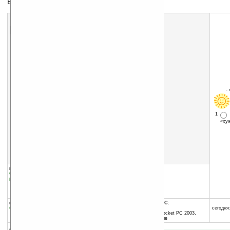
Виртуальная клавиатура
Скачать программу:
размер:
5990 Кб
скачать
программу
-
1
«х
группы программы:
добавлена:
08.12.2008
Системные утилиты
:
Cистемные
обновлена:
22.03.2009
расширения
автор программы:
Microinvest
www.microinvest.net
программа:
совместима с Pocket PC:
бесплатная
ARM процессор
сегодня:
Windows Mobile 2003 (Pocket PC 2003,
Windows CE 4.20) и выше
описание: