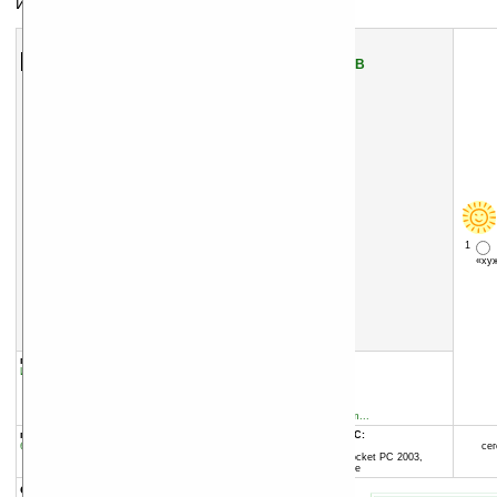
Игра на скорость реакции
Скачать программу:
размер:
554 Кб
скачать
Whack-A-Monty_v0.1.CAB
1
«х
группы программы:
добавлена:
18.01.2009
Игры
:
Спортивные
обновлена:
18.03.2009
автор программы:
jbmoneys
forum.xda-developers.com...
программа:
совместима с Pocket PC:
бесплатная
ARM процессор
сег
Windows Mobile 2003 (Pocket PC 2003,
Windows CE 4.20) и выше
описание: