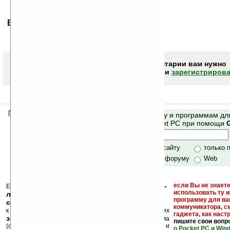
Ваше мнение будет первым.
Чтобы писать комментарии вам нужно
авторизоваться (войти)
или
зарегистрирова
Помогите Ладошкам стать лучше
Поиск по сайту и программам дл
своей поддержкой.
Mobile и Pocket PC при помощи
Хочешь футболку?
только по сайту
только 
по сайту и форуму
Web
кейгены, кряки -
если Вы не знаете
Еще раз обращаем внимание, что
использовать ту 
лекарства, серийные номера, ключи и
программу для ва
ссылки на варезные сайты
коммуникатора, с
к публикации на нашем сайте в комментариях
гаджета, как настр
запрещены
, как и несанкционированная реклама
пишите свои вопр
(спам). Мы поддерживаем авторов программ и
о Pocket PC и Win