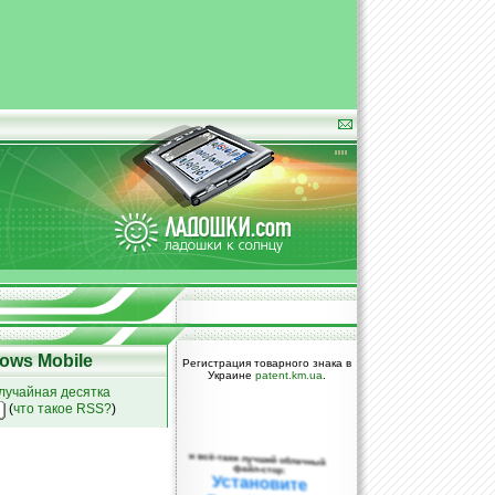
ows Mobile
Регистрация товарного знака в
Украине
patent.km.ua
.
лучайная десятка
(
что такое RSS?
)
и всё-таки лучший облачный
файл-стор:
Установите
DropBox уже
сегодня!
ПОЖАЛУЙСТА,