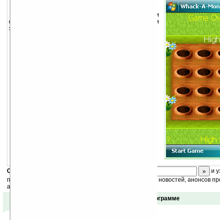
Whack-A-Monty
— надо попадать в бобров и
стараться не попадать в зеленого человечка, при
этом бобры вылезают всё быстрей.
Скоро
конкурс
с призами! Подпишитесь:
и у
получайте ежедневный или еженедельный дайджест новостей, анонсов пр
акций сайта на ваш почтовый ящик.
Отзывы о программе