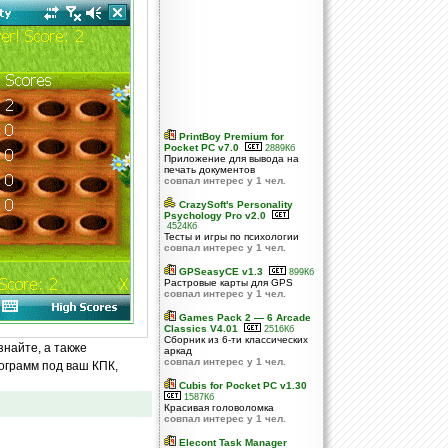
PrintBoy Premium for
Pocket PC v7.0
2889Кб
Приложение для вывода на
печать документов
совпал интерес у 1 чел.
CrazySoft's Personality
Psychology Pro v2.0
4524Кб
Тесты и игры по психологии
совпал интерес у 1 чел.
GPSeasyCE v1.3
899Кб
Растровые карты для GPS
совпал интерес у 1 чел.
Games Pack 2 — 6 Arcade
Classics V4.01
2516Кб
Сборник из 6-ти классических
знайте, а также
аркад
совпал интерес у 1 чел.
ограмм под ваш КПК,
Cubis for Pocket PC v1.30
1587Кб
Красивая головоломка
совпал интерес у 1 чел.
Elecont Task Manager