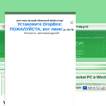
всё-таки лучший облачный файл-стор!
×
Установите DropBox:
ПОЖАЛУЙСТА, вот линк!
До
25 ГБ
бесплатно, приглашая друзей!
Установите
всё-таки лучший облачный файл-стор!
DropBox: ПОЖАЛУЙСТА, вот линк!
До
25
бесплатно, приглашая друзей!
ГБ
Скачать программы для КПК Pocket PC и Wind
к началу раздела
•
за сегодня
•
за 3 дня
•
за 7 дней
•
популярные
•
с
анонсы программ на email
• наш
на Google:
Whack-A-Monty v0.1