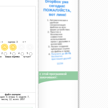
вот линк!
Автоматическая и
удобная
синхронизация
файлов на всех
ваших устройствах;
Простое и
безопасное
совместное
использование
папок с друзьями и
- « оценка: 3 » +
коллегами;
Легкое создание
публичных ссылок
на файлы и папки;
25 ГБ
2
3
4
5
Получите до
бесплатно,
уже
ваша оценка
лучше»
приглашая друзей!
11234
с этой программой
закачивают:
файл скачали:
одня: 0, вчера: 0, неделя: 7,
месяц: 12, всего: 2857