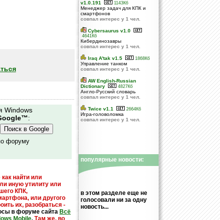
v1.0.191
1143Кб
Менеджер задач для КПК и
смартфонов
совпал интерес у 1 чел.
Cybersaurus v1.0
4641Кб
Кибердинозавры
совпал интерес у 1 чел.
Iraq A'tak v1.5
1868Кб
Управление танком
ться
совпал интерес у 1 чел.
AW English-Russian
Dictionary
4827Кб
Англо-Русский cловарь
совпал интерес у 1 чел.
я Windows
Twice v1.1
2664Кб
Игра-головоломка
Google™
:
совпал интерес у 1 чел.
по форуму
популярные новости:
 как найти или
или иную утилиту или
шего КПК,
в этом разделе еще не
мартфона, или другого
голосовали ни за одну
оить их, разобраться -
новость...
осы в форуме сайта
Всё
dows Mobile
.
Там же, во