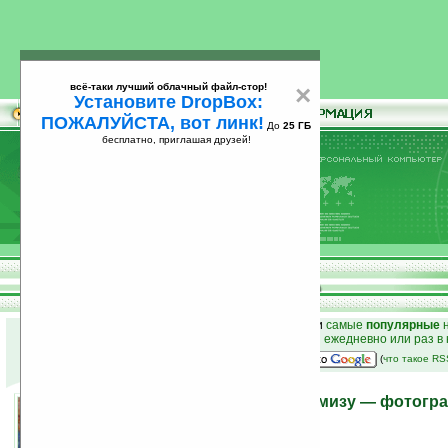
всё-таки лучший облачный файл-стор!
×
Установите DropBox:
ПОЖАЛУЙСТА, вот линк!
До
25 ГБ
бесплатно, приглашая друзей!
Установите
всё-таки лучший облачный файл-стор!
DropBox: ПОЖАЛУЙСТА, вот линк!
До
25
бесплатно, приглашая друзей!
ГБ
к началу раздела новостей
•
лучшие
новости
и
самые
популярные
н
простые
анонсы новостей
на email ежедневно или раз в
наш
на Google:
(
что такое R
Концепт дизайнера Фунамизу — фотогр
13.11.2008 14:06
просмотров: сегодня 1, всего 2062
автор новости:
VMir