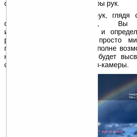
солнцезащитных очков и пары рук.
С помощью пальцев рук, глядя 
солнцезащитных очков, Вы 
интересующий фотосюжет и определ
размеры снимка. Затем просто ми
глазом – и снимок готов. Вполне возм
необходимая информация будет высв
стеклах-дисплеях этих очков-камеры.