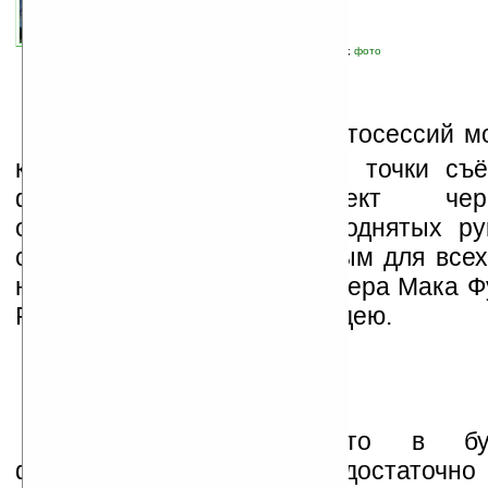
связанные темы:
дизайн
;
прочие гаджеты
;
фото
Н
ередко при показе фотосессий м
как фотограф при выборе точки съё
фотографируемый объект чер
образованную пальцами поднятых рук
считающийся универсальным для всех
натолкнул японского дизайнера Мака 
Funamizu) на интересную идею.
Фунамизу решил, что в бу
фотографирования будет достаточно