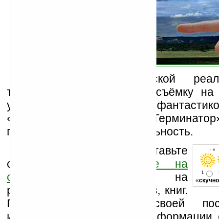
В случае практической реал
технология поднимет фотосъёмку на
уровень. То, что казалось фантастик
«Особое мнение» и «Терминатор
превращается в действительность.
Оцените новость и оставьте
- «
свой комментарий
ниже на
1
странице
,
подпишитесь
на
«
скучно
рассылку новостей, файлов, книг.
Поддержите Ладошки своей посе
изучением коммерческой информации, 