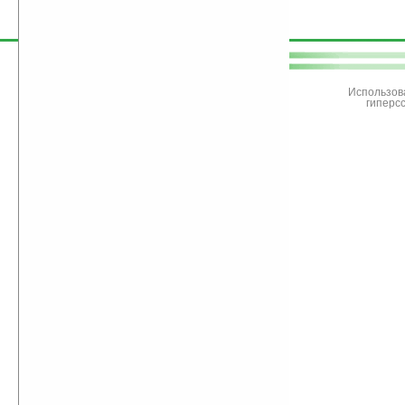
поддержите
Ладошки
Использов
гиперс