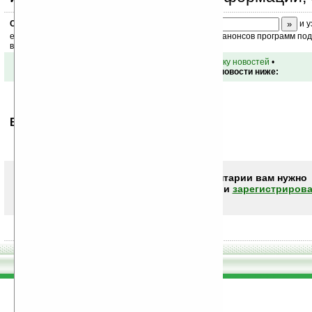
Скоро
конкурс
с призами! Подпишитесь:
и у
ежедневный или еженедельный дайджест новостей, анонсов программ под 
ваш почтовый ящик.
•
вернуться к списку новостей
•
Обсуждение этой новости ниже:
Ваше мнение будет первым.
Чтобы писать комментарии вам нужно
авторизоваться (войти)
или
зарегистрирова