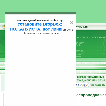
всё-таки лучший облачный файл-стор!
×
Установите DropBox:
ПОЖАЛУЙСТА, вот линк!
До
25 ГБ
бесплатно, приглашая друзей!
Установите
всё-таки лучший облачный файл-стор!
DropBox: ПОЖАЛУЙСТА, вот линк!
До
25
бесплатно, приглашая друзей!
ГБ
к началу раздела новостей
•
лучшие
новости
и
самые
популярные
н
простые
анонсы новостей
на email ежедневно или раз в
наш
на Google:
(
что такое R
Plug-In Car MP4 Player — беспроводная с
радиоприемником
05.01.2009 12:26
просмотров: сегодня 1, всего 9232