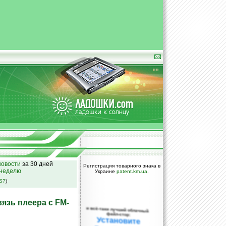
овости
за 30 дней
Регистрация товарного знака в
 неделю
Украине
patent.km.ua
.
SS?
)
вязь плеера с FM-
и всё-таки лучший облачный
файл-стор:
Установите
DropBox уже
сегодня!
ПОЖАЛУЙСТА,