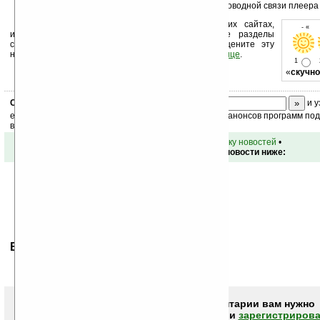
* FM-трансмиттер — это устройство для беспроводной связи плеер
Устанавливайте линк на Ладошки на своих сайтах,
- « о
изучайте коммерческую информацию, посещайте разделы
сайта (форум, чат, новости, файлы, прочие). Оцените эту
новость и оставьте свой комментарий
ниже на странице
.
1
«
скучно
Скоро
конкурс
с призами! Подпишитесь:
и у
ежедневный или еженедельный дайджест новостей, анонсов программ под 
ваш почтовый ящик.
•
вернуться к списку новостей
•
Обсуждение этой новости ниже:
Ваше мнение будет первым.
Чтобы писать комментарии вам нужно
авторизоваться (войти)
или
зарегистрирова