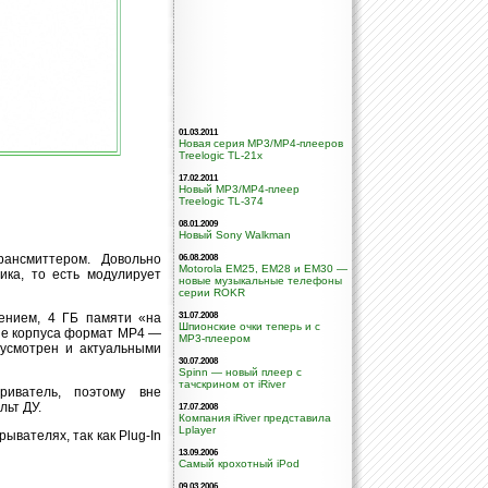
01.03.2011
Новая серия MP3/MP4-плееров
Treelogic TL-21x
17.02.2011
Новый MP3/MP4-плеер
Treelogic TL-374
08.01.2009
Новый Sony Walkman
ансмиттером. Довольно
06.08.2008
Motorola EM25, EM28 и EM30 —
ика, то есть модулирует
новые музыкальные телефоны
серии ROKR
ением, 4 ГБ памяти «на
31.07.2008
Шпионские очки теперь и с
не корпуса формат MP4 —
MP3-плеером
дусмотрен и актуальными
30.07.2008
Spinn — новый плеер с
тачскрином от iRiver
риватель, поэтому вне
льт ДУ.
17.07.2008
Компания iRiver представила
Lplayer
ывателях, так как Plug-In
13.09.2006
Самый крохотный iPod
09.03.2006