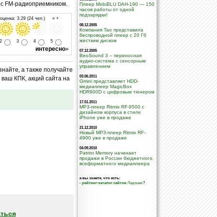
а с FM-радиоприемником.
Плеер MobiBLU DAH-190 — 150
часов работы от одной
подзарядки!
ценка: 3.29 (24 чел.) » +
08.12.2005
Компания Tao представила
беспроводной плеер с 20 Гб
жестким диском
2
3
4
5
интересно
»
07.12.2005
BeoSound 3 – переносная
аудио-система c сенсорным
управлением
знайте, а также получайте
03.06.2011
ваш КПК, акций сайта на
Gmini представляет HDD-
медиаплеер MagicBox
HDR900D с цифровым тюнером
17.01.2011
MP3-плеер Ritmix RF-9500 с
дизайном корпуса в стиле
iPhone уже в продаже
21.12.2010
Новый MP3-плеер Ritmix RF-
4900 уже в продаже
04.09.2010
Patriot Memory начинает
продажи в России бюджетного
всеформатного медиаплеера
а вы знаете, что есть:
-
рейтинг-каталог сайтов
Ладошек
?
ться