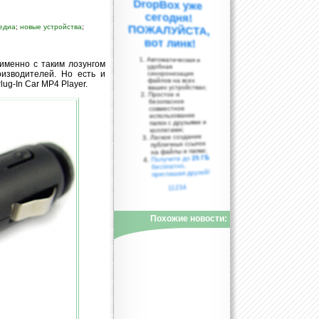
едиа
;
новые устройства
;
вот линк!
Автоматическая и
 именно с таким лозунгом
удобная
оизводителей. Но есть и
синхронизация
файлов на всех
g-In Car MP4 Player.
ваших устройствах;
Простое и
безопасное
совместное
использование
папок с друзьями и
коллегами;
Легкое создание
публичных ссылок
на файлы и папки;
25 ГБ
Получите до
бесплатно,
приглашая друзей!
11234
Похожие новости: