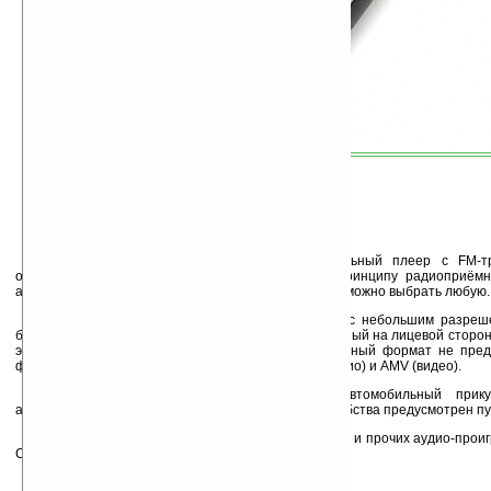
Plug-In Car MP4 Player — это автомобильный плеер с FM-тр
оригинальное устройство, которое работает по принципу радиоприёмн
аудиосигнал на магнитолу через FM-радио. Частоту можно выбрать любую.
Устройство имеет 1,5-дюймовый LCD-экран с небольшим разреш
борту» и слот для флэш-карты формата SD. Указанный на лицевой сторо
это, видимо, только часть названия, так как подобный формат не пре
форматами файлов являются только MP3, WMA (аудио) и AMV (видео).
Источником питания плеера является автомобильный прику
автомобиля использовать его не получится. Для удобства предусмотрен пу
Благодаря этой игрушке можно забыть об iPod и прочих аудио-проигр
Car MP4 Player с успехом восполнит их недостаток.