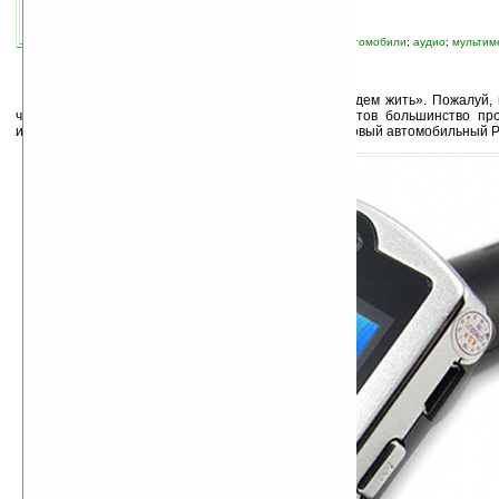
автор новости:
Андерсон Мария
связанные темы:
FM-радио
;
iPod
;
mp3
;
автомобили
;
аудио
;
мультим
плеер
;
прочие гаджеты
;
радио
«Что нам стоит дом построить. Нарисуем, будем жить». Пожалуй,
чаще всего подходят к производству новых гаджетов большинство пр
исключения. Именно в разряд исключений попал и новый автомобильный Plu