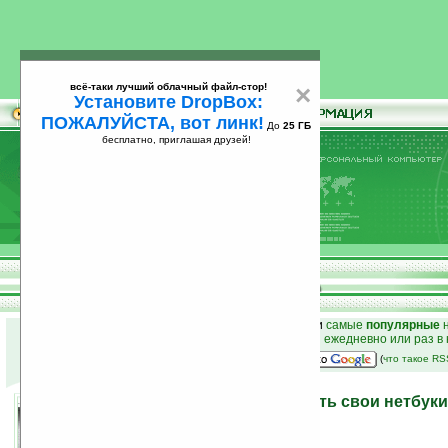
всё-таки лучший облачный файл-стор!
×
Установите DropBox:
ПОЖАЛУЙСТА, вот линк!
До
25 ГБ
бесплатно, приглашая друзей!
Установите
всё-таки лучший облачный файл-стор!
DropBox: ПОЖАЛУЙСТА, вот линк!
До
25
бесплатно, приглашая друзей!
ГБ
к началу раздела новостей
•
лучшие
новости
и
самые
популярные
н
простые
анонсы новостей
на email ежедневно или раз в
наш
на Google:
(
что такое R
ASUS планирует оснастить свои нетбук
04.03.2009 11:09
просмотров: сегодня 2, всего 3528
автор новости:
Айстра