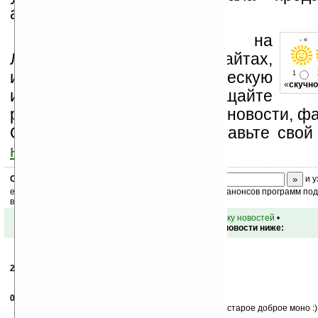
анонсировались.
Устанавливайте линк на
- « о
Ладошки на своих сайтах,
изучайте коммерческую
1
«
скучно
информацию, посещайте
разделы сайта (форум, чат, новости, фа
Оцените эту новость и оставьте свой
ниже на странице
.
Скоро
конкурс
с призами! Подпишитесь:
и у
ежедневный или еженедельный дайджест новостей, анонсов программ под 
ваш почтовый ящик.
•
вернуться к списку новостей
•
Обсуждение этой новости ниже:
29.04.2009
- Семёнсемён
00:41
А если проводок порвётся?
01.05.2009
- nnnn2006
11:15
если порвётся то ессесно это буит уже не стерео а старое доброе моно :)