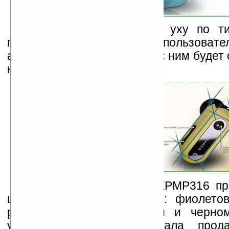
Девайс закрепляется к уху по тип
гарнитуры и позволяет пользовате
активно двигаться. То есть с ним будет
к примеру, в спортзале.
Симпатичная новинка KPMP316 пр
шести цветовых решениях: фиолетов
розовом, желтом, голубом и черно
устройства и дата начала прод