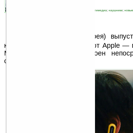
связанные темы:
аксессуары
;
аудио
;
мультимедиа
;
наушники
;
новые
плеер
К
омпания Antares (Корея) выпуст
конкурент для iPod Shuffle от Apple 
MP3-плеер, который встроен непос
сами наушники.