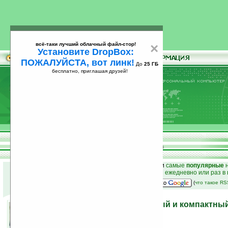
всё-таки лучший облачный файл-стор!
×
Установите DropBox:
ПОЖАЛУЙСТА, вот линк!
До
25 ГБ
бесплатно, приглашая друзей!
Установите
всё-таки лучший облачный файл-стор!
DropBox: ПОЖАЛУЙСТА, вот линк!
До
25
бесплатно, приглашая друзей!
ГБ
к началу раздела новостей
•
лучшие
новости
и
самые
популярные
н
простые
анонсы новостей
на email ежедневно или раз в
наш
на Google:
(
что такое R
Antares KPMP316 -удобный и компактны
28.04.2009 19:51
просмотров: сегодня 3, всего 4278
автор новости:
Роман Алексеев