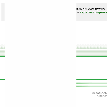
Чтобы писать комментарии вам нужно
авторизоваться (войти)
или
зарегистрирова
поддержите
Ладошки
Использов
гиперс