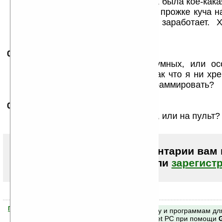
другом при нажатии разных кнопок была кое-как
реакция один раз и всё. Но в этой прожке куча н
подобрать правильно, может, и заработает. 
несколько десятков конфигураций
07.09.2008
- Владимир 29
13:00
В общем эта прога для дюже умных, или ос
отношусь ни к тем, ни к другим, так что я ни хр
ЗАПИСЫВАТЬ сигналы, а-ля программировать?
07.09.2008
- Владимир 29
13:00
В смысле, направлять ИК на телек, или на пульт?
Чтобы писать комментарии вам
авторизоваться (войти)
или
зарегист
Помогите Ладошкам стать лучше
Поиск по сайту и программам дл
своей поддержкой.
Mobile и Pocket PC при помощи