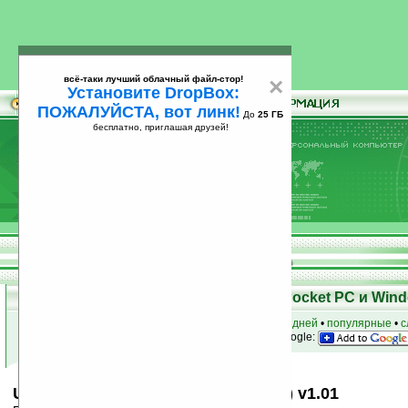
всё-таки лучший облачный файл-стор!
×
Установите DropBox:
ПОЖАЛУЙСТА, вот линк!
До
25 ГБ
бесплатно, приглашая друзей!
Установите
всё-таки лучший облачный файл-стор!
DropBox: ПОЖАЛУЙСТА, вот линк!
До
25
бесплатно, приглашая друзей!
ГБ
Скачать программы для КПК Pocket PC и Wind
к началу раздела
•
за сегодня
•
за 3 дня
•
за 7 дней
•
популярные
•
с
анонсы программ на email
• наш
на Google:
Universal Remote Controller (BETA) v1.01