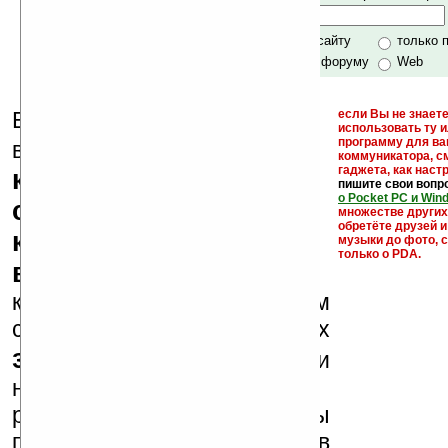
Хочешь футболку?
только по сайту
только 
по сайту и форуму
Web
Еще раз обращаем
если Вы не знаете
использовать ту 
кейгены,
программу для ва
внимание, что
коммуникатора, с
гаджета, как настр
кряки - лекарства,
пишите свои вопр
о Pocket PC и Win
серийные номера,
множестве други
обретёте друзей и
ключи и ссылки на
музыки до фото, с
только о PDA.
варезные сайты
к публикации на нашем
сайте в комментариях
запрещены
, как и
несанкционированная
реклама (спам). Мы
поддерживаем авторов