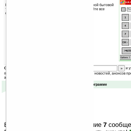
Программа для дистанционного управления различной бытовой
техникой. Для установки программы просто скопируйте все
файлы в память вашего КПК.
Скоро
конкурс
с призами! Подпишитесь:
и у
получайте ежедневный или еженедельный дайджест новостей, анонсов пр
акций сайта на ваш почтовый ящик.
Отзывы о программе
Вам показаны только последние
7
сообщен