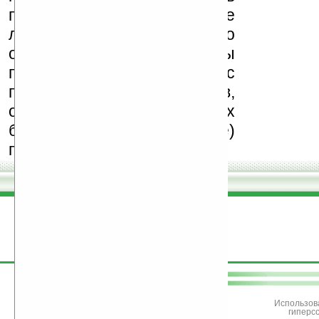
программ и развитие
легального программного
обеспечения. Также мы
призываем Вас
поддерживать авторов,
особенно создающих
бесплатные (freeware)
программы.
поддержите
Ладошки
Использов
гиперс