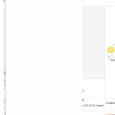
Пульт управления
-
1
«х
Скачать программу:
размер:
16 Кб
скачать
Universal.Remote.Controller._BETA_v1.01.zip
группы программы:
добавлена:
20.03.2004
Коммуникации и сети
:
ИК-порт
обновлена:
22.03.2004
Коммуникации и сети
:
Дистанционное
управление
автор программы:
NICOTEAM© Software Ltd.
nsolan.free.fr
nicos_soft@hotmail.com
программа:
совместима с Pocket PC:
бесплатная
ARM процессор
сегодня:
занимает памяти:
Pocket PC 2002 (Windows CE 3.0.1) и выше
44 Кб
описание: