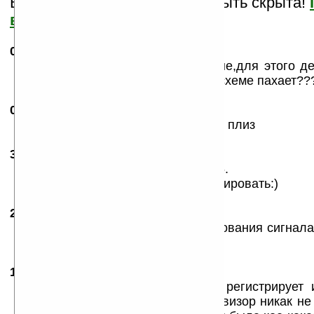
Важная информация может быть скрыта!
все?
03.03.2007
- k1N
23:02
чегот я не втыкаю, обьясните мине,для этого д
или она как помегасложнойновой схеме пахает??
09.03.2007
- nastyx
23:56
как им пользоватся??? подскажите плиз
30.03.2007
-
RSV_Terminator
08:40
Услало в ХардРесет мой ASUS 716.
Не буду больше с ней эксперементировать:)
22.05.2007
- cib
22:31
rover s2 работает но после сканирования сигнал
его вин 2003
13.10.2007
- Oleg
20:53
На dell axim x51v идет, сигналы регистрирует
присвоить коды, но вот один телевизор никак не