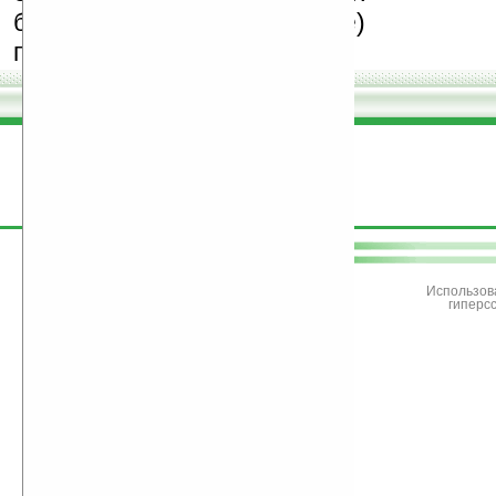
бесплатные (freeware)
программы.
поддержите
Ладошки
Использов
гиперс