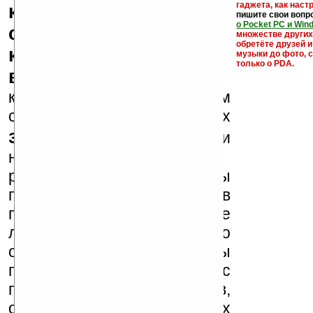
гаджета, как настр
кряки - лекарства,
пишите свои вопр
о Pocket PC и Win
серийные номера,
множестве други
обретёте друзей и
ключи и ссылки на
музыки до фото, с
только о PDA.
варезные сайты
к публикации на нашем
сайте в комментариях
запрещены
, как и
несанкционированная
реклама (спам). Мы
поддерживаем авторов
программ и развитие
легального программного
обеспечения. Также мы
призываем Вас
поддерживать авторов,
особенно создающих