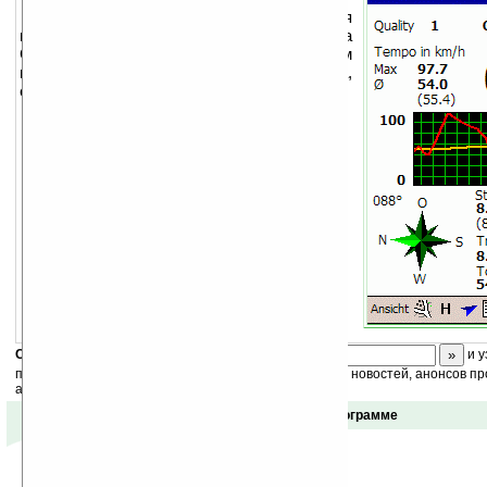
Glopus это программа КПК, которая
предоставляет информацию с приемника
GPS. Glopus является ценным
инструментом для туризма, геокэшинга,
езды на велосипеде и т.д.
Скоро
конкурс
с призами! Подпишитесь:
и у
получайте ежедневный или еженедельный дайджест новостей, анонсов пр
акций сайта на ваш почтовый ящик.
Отзывы о программе