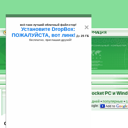
всё-таки лучший облачный файл-стор!
×
Установите DropBox:
ПОЖАЛУЙСТА, вот линк!
До
25 ГБ
бесплатно, приглашая друзей!
Установите
всё-таки лучший облачный файл-стор!
DropBox: ПОЖАЛУЙСТА, вот линк!
До
25
бесплатно, приглашая друзей!
ГБ
Скачать программы для КПК Pocket PC и Wind
к началу раздела
•
за сегодня
•
за 3 дня
•
за 7 дней
•
популярные
•
с
анонсы программ на email
• наш
на Google:
Glopus v2.05.8