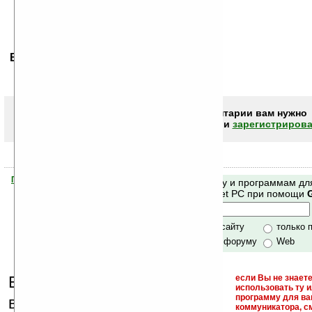
Ваше мнение будет первым.
Чтобы писать комментарии вам нужно
авторизоваться (войти)
или
зарегистрирова
Помогите Ладошкам стать лучше
Поиск по сайту и программам дл
своей поддержкой.
Mobile и Pocket PC при помощи
Хочешь футболку?
только по сайту
только 
по сайту и форуму
Web
Еще раз обращаем
если Вы не знаете
использовать ту 
кейгены,
программу для ва
внимание, что
коммуникатора, с