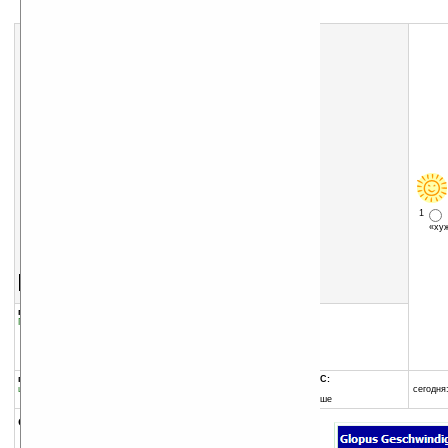
1
«х
Скачать программу:
размер:
1312 Кб
скачать
Glopus_v2.05.8.cab
группы программы:
добавлена:
19.10.2010
Путешествия, навигация
:
Навигация и GPS
обновлена:
08.04.2013
автор программы:
glopus.de
www.glopus.de/
программа:
совместима с Pocket PC:
шареварная
ARM процессор и выше
сегодня:
Windows Mobile 5.0 и выше
описание: