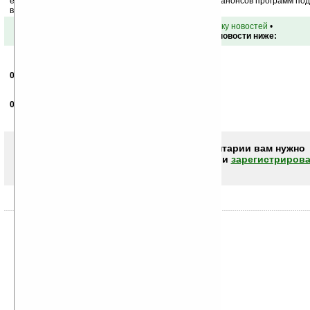
ежедневный или еженедельный дайджест новостей, анонсов программ под 
ваш почтовый ящик.
•
вернуться к списку новостей
•
Обсуждение этой новости ниже:
02.02.2010
- Mayevski
20:52
Руки бы поотрывать дизайнерам за такой кирпич.
09.02.2010
- Meeshka
09:05
+1
Чтобы писать комментарии вам нужно
авторизоваться (войти)
или
зарегистрирова