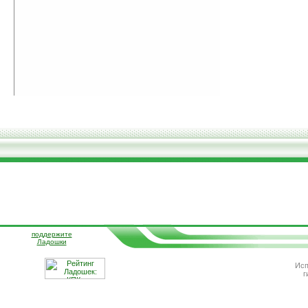
поддержите
Ладошки
Исп
г