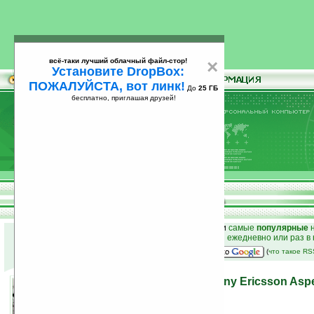
всё-таки лучший облачный файл-стор!
×
Установите DropBox:
ПОЖАЛУЙСТА, вот линк!
До
25 ГБ
бесплатно, приглашая друзей!
Установите
всё-таки лучший облачный файл-стор!
DropBox: ПОЖАЛУЙСТА, вот линк!
До
25
бесплатно, приглашая друзей!
ГБ
к началу раздела новостей
•
лучшие
новости
и
самые
популярные
н
простые
анонсы новостей
на email ежедневно или раз в
наш
на Google:
(
что такое R
Бизнес-коммуникатор Sony Ericsson Asp
Mobile 6.5.3
02.02.2010 15:10
просмотров: сегодня 2, всего 7103