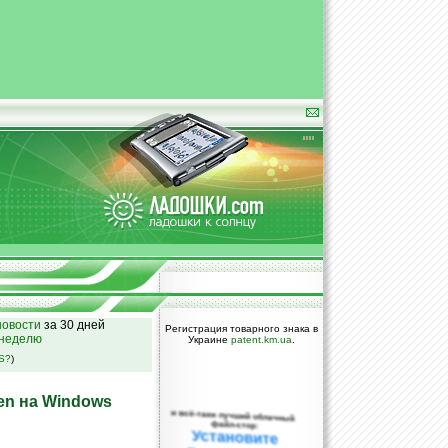
овости
за 30 дней
Регистрация товарного знака в
 неделю
Украине
patent.km.ua
.
SS?
)
en на Windows
и всё-таки лучший облачный
файл-стор:
Установите
DropBox уже
сегодня!
ПОЖАЛУЙСТА,