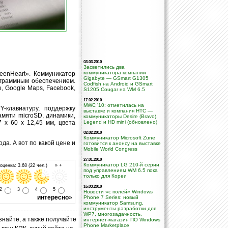
03.03.2010
Засветились два
коммуникатора компании
eenHeart». Коммуникатор
Gigabyte — GSmart G1305
ограммным обеспечением.
Codfish на Android и GSmart
e, Google Maps, Facebook,
S1205 Cougar на WM 6.5
17.02.2010
MWC '10: отметилась на
клавиатуру, поддержку
выставке и компания HTC —
памяти microSD, динамики,
коммуникаторы Desire (Bravo),
 x 60 x 12,45 мм, цвета
Legend и HD mini (обновлено)
02.02.2010
Коммуникатор Microsoft Zune
да. А вот по какой цене и
готовится к анонсу на выставке
Mobile World Congress
27.01.2010
Коммуникатор LG 210-й серии
ценка: 3.68 (22 чел.) » +
под управлением WM 6.5 пока
только для Кореи
16.03.2010
2
3
4
5
Новости «с полей» Windows
интересно
»
Phone 7 Series: новый
коммуникатор Samsung,
инструменты разработки для
WP7, многозадачность,
знайте, а также получайте
интернет-магазин ПО Windows
Phone Marketplace