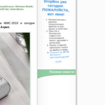
SonyEricsson
;
Windows Mobile
;
ройства
;
смартфоны
;
вот линк!
Автоматическая и
удобная
и MWC-2010 и сегодня
синхронизация
файлов на всех
—
Aspen
.
ваших устройствах;
Простое и
безопасное
совместное
использование
папок с друзьями и
коллегами;
Легкое создание
публичных ссылок
на файлы и папки;
25 ГБ
Получите до
бесплатно,
приглашая друзей!
11234
Похожие новости: