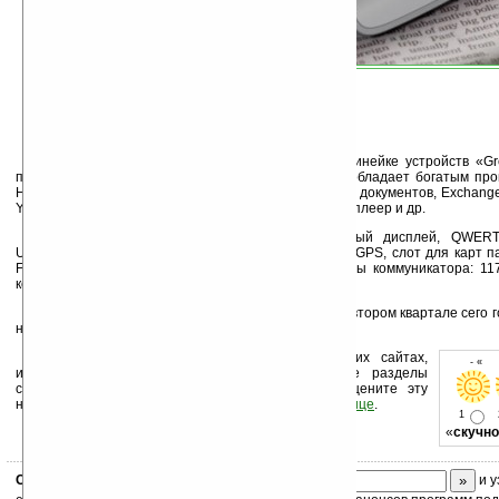
Покетофон принадлежит к фирменной эко-линейке устройств «Gr
позиционируется как бизнес-устройство и потому обладает богатым пр
Некоторое из ПО: Microsoft Office, просмотрщик PDF документов, Exchang
YouTube, Skype, Windows Live, Twitter, Ericsson медиаплеер и др.
Aspen имеет 2,4-дюймовый QVGA сенсорный дисплей, QWERTY-
UMTS/HSPA сетей, WiFi, Bluetooth, 3,2 Мп камеру, A-GPS, слот для карт 
FM радио и 3.5мм разъём для наушников. Размеры коммуникатора: 117
корпуса — серебряный и чёрный.
Искать Sony Ericsson Aspen надо начинать во втором квартале сего го
начиная с какого региона, пока неизвестно.
Устанавливайте линк на Ладошки на своих сайтах,
- « о
изучайте коммерческую информацию, посещайте разделы
сайта (форум, чат, новости, файлы, прочие). Оцените эту
новость и оставьте свой комментарий
ниже на странице
.
1
«
скучно
Скоро
конкурс
с призами! Подпишитесь:
и у