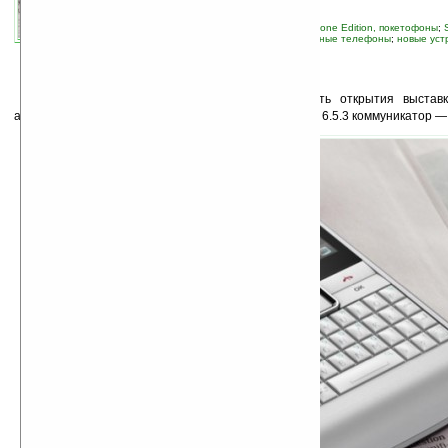
автор новости:
Владимир Литовченко
связанные темы:
Pocket PC
;
Pocket PC Phone Edition, покетофоны
;
коммуникаторы
;
мобильная связь
;
мобильные телефоны
;
новые уст
смартфоны и коммуникаторы
К
омпания
Sony Ericsson
решила не ждать открытия выставк
анонсировала первый официальный Windows Mobile 6.5.3 коммуникатор 