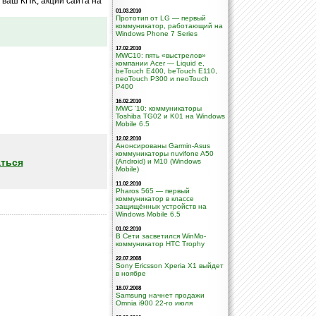
ваш КПК, акций сайта на
01.03.2010
Прототип от LG — первый
коммуникатор, работающий на
Windows Phone 7 Series
17.02.2010
MWC10: пять «выстрелов»
компании Acer — Liquid e,
beTouch E400, beTouch E110,
neoTouch P300 и neoTouch
P400
16.02.2010
MWC '10: коммуникаторы
Toshiba TG02 и K01 на Windows
Mobile 6.5
12.02.2010
Анонсированы Garmin-Asus
коммуникаторы nuvifone A50
ться
(Android) и M10 (Windows
Mobile)
11.02.2010
Pharos 565 — первый
коммуникатор в класcе
защищённых устройств на
Windows Mobile 6.5
01.02.2010
В Сети засветился WinMo-
коммуникатор HTC Trophy
22.07.2008
Sony Ericsson Xperia X1 выйдет
в ноябре
18.07.2008
Samsung начнет продажи
Omnia i900 22-го июля