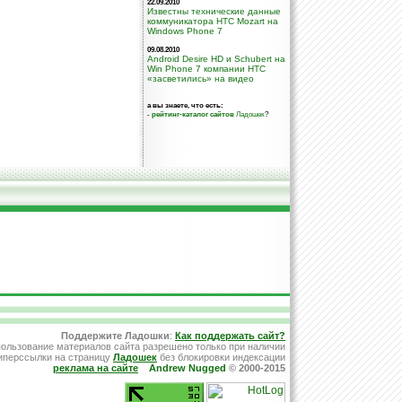
22.09.2010
Известны технические данные
коммуникатора HTC Mozart на
Windows Phone 7
09.08.2010
Android Desire HD и Schubert на
Win Phone 7 компании НТС
«засветились» на видео
а вы знаете, что есть:
-
рейтинг-каталог сайтов
Ладошек
?
Поддержите Ладошки
:
Как поддержать сайт?
ользование материалов сайта разрешено только при наличии
иперссылки на страницу
Ладошек
без блокировки индексации
реклама на сайте
Andrew Nugged
© 2000-2015