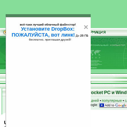
всё-таки лучший облачный файл-стор!
×
Установите DropBox:
ПОЖАЛУЙСТА, вот линк!
До
25 ГБ
бесплатно, приглашая друзей!
Установите
всё-таки лучший облачный файл-стор!
DropBox: ПОЖАЛУЙСТА, вот линк!
До
25
бесплатно, приглашая друзей!
ГБ
Скачать программы для КПК Pocket PC и Wind
к началу раздела
•
за сегодня
•
за 3 дня
•
за 7 дней
•
популярные
•
с
анонсы программ на email
• наш
на Google:
Upvise Notebooks v3.3.1