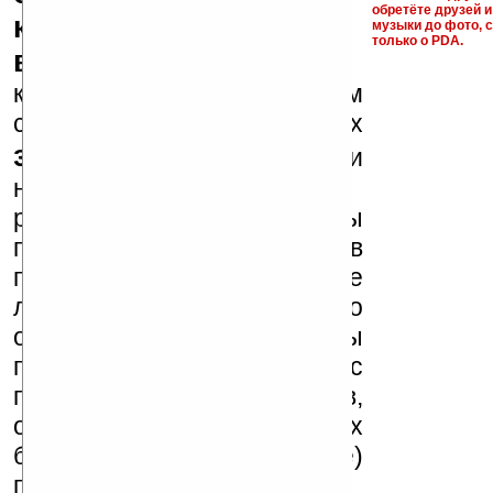
обретёте друзей и
ключи и ссылки на
музыки до фото, с
только о PDA.
варезные сайты
к публикации на нашем
сайте в комментариях
запрещены
, как и
несанкционированная
реклама (спам). Мы
поддерживаем авторов
программ и развитие
легального программного
обеспечения. Также мы
призываем Вас
поддерживать авторов,
особенно создающих
бесплатные (freeware)
программы.