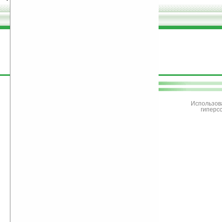
поддержите
Ладошки
Использов
гиперс