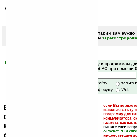
Ваше мнение будет первым.
Чтобы писать комментарии вам нужно
авторизоваться (войти)
или
зарегистрирова
Помогите Ладошкам стать лучше
Поиск по сайту и программам дл
своей поддержкой.
Mobile и Pocket PC при помощи
Хочешь футболку?
только по сайту
только 
по сайту и форуму
Web
Еще раз обращаем
если Вы не знаете
использовать ту 
кейгены,
программу для ва
внимание, что
коммуникатора, с
гаджета, как настр
кряки - лекарства,
пишите свои вопр
о Pocket PC и Win
серийные номера,
множестве други