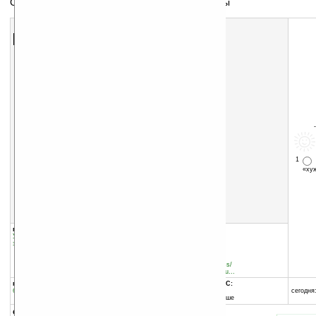
Синхронизируйте записи, создавайте блокноты
Скачать программу:
размер:
190 Кб
скачать
программу
1
«х
группы программы:
добавлена:
07.04.2011
Управление информацией
:
Блокноты и
обновлена:
07.04.2011
записные книжки
автор программы:
Unyverse
www.upvise.com/business/
http://www.upvise.com/bu...
программа:
совместима с Pocket PC:
бесплатная
ARM процессор и выше
сегодня:
Windows Mobile 5.0 и выше
описание: