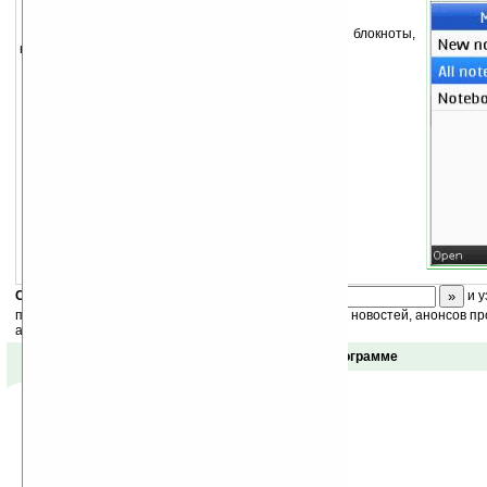
Синхронизируйте записи, создавайте блокноты,
категории и получите доступ к ним через WEB.
Скоро
конкурс
с призами! Подпишитесь:
и у
получайте ежедневный или еженедельный дайджест новостей, анонсов пр
акций сайта на ваш почтовый ящик.
Отзывы о программе