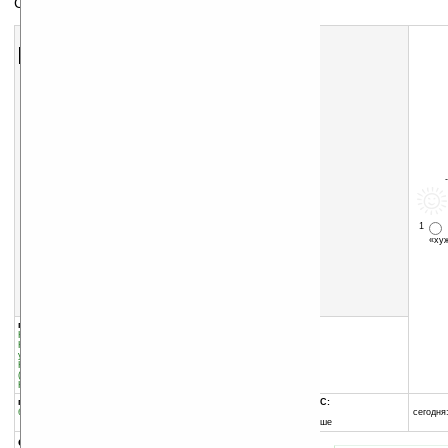
Статистика MRTG на экране Today
Скачать программу:
размер:
19 Кб
скачать
программу
1
«х
группы программы:
добавлена:
08.04.2011
Коммуникации и сети
:
прочее
обновлена:
22.03.2013
Коммуникации и сети
:
Дистанционное
управление
автор программы:
Коммуникации и сети
:
Локальные сети
Iulian Virtejanu
(LAN)
hex.ro/
Коммуникации и сети
:
Интернет
программа:
совместима с Pocket PC:
бесплатная
ARM процессор и выше
сегодня:
Windows Mobile 5.0 и выше
описание: