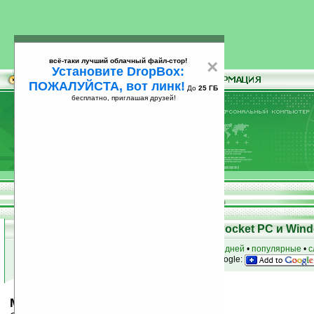
всё-таки лучший облачный файл-стор!
×
Установите DropBox:
ПОЖАЛУЙСТА, вот линк!
До
25 ГБ
бесплатно, приглашая друзей!
Установите
всё-таки лучший облачный файл-стор!
DropBox: ПОЖАЛУЙСТА, вот линк!
До
25
бесплатно, приглашая друзей!
ГБ
Скачать программы для КПК Pocket PC и Wind
к началу раздела
•
за сегодня
•
за 3 дня
•
за 7 дней
•
популярные
•
с
анонсы программ на email
• наш
на Google:
MRTG Today Screen Plugin v1.0