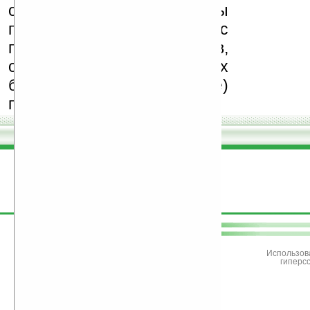
обеспечения. Также мы
призываем Вас
поддерживать авторов,
особенно создающих
бесплатные (freeware)
программы.
поддержите
Ладошки
Использов
гиперс