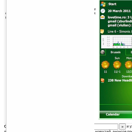
Плагин поможет присмотреть за вашим
сервером. Статистика MRTG, загружает две картинки
и показывает их на экране Today.
Скоро
конкурс
с призами! Подпишитесь:
и у
получайте ежедневный или еженедельный дайджест новостей, анонсов пр