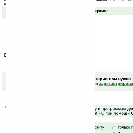
акций сайта на ваш почтовый ящик.
Отзывы о программе
Ваше мнение будет первым.
Чтобы писать комментарии вам нужно
авторизоваться (войти)
или
зарегистрирова
Помогите Ладошкам стать лучше
Поиск по сайту и программам дл
своей поддержкой.
Mobile и Pocket PC при помощи
Хочешь футболку?
только по сайту
только 