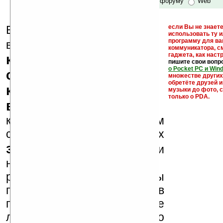
по сайту и форуму
Web
Еще раз обращаем
если Вы не знаете
использовать ту 
кейгены,
программу для ва
внимание, что
коммуникатора, с
гаджета, как настр
кряки - лекарства,
пишите свои вопр
о Pocket PC и Win
серийные номера,
множестве други
обретёте друзей и
ключи и ссылки на
музыки до фото, с
только о PDA.
варезные сайты
к публикации на нашем
сайте в комментариях
запрещены
, как и
несанкционированная
реклама (спам). Мы
поддерживаем авторов
программ и развитие
легального программного