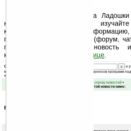
Устанавливайте линк на Ладошки
на своих сайтах, изучайте
коммерческую информацию,
посещайте разделы сайта (форум, чат
прочие). Оцените эту новость 
комментарий
ниже на странице
.
Скоро
конкурс
с призами! Подпишитесь:
и у
ежедневный или еженедельный дайджест новостей, анонсов программ под 
почтовый ящик.
•
вернуться к списку новостей
•
Обсуждение этой новости ниже:
Ваше мнение будет первым.