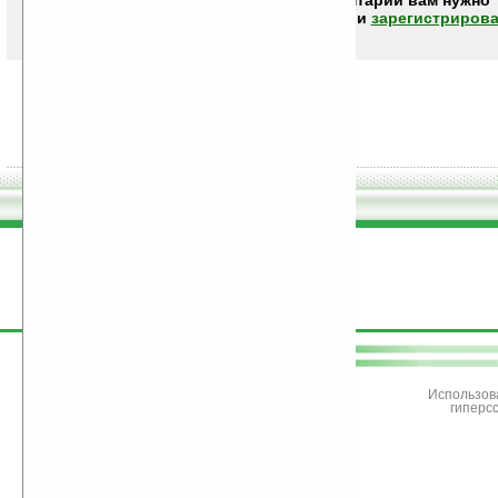
Чтобы писать комментарии вам нужно
авторизоваться (войти)
или
зарегистрирова
поддержите
Ладошки
Использов
гиперс