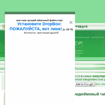
всё-таки лучший облачный файл-стор!
×
Установите DropBox:
ПОЖАЛУЙСТА, вот линк!
До
25 ГБ
бесплатно, приглашая друзей!
Установите
всё-таки лучший облачный файл-стор!
DropBox: ПОЖАЛУЙСТА, вот линк!
До
25
бесплатно, приглашая друзей!
ГБ
к началу раздела новостей
•
лучшие
новости
и
самые
популяр
простые
анонсы новостей
на email ежедневно или 
наш
на Google:
(
что та
C-motech Mangrove — семидюймовый таб
6.5.3
29.03.2010 13:19
просмотров: сегодня 1, всего 2285