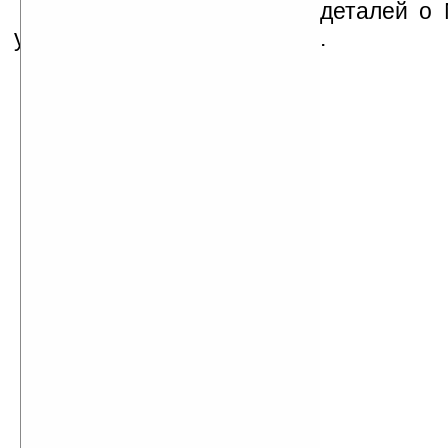
Больше информации и деталей о 
узнать из видеоролика ниже.