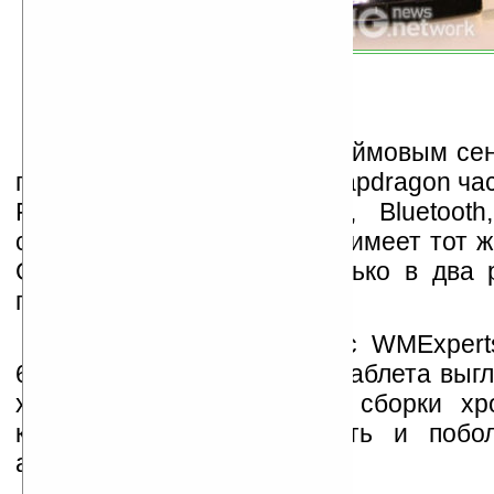
Таблет оснащён семидюймовым се
процессором Qualcomm Snapdragon час
ROM, 256MБ RAM, GPS, Bluetooth,
сравнивать, то Mangrove 7 имеет тот ж
Google Nexus One, но только в два
памяти.
По отзывам тестеров с WMExpert
6.5.3 на большем дисплее таблета выг
хорошо, но вот качество сборки хр
клавиатура могла бы быть и побо
альбомной ориентации.