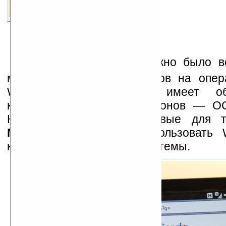
автор новости:
Владимир Литовченко
связанные темы:
В
недавнее время можно было вс
много таблетов и ноутбуков на опе
Windows CE, которая имеет о
коммуникаторов и смартфонов — ОС
Компания
C-motech
впервые для т
Mangrove 7
решила использовать W
качестве операционной системы.