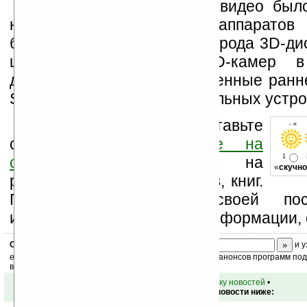
На сегодня 3D-фото и видео был
некоторых моделях фотоаппаратов 
большей степени в разного рода 3D-ди
широкому внедрению 3D-камер в
девайсы послужит изобретенные ранн
Sharp 3D-дисплеи для мобильных устро
Оцените новость и оставьте
- « о
свой комментарий
ниже на
1
странице
,
подпишитесь
на
«
скучно
рассылку новостей, файлов, книг.
Поддержите Ладошки своей посе
изучением коммерческой информации, 
Скоро
конкурс
с призами! Подпишитесь:
и у
ежедневный или еженедельный дайджест новостей, анонсов программ под 
ваш почтовый ящик.
•
вернуться к списку новостей
•
Обсуждение этой новости ниже: