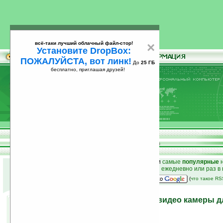
всё-таки лучший облачный файл-стор!
×
Установите DropBox:
ПОЖАЛУЙСТА, вот линк!
До
25 ГБ
бесплатно, приглашая друзей!
Установите
всё-таки лучший облачный файл-стор!
DropBox: ПОЖАЛУЙСТА, вот линк!
До
25
бесплатно, приглашая друзей!
ГБ
к началу раздела новостей
•
лучшие
новости
и
самые
популярные
н
простые
анонсы новостей
на email ежедневно или раз в
наш
на Google:
(
что такое R
Sharp создал модуль 3D-видео камеры 
устройств
13.05.2010 13:46
просмотров: сегодня 1, всего 4951