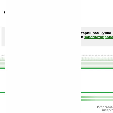
Ваше мнение будет первым.
Чтобы писать комментарии вам нужно
авторизоваться (войти)
или
зарегистрирова
поддержите
Ладошки
Использов
гиперс