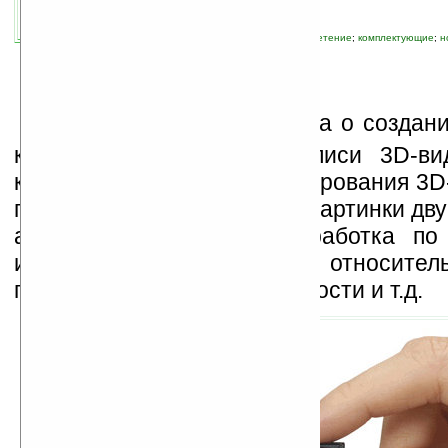
автор новости:
Владимир Литовченко
связанные темы:
3D
;
Sharp
;
видео
;
изобретение
;
комплектующие
;
н
фото
К
омпания Sharp заявила о создан
камеры с поддержкой записи 3D-ви
качества (720p). Для формирования 3
происходит фиксирование картинки дв
а также программная обработка по
изображения по времени и относитель
по корректировке цвета, яркости и т.д.