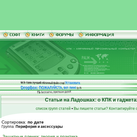
Установите
всё-таки лучший облачный файл-стор!
DropBox: ПОЖАЛУЙСТА, вот линк!
До
25
бесплатно, приглашая друзей!
ГБ
Статьи на Ладошках: о КПК и гаджета
список групп статей
•
Вы пишете статьи? Контактируйте с
Сортировка:
по дате
Группа:
Периферия и аксессуары
Защитные пленки: теория и практика