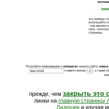
челов
зерк
это прямые ссы
используйте э
- они меняютс
линк - исполь
страницы.
Получайте информацию о
конкурсах
нашего сайта,
новых 
и жмите кнопку:
, а также 
нов
закрыть это 
прежде, чем
линки на
главную страницу 
Ладошек
и изучая и