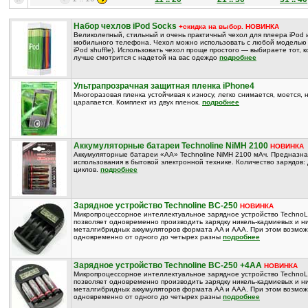
Набор чехлов iPod Socks
+скидка на выбор. НОВИНКА
Великолепный, стильный и очень практичный чехол для плеера iPod 
мобильного телефона. Чехол можно использовать с любой моделью 
iPod shuffle). Использовать чехол проще простого — выбираете тот, 
лучше смотрится с надетой на вас одеждо
подробнее
Ультрапрозрачная защитная пленка iPhone4
Многоразовая пленка устойчивая к износу, легко снимается, моется, 
царапается. Комплект из двух пленок.
подробнее
Аккумуляторные батареи Technoline NiMH 2100
НОВИНКА
Аккумуляторные батареи «AA» Technoline NiMH 2100 мАч. Предназн
использования в бытовой электронной технике. Количество зарядов:
циклов.
подробнее
Зарядное устройство Technoline BC-250
НОВИНКА
Микропроцессорное интеллектуальное зарядное устройство TechnoL
позволяет одновременно производить зарядку никель-кадмиевых и ни
металгибридных аккумуляторов формата AA и AAA. При этом возмож
одновременно от одного до четырех разны
подробнее
Зарядное устройство Technoline BC-250 +4AA
НОВИНКА
Микропроцессорное интеллектуальное зарядное устройство TechnoL
позволяет одновременно производить зарядку никель-кадмиевых и ни
металгибридных аккумуляторов формата AA и AAA. При этом возмож
одновременно от одного до четырех разны
подробнее