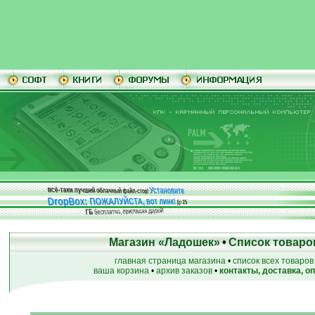
Установите
всё-таки лучший облачный файл-стор!
DropBox: ПОЖАЛУЙСТА, вот линк!
До
25
бесплатно, приглашая друзей!
ГБ
Магазин «Ладошек»
•
Список товаро
главная страница магазина
•
список всех товаров
ваша корзина
•
архив заказов
•
контакты, доставка, о