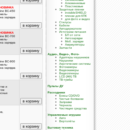
Алюминиевые
Пластиковые
. НОВИНКА
Защитные пленки
ine BC-450
invisibleSHIELD
кель-
пленки для КПК
на зарядка
для фото и видео
Стилусы
Кабели
Автодержатели
Источники питания
. НОВИНКА
БП от сети
ine BC-700
Автозарядки
кель-
Моб. зарядки
на зарядка
Аккумуляторы
Запчасти
Аудио-, Видео-, Фото-
Адаптеры наушников
Наушники
ine BC-900
Акустические системы
кель-
Фотокамеры
на зарядка
Видеокамеры
Видеоплееры
LCD (ЖК) TB
ТВ-тумбы
Пульты ДУ
тке и
том
Расходники
осных
Боксы CD/DVD
Чистые болванки
Заправки
Чернила
Чистящие средства
ов,
Управляемые игрушки
Авто
Вертолёты
Бытовая техника