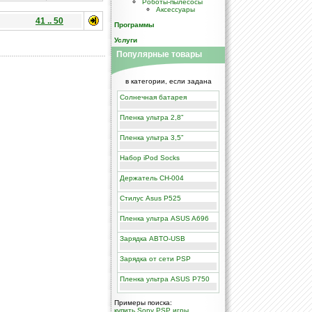
Роботы-пылесосы
Аксессуары
41 .. 50
Программы
Услуги
Популярные товары
в категории, если задана
Солнечная батарея
Пленка ультра 2,8”
Пленка ультра 3,5”
Набор iPod Socks
Держатель CH-004
Стилус Asus P525
Пленка ультра ASUS A696
Зарядка ABTO-USB
Зарядка от сети PSP
Пленка ультра ASUS P750
Примеры поиска:
купить Sony PSP игры