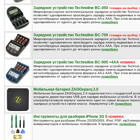
Зарядное устройство Technoline BC-450
+скидка на выбор
Микропроцессорное интеллектуальное зарядное устройство TechnoL
позволяет одновременно производить зарядку никель-кадмиевых и ни
металгибридных аккумуляторов формата AA и AAA. При этом возмож
одновременно от одного до четырех разны
подробнее
Зарядное устройство Technoline BC-700
+скидка на выбор
Микропроцессорное интеллектуальное зарядное устройство TechnoL
позволяет одновременно производить зарядку никель-кадмиевых и ни
металгибридных аккумуляторов формата AA и AAA. При этом возмож
одновременно от одного до четырех разны
подробнее
Зарядное устройство Technoline BC-900 +4AA
НОВИНКА
Микропроцессорное интеллектуальное зарядное устройство TechnoL
позволяет одновременно производить зарядку никель-кадмиевых и ни
металгибридных аккумуляторов формата AA и AAA. При этом возмож
одновременно от одного до четырех разны
подробнее
Мобильная батарея ZAGGsparq 2.0
Мобильная батарея ZAGGsparq 2.0 подключается к стандартной розе
оснащена двумя портами USB для зарядки мобильных устройств. В э
ультрапортативном корпусе заключено одно из самых мощных перен
зарядных устройств в своем классе. Аккумулятор Lith
подробнее
Инструменты для разборки iPhone 3G S
НОВИНКА
Инструменты для разборки iPhone 2G/3G/3GS, iPod, PSP, mp3-плеер
коммуникаторов и мобильных телефонов. 8 предметов.
подробнее