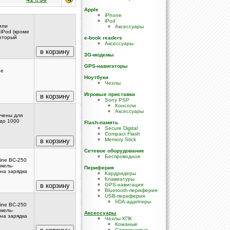
Apple
iPhone
iPod
или
Аксессуары
iPod (кроме
который
e-book readers
Аксессуары
3G-модемы
GPS-навигаторы
не
Ноутбуки
Чехлы
Игровые приставки
Sony PSP
Консоли
Аксессуары
ачены для
 до 1000
Flash-память
Secure Digital
Compact Flash
Memory Stick
Сетевое оборудование
Беспроводное
ine BC-250
кель-
Периферия
на зарядка
Кардридеры
Клавиатуры
GPS-навигация
Bluetooth-периферия
USB-периферия
IrDA-адаптеры
ine BC-250
кель-
Аксессуары
на зарядка
Чехлы КПК
Кожаные
Силиконовые