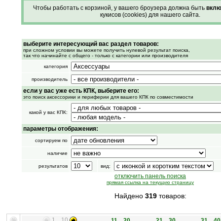
Чтобы работать с корзиной, у вашего броузера должна быть
вклю
кукисов (cookies) для нашего сайта.
выберите интересующий вас раздел товаров:
при сложном условии вы можете получить нулевой результат поиска,
так что начинайте с общего - только с категории или производителя
категория
производитель
если у вас уже есть КПК, выберите его:
это поиск аксессорики и периферии для вашего КПК по совместимости
какой у вас КПК:
параметры отображения:
сортируем по
наличие
результатов
вид:
отключить панель поиска
прямая ссылка на текущую страницу
Найдено
319
товаров:
1 .. 10
11 .. 20
21 .. 30
31 .. 40