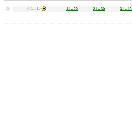
1 .. 10
11 .. 20
21 .. 30
31 .. 40