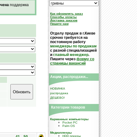
чена
поддержка
Как оформлять заказ
Cпособы оплаты
Доставка заказов
Пишите нам
Отделу продаж в г.Киеве
срочно требуется на
постоянную работу
менеджеры по продажам
с разной специализацией
и
главный менеджер
.
Пишите через
форму со
страницы вакансий
Акции, распродажи...
НОВИНКА
распродажа
ДЕШЕВО!
Категории товаров
Карманные компьютеры
Pocket PC
Palm OS
Медиаплееры
HDD плееры
41 .. 50