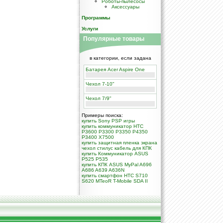
Роботы-пылесосы
Аксессуары
Программы
Услуги
Популярные товары
в категории, если задана
Батарея Acer Aspire One
Чехол 7-10"
Чехол 7/9"
Примеры поиска:
купить Sony PSP игры
купить коммуникатор HTC
P3600 P3300 P3350 P4350
P3400 X7500
купить защитная пленка экрана
чехол стилус кабель для КПК
купить Коммуникатор ASUS
P525 P535
купить КПК ASUS MyPal A696
A686 A639 A636N
купить смартфон HTC S710
S620 MTeoR T-Mobile SDA II