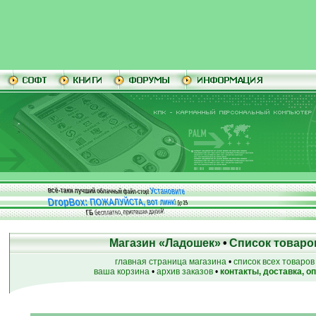
Установите
всё-таки лучший облачный файл-стор!
DropBox: ПОЖАЛУЙСТА, вот линк!
До
25
бесплатно, приглашая друзей!
ГБ
Магазин «Ладошек»
•
Список товаро
главная страница магазина
•
список всех товаров
ваша корзина
•
архив заказов
•
контакты, доставка, о