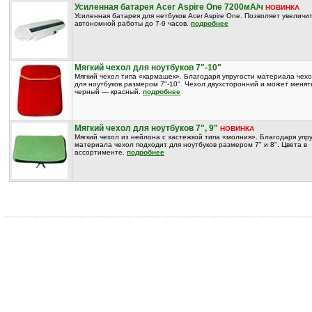
Усиленная батарея Acer Aspire One 7200мА/ч
НОВИНКА
Усиленная батарея для нетбуков Acer Aspire One. Позволяет увеличи
автономной работы до 7-9 часов.
подробнее
Мягкий чехол для ноутбуков 7"-10"
Мягкий чехол типа «кармашек». Благодаря упругости материала чех
для ноутбуков размером 7"-10". Чехол двухсторонний и может менять
черный — красный.
подробнее
Мягкий чехол для ноутбуков 7", 9"
НОВИНКА
Мягкий чехол из нейлона с застежкой типа «молния». Благодаря упр
материала чехол подходит для ноутбуков размером 7" и 8". Цвета в
ассортименте.
подробнее