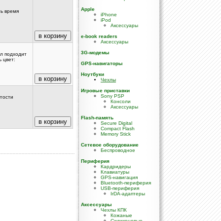
Apple
ть время
iPhone
iPod
Аксессуары
e-book readers
Аксессуары
3G-модемы
ол подходит
 цвет:
GPS-навигаторы
Ноутбуки
Чехлы
Игровые приставки
Sony PSP
угости
Консоли
Аксессуары
Flash-память
Secure Digital
Compact Flash
Memory Stick
Сетевое оборудование
Беспроводное
Периферия
Кардридеры
Клавиатуры
GPS-навигация
Bluetooth-периферия
USB-периферия
IrDA-адаптеры
Аксессуары
Чехлы КПК
Кожаные
Силиконовые