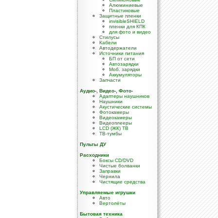
Алюминиевые
Пластиковые
Защитные пленки
invisibleSHIELD
пленки для КПК
для фото и видео
Стилусы
Кабели
Автодержатели
Источники питания
БП от сети
Автозарядки
Моб. зарядки
Аккумуляторы
Запчасти
Аудио-, Видео-, Фото-
Адаптеры наушников
Наушники
Акустические системы
Фотокамеры
Видеокамеры
Видеоплееры
LCD (ЖК) TB
ТВ-тумбы
Пульты ДУ
Расходники
Боксы CD/DVD
Чистые болванки
Заправки
Чернила
Чистящие средства
Управляемые игрушки
Авто
Вертолёты
Бытовая техника