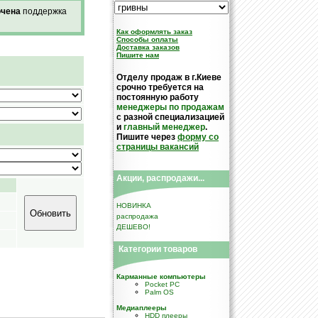
чена
поддержка
Как оформлять заказ
Cпособы оплаты
Доставка заказов
Пишите нам
Отделу продаж в г.Киеве
срочно требуется на
постоянную работу
менеджеры по продажам
с разной специализацией
и
главный менеджер
.
Пишите через
форму со
страницы вакансий
Акции, распродажи...
НОВИНКА
распродажа
ДЕШЕВО!
Категории товаров
Карманные компьютеры
Pocket PC
Palm OS
Медиаплееры
HDD плееры