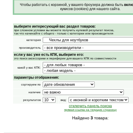
Чтобы работать с корзиной, у вашего броузера должна быть
вклю
кукисов (cookies) для нашего сайта.
выберите интересующий вас раздел товаров:
при сложном условии вы можете получить нулевой результат поиска,
так что начинайте с общего - только с категории или производителя
категория
производитель
если у вас уже есть КПК, выберите его:
это поиск аксессорики и периферии для вашего КПК по совместимости
какой у вас КПК:
параметры отображения:
сортируем по
наличие
результатов
вид:
отключить панель поиска
прямая ссылка на текущую страницу
Найдено
3
товара: