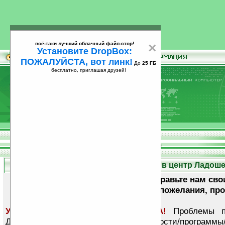
всё-таки лучший облачный файл-стор!
×
Установите DropBox:
ПОЖАЛУЙСТА, вот линк!
До
25 ГБ
бесплатно, приглашая друзей!
Установите
всё-таки лучший облачный файл-стор!
DropBox: ПОЖАЛУЙСТА, вот линк!
До
25
бесплатно, приглашая друзей!
ГБ
Отправить сообщение в центр Ладошек
Отправьте нам сво
информацию, советы, пожелания, про
УВАЖАЕМЫЕ ПОСЕТИТЕЛИ САЙТА!
Проблемы по
Деловое предложение? Ссылки на новости/программы