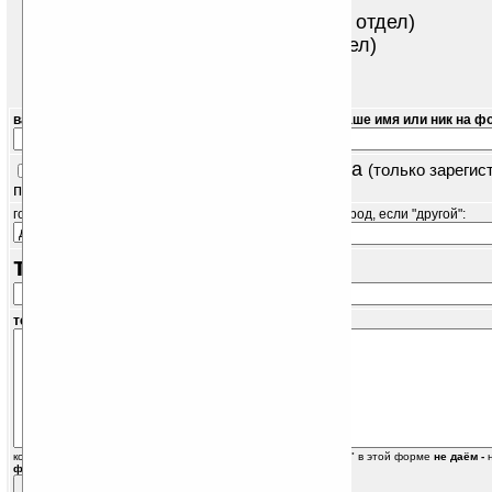
благодарность сайту (общий отдел)
прочие вопросы (
общий
отдел)
прочие вопросы
лично автору сайта
ваш e-mail:
ваше имя или ник на ф
отправить вам копию этого письма
(только зареги
пользователям)
город:
город, если "другой":
тема сообщения:
текст сообщения:
консультаций "как/где использовать/найти/настроить КПК/софт" в этой форме
не даём -
форуме сайта