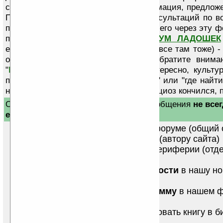
специфический товар? Прочая информация, предлож
Пишите! Но
пожалуйста учтите
- консультаций по в
программ устройств, их работы и прочего через эту 
по этим вопросам пишите на
ФОРУМ ЛАДОШЕК
ежедневно более 2000 человек (и мы все там тоже) -
ответ, или найдите его там сами (обратите внима
"
Базу знаний
"). Кроме того - там интересно, культу
почты с вопросами "как использовать" или "где найти
на важные письма. Ну вот, теперь официоз кончился, 
Обратите внимание, отправленные сообщения
не все
если они адресованны отделу
проблема
регистрации
на форуме (общий 
ваша
реклама
на Ладошках (автору сайта)
заказ/
покупка
устройства, периферии (отд
Ладошек)
хотите прислать ссылки/
новости
в нашу но
ленту? (отдел новостей)
хотите опубликовать
программу
в нашем 
архиве? (отдел файлов)
ищете
книгу
/хотите опубликовать книгу в 
(отдел библиотеки)