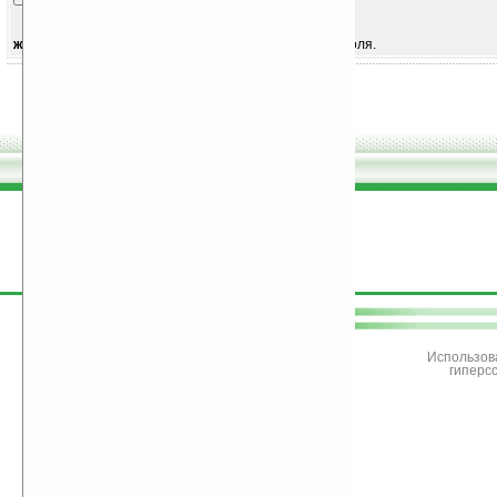
жирным
выделены обязательные для заполнения поля.
поддержите
Ладошки
Использов
гиперс