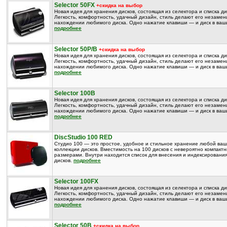
Selector 50FX
+скидка на выбор
Новая идея для хранения дисков, состоящая из селектора и списка ди
Легкость, комфортность, удачный дизайн, стиль делают его незаме
нахождении любимого диска. Одно нажатие клавиши — и диск в ваши
подробнее
Selector 50P/B
+скидка на выбор
Новая идея для хранения дисков, состоящая из селектора и списка ди
Легкость, комфортность, удачный дизайн, стиль делают его незаме
нахождении любимого диска. Одно нажатие клавиши — и диск в ваши
подробнее
Selector 100B
Новая идея для хранения дисков, состоящая из селектора и списка ди
Легкость, комфортность, удачный дизайн, стиль делают его незаме
нахождении любимого диска. Одно нажатие клавиши — и диск в ваши
подробнее
DiscStudio 100 RED
Студио 100 — это простое, удобное и стильное хранение любой ва
коллекции дисков. Вместимость на 100 дисков с невероятно компакт
размерами. Внутри находится список для внесения и индексировани
дисков.
подробнее
Selector 100FX
Новая идея для хранения дисков, состоящая из селектора и списка ди
Легкость, комфортность, удачный дизайн, стиль делают его незаме
нахождении любимого диска. Одно нажатие клавиши — и диск в ваши
подробнее
Selector 50B
+скидка на выбор