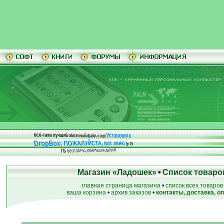
Установите
всё-таки лучший облачный файл-стор!
DropBox: ПОЖАЛУЙСТА, вот линк!
До
25
бесплатно, приглашая друзей!
ГБ
Магазин «Ладошек»
•
Список товаро
главная страница магазина
•
список всех товаров
ваша корзина
•
архив заказов
•
контакты, доставка, о