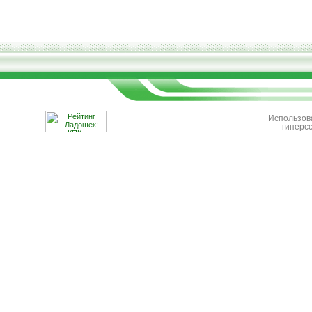
Использов
гиперс