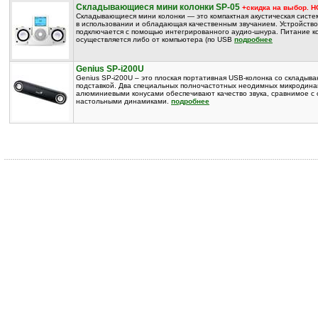
Складывающиеся мини колонки SP-05
+скидка на выбор. 
Складывающиеся мини колонки — это компактная акустическая систе
в использовании и обладающая качественным звучанием. Устройство
подключается с помощью интегрированного аудио-шнура. Питание к
осуществляется либо от компьютера (по USB
подробнее
Genius SP-i200U
Genius SP-i200U – это плоская портативная USB-колонка со складыв
подставкой. Два специальных полночастотных неодимных микродина
алюминиевыми конусами обеспечивают качество звука, сравнимое с
настольными динамиками.
подробнее