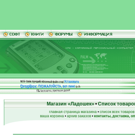
Установите
всё-таки лучший облачный файл-стор!
DropBox: ПОЖАЛУЙСТА, вот линк!
До
25
бесплатно, приглашая друзей!
ГБ
Магазин «Ладошек»
•
Список товаро
главная страница магазина
•
список всех товаров
ваша корзина
•
архив заказов
•
контакты, доставка, о