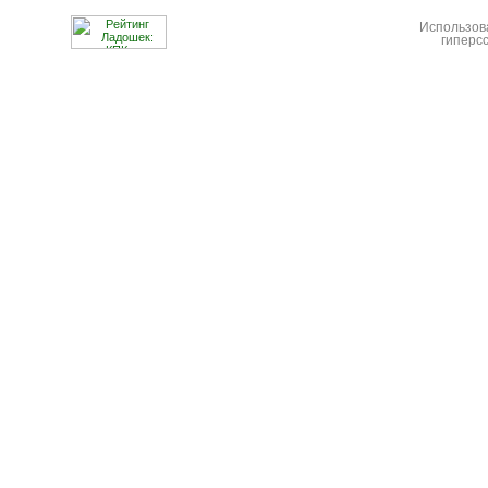
Использов
гиперс