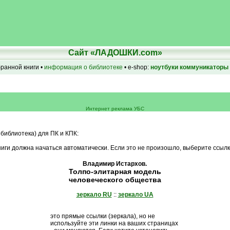
Сайт «ЛАДОШКИ.com»
бранной книги •
информация о библиотеке
• e-shop:
ноутбуки
коммуникаторы
Интернет реклама УБС
 библиотека) для ПК и КПК:
иги должна начаться автоматически. Если это не произошло, выберите ссылк
Владимир Истархов.
Толпо-элитарная модель
человеческого общества
зеркало RU
::
зеркало UA
это прямые ссылки (зеркала), но не
используйте эти линки на ваших страницах