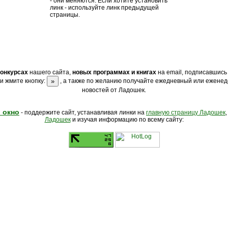
- они меняются. Если хотите установить
линк - используйте линк предыдущей
страницы.
конкурсах
нашего сайта,
новых программах и книгах
на email, подписавшись
и жмите кнопку:
, а также по желанию получайте ежедневный или еженед
новостей от Ладошек.
 окно
- поддержите сайт, устанавливая линки на
главную страницу Ладошек
Ладошек
и изучая информацию по всему сайту: