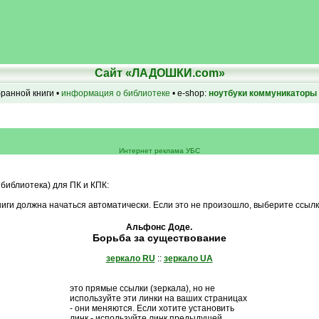
Сайт «ЛАДОШКИ.com»
бранной книги •
информация о библиотеке
• e-shop:
ноутбуки
коммуникаторы
Интернет реклама УБС
 библиотека) для ПК и КПК:
иги должна начаться автоматически. Если это не произошло, выберите ссылк
Альфонс Доде.
Борьба за существование
зеркало RU
::
зеркало UA
это прямые ссылки (зеркала), но не
используйте эти линки на ваших страницах
- они меняются. Если хотите установить
линк - используйте линк предыдущей