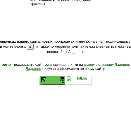
страницы.
конкурсах
нашего сайта,
новых программах и книгах
на email, подписавшись
и жмите кнопку:
, а также по желанию получайте ежедневный или еженед
новостей от Ладошек.
 окно
- поддержите сайт, устанавливая линки на
главную страницу Ладошек
Ладошек
и изучая информацию по всему сайту: