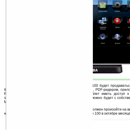
Как и Android-смартбук
Toshiba AC100
, Folio 100 будет продават
браузером Opera Mobile с поддержкой Adobe Flash, PDF-ридером, прило
RSS-ридером. Пока точно не ясно, будет ли таблет иметь доступ к 
зависимости от этого, скачать Android приложения можно будет с собст
Market.
Ожидается, что официальный анонс таблета должен произойти на в
неделе с последующим началом продаж Toshiba Folio 100 в октябре месяце