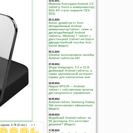
12.01.2011
Motorola благодаря Android 3.0
таблету Xoom и коммуникатору
Atrix 4G стала лидером CES-
2011
25.11.2010
Анонс девайсов от Acer:
пятидюймовый Android
коммуникатор/таблет, семи- и
десятидюймовый Android
таблеты, Windows 7 таблет с
док-станцией (таблет-нетбук) и
двухдисплейный ноутбук Acer
Iconia (видео)
03.11.2010
Creative анонсировала линейку
Android таблетов ZiiO
27.09.2010
Sharp Galapagos: 5.5 и 10.8-
дюймовый Android-таблеты, а
также одноименный интернет-
сервис для электронных книг
22.09.2010
Haipad M701R — Android-
таблет с собственным пультом
дистанционного управления
02.09.2010
Android-таблет Samsung Galaxy
Tab анонсирован официально
(видео)
23.08.2010
Индийский Android-таблет за
50 долларов. Кто изготовит
дешевле? (Видео)
оценка: 4.78 (9 чел.) » +
17.08.2010