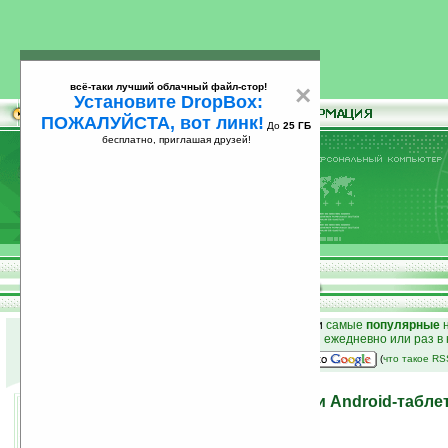
всё-таки лучший облачный файл-стор!
×
Установите DropBox:
ПОЖАЛУЙСТА, вот линк!
До
25 ГБ
бесплатно, приглашая друзей!
Установите
всё-таки лучший облачный файл-стор!
DropBox: ПОЖАЛУЙСТА, вот линк!
До
25
бесплатно, приглашая друзей!
ГБ
к началу раздела новостей
•
лучшие
новости
и
самые
популярные
н
простые
анонсы новостей
на email ежедневно или раз в
наш
на Google:
(
что такое R
Детальные характеристки Android-таблета
100
30.08.2010 15:04
просмотров: сегодня 1, всего 5455