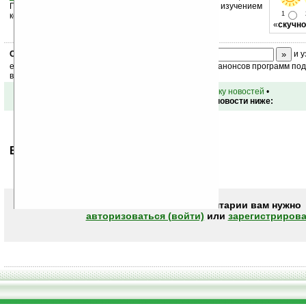
Поддержите Ладошки своей посещаемостью, изучением
1
коммерческой информации, ссылками.
«
скучно
Скоро
конкурс
с призами! Подпишитесь:
и у
ежедневный или еженедельный дайджест новостей, анонсов программ под 
ваш почтовый ящик.
•
вернуться к списку новостей
•
Обсуждение этой новости ниже:
Ваше мнение будет первым.
Чтобы писать комментарии вам нужно
авторизоваться (войти)
или
зарегистрирова