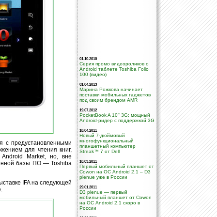
01.10.2010
Серия промо видеороликов о
Android таблете Toshiba Folio
100 (видео)
01.04.2013
Марина Рожкова начинает
поставки мобильных гаджетов
под своим брендом AMR
19.07.2012
PocketBook A 10'' 3G: мощный
Android-ридер с поддержкой 3G
18.04.2011
Новый 7-дюймовый
многофункциональный
ься с предустановленными
планшетный компьютер
жением для чтения книг,
Streak™ 7 от Dell
Android Market, но, вне
10.03.2011
венной базы ПО — Toshiba
Первый мобильный планшет от
Cowon на ОС Android 2.1 – D3
plenue уже в России
ыставке IFA на следующей
29.01.2011
.
D3 plenue — первый
мобильный планшет от Cowon
на ОС Android 2.1 скоро в
России