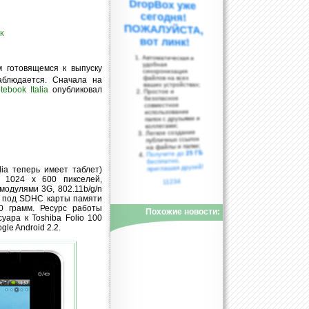
ПК
вот линк!
Автоматическая и
удобная
м готовящемся к выпуску
синхронизация
файлов на всех
аблюдается. Сначала на
ваших устройствах;
tebook Italia
опубликовал
Простое и
безопасное
совместное
использование
папок с друзьями и
коллегами;
Легкое создание
публичных ссылок
на файлы и папки;
25 ГБ
Получите до
бесплатно,
приглашая друзей!
lia теперь имеет таблет)
 1024 x 600 пикселей,
11234
модулями 3G, 802.11b/g/n
ом под SDHC карты памяти
0 грамм. Ресурс работы
Похожие новости:
уара к Toshiba Folio 100
le Android 2.2.