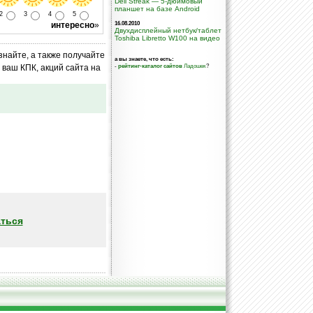
Dell Streak — 5-дюймовый
планшет на базе Android
2
3
4
5
интересно
»
16.08.2010
Двухдисплейный нетбук/таблет
Toshiba Libretto W100 на видео
знайте, а также получайте
а вы знаете, что есть:
-
рейтинг-каталог сайтов
Ладошек
?
ваш КПК, акций сайта на
ться