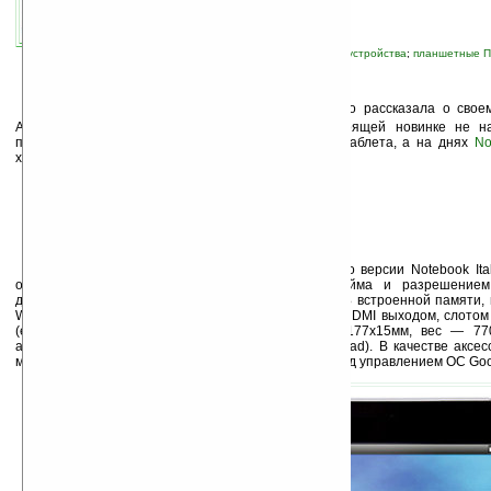
автор новости:
Владимир Литовченко
связанные темы:
Android
;
Toshiba
;
новые устройства
;
планшетные 
Х
отя компания Toshiba пока и не так много рассказала о свое
Android-таблете, дефицит информации о предстоящей новинке не н
прошлой неделе в сети появились изображения таблета, а на днях
No
характеристики устройства.
Toshiba Folio 100 (именно такое название по версии Notebook Ita
оснащен мультитач-дисплеем размером 10.1 дюйма и разрешением
двухъядерным процессором NVIDIA Tegra 250, 16ГБ встроенной памяти, 
WiFi и Bluetooth, фронтальной камерой на 1,3 Мп, HDMI выходом, слот
(емкостью до 32 ГБ). Размеры таблета — 277х177х15мм, вес — 77
аккумулятора — 7 часов (против 10 часов Apple iPad). В качестве аксесс
можно обзавестись док-стацией. Работает таблет под управлением ОС Goog