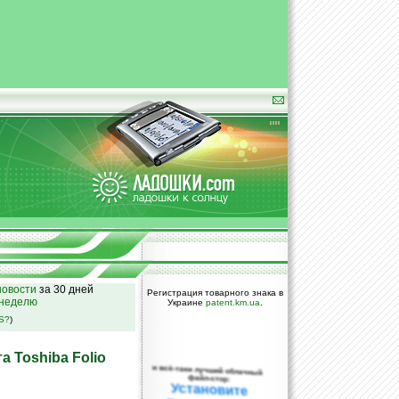
овости
за 30 дней
Регистрация товарного знака в
 неделю
Украине
patent.km.ua
.
SS?
)
 Toshiba Folio
и всё-таки лучший облачный
файл-стор:
Установите
DropBox уже
сегодня!
ПОЖАЛУЙСТА,