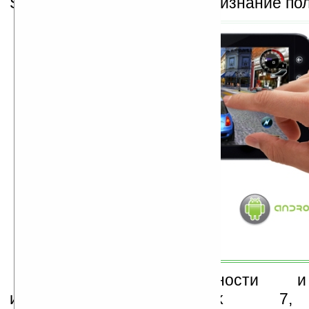
Streak 5, уже получивший признание по
Благодаря портативности 
использования Streak 7,