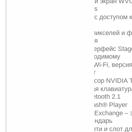
7-дюймовый сенсорный экран WVG
покрытием Gorilla Glass
ОС Android 2.2 (Froyo) с доступом к
Market
Задняя камера 5 мегапикселей и 
камера 1,3 мегапикселя
Пользовательский интерфейс Stag
доступ ко всему необходимому
Беспроводной доступ Wi-Fi, версия 
встроенный 3G выйдет
Двухъядерный процессор NVIDIA T
SMS/MMS, виртуальная клавиату
поддержка стерео Bluetooth 2.1
Поддержка Adobe® Flash® Player
Поддержка Microsoft® Exchange – 
почта, контакты и календарь
16 ГБ встроенной памяти и слот д