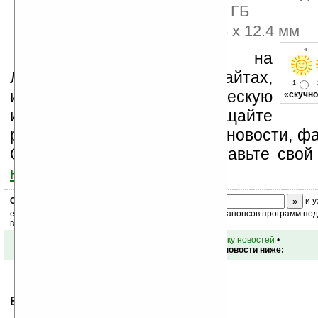
для расширения до 64 ГБ
Размеры: 199.9 x 119.8 x 12.4 мм
- « о
Устанавливайте линк на
Ладошки на своих сайтах,
1
изучайте коммерческую
«
скучно
информацию, посещайте
разделы сайта (форум, чат, новости, фа
Оцените эту новость и оставьте свой
ниже на странице
.
Скоро
конкурс
с призами! Подпишитесь:
и у
ежедневный или еженедельный дайджест новостей, анонсов программ под 
ваш почтовый ящик.
•
вернуться к списку новостей
•
Обсуждение этой новости ниже:
Ваше мнение будет первым.