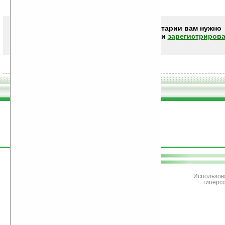
Чтобы писать комментарии вам нужно
авторизоваться (войти)
или
зарегистрирова
поддержите
Ладошки
Использов
гиперс