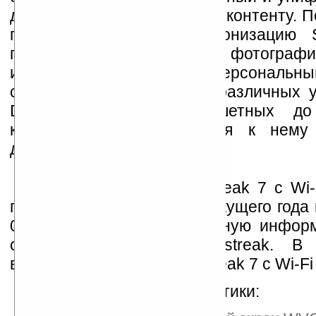
доступ к вашему любимому контенту. П
году Dell добавит синхронизацию 
пользователи могли хранить фотографи
информацию и другой персональны
синхронизировать его на различных у
Dell Stage – от планшетных до
компьютеров, подключаться к нему
домашнюю сеть.
Новый планшет Dell Streak 7 с Wi-
продажу в России в мае текущего года 
000 рублей. Более подробную инфор
сайте http://www.dell.co.uk/streak.
выпущена также версия Streak 7 с Wi-Fi
Технические характеристики: