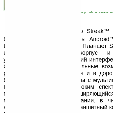
автор новости:
Роман Алексеев
связанные темы:
Android
;
Dell
;
nVidia
;
новые устройства
;
планшетны
П
ланшетный компьютер Streak™ 
базе операционной системы Android
Великобритании 14 апреля. Планшет S
изящный компактный корпус и 
уникальный пользовательский интерфей
Он предоставляет максимальные воз
развлечений дома, в семье и в дорог
богатые функции для работы с мульти
Планшет Streak 7 с широким спект
пополнил быстро расширяющийс
мобильных решений компании, в чи
входит также карманный планшетный к