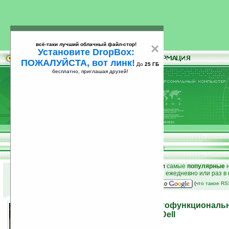
всё-таки лучший облачный файл-стор!
×
Установите DropBox:
ПОЖАЛУЙСТА, вот линк!
До
25 ГБ
бесплатно, приглашая друзей!
Установите
всё-таки лучший облачный файл-стор!
DropBox: ПОЖАЛУЙСТА, вот линк!
До
25
бесплатно, приглашая друзей!
ГБ
к началу раздела новостей
•
лучшие
новости
и
самые
популярные
н
простые
анонсы новостей
на email ежедневно или раз в
наш
на Google:
(
что такое R
Новый 7-дюймовый многофункциональ
компьютер Streak™ 7 от Dell
18.04.2011 23:57
просмотров: сегодня 1, всего 7503