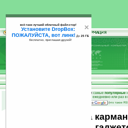
всё-таки лучший облачный файл-стор!
×
Установите DropBox:
ПОЖАЛУЙСТА, вот линк!
До
25 ГБ
бесплатно, приглашая друзей!
Установите
всё-таки лучший облачный файл-стор!
DropBox: ПОЖАЛУЙСТА, вот линк!
До
25
бесплатно, приглашая друзей!
ГБ
к началу раздела новостей
•
лучшие
новости
и
самые
популярные
н
простые
анонсы новостей
на email ежедневно или раз в
наш
на Google:
(
что такое R
Новости мира карма
компьютеров, гаджет