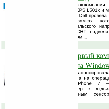
Среди новых разработок компании –
Inspiron Duo, ноутбук XPS L501x и м
One 2310 Корпорация Dell провела 
конференцию, в рамках кот
менеджеры потребительского напр
России и странах СНГ подвели
компании на российском ...
02-12-2010 »
Venue Pro — первый ко
компании Dell на Window
Вчера компания Dell анонсировал
первого коммуникатора на операц
Microsoft Windows Phone 7 
Вертикальный слайдер с выдв
клавиатурой, ёмкостным сенс
дисплеем, ...
19-11-2010 »