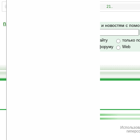
1..
21..
Помогите Ладошкам стать лучше
Поиск по сайту и новостям с по
своей поддержкой.
Хочешь футболку?
только по сайту
только п
по сайту и форуму
Web
поддержите
Ладошки
Использов
гиперс