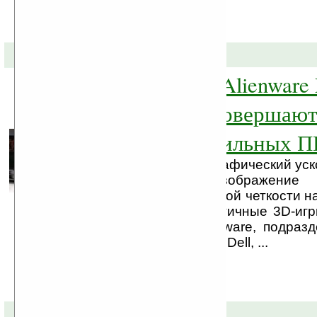
27-04-2011 »
Ноутбуки Dell Alienware
M14x и M11x совершают
в играх на мобильных П
Двухпроцессорный графический уск
ошеломляющее изображение 
передача видео высокой четкости н
без задержки Реалистичные 3D-иг
HDMI Компания Alienware, подраз
ноутбуков корпорации Dell, ...
18-04-2011 »