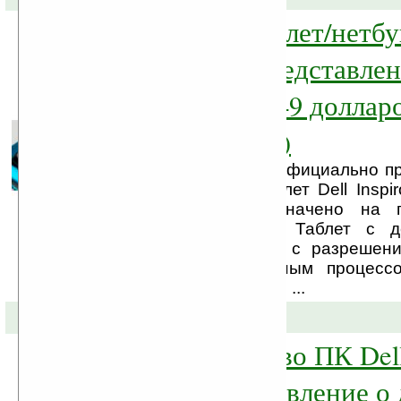
Гибридный таблет/нетбу
Inspiron Duo представлен
официально: 549 долларо
декабря (видео)
Вчера компания Dell официально п
гибридный нетбук/таблет Dell Inspi
продаж таблета назначено на 
декабря этого года. Таблет с 
ёмкостным дисплеем с разрешен
пикселей, двухъядерным процессо
N550 частотой 1,5 ГГц, ...
29-09-2010 »
Новое семейство ПК Dell
меняет представление о