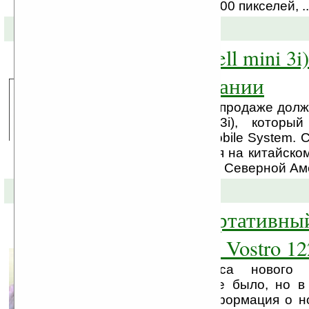
разрешением 1600 x 900 пикселей, ..
15-08-2009 »
Dell Benzine (Dell mini 
смартфон компании
В ближайшее время в продаже долже
Benzine (Dell mini 3i), которы
управлением Open Mobile System. 
будет распространятся на китайском
— на рынках Европы и Северной Ам
21-06-2009 »
Бюджетный портативны
компьютер Dell Vostro 12
Официального анонса нового 
компании Dell еще не было, но в
появилась первая информация о н