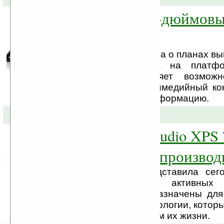
Dell Streak — 5-дюймов
на базе Android
Компания Dell объявила о планах вып
дюймового планшета на платфо
который предоставляет возмож
просматривать мультимедийный ко
и находить нужную информацию.
04-08-2010 »
Система Dell Studio XPS 
многозадачная производ
Корпорация Dell представила сег
разработанные для активных 
операций. Они предназначены для
желающих иметь технологии, которые
стремительным темпом их жизни.