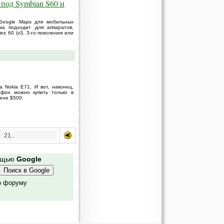
 под Symbian S60 и
Google Maps для мобильных
ма подходит для аппаратов,
s 60 (v3, 3-го поколения или
 Nokia E71. И вот, наконец,
тфон можно купить только в
цене $500.
21..
мощью
Google
о форуму