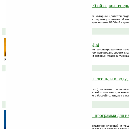
Новый люксовый телефон 8800-ой серии теперь
Nokia Erdos
Nokia не забыла о респектабельных людях, которым нравится выд
которых дополнительные «прибамбасы» по карману, конечно. И вот
запланировала выпустить этой осенью новую модель 8800-ой серии
31-07-2009 »
Меньший брат — Nokia N97 Mini
В сети появились первые фотографии не анонсированного пока
Cкорее всего, мини-версия будет во многом копировать своего ст
исключением конечно компонентов, за счёт которых удалось умень
08-07-2009 »
Nokia 3720 — с ней можно «и в огонь, и в воду,
трубы»
Официально не анонсированный (пока что) пыле-влагозащищё
красуется на официальных роликах от финской компании, где какие
как могут: погружают в пиво, плавают с ним в бассейне, кидают с вы
27-04-2009 »
Программа дня: LearnWords — программа для и
иностранного языка
Изучение иностранного языка — это достаточно сложный и труд
насчитываются десятки разнообразных методов и в основе больши