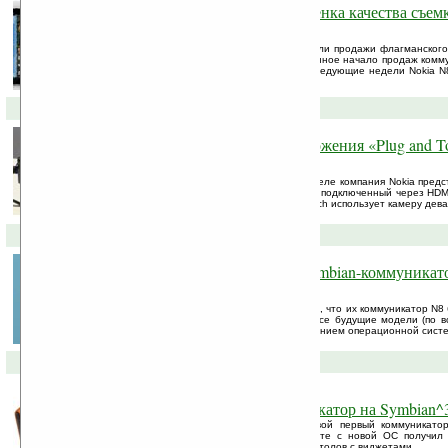
Начало продаж Nokia N8. Оценка качества съемк
Nokia N8 (видео)
С вчерашнего дня официально стартовали продажи флагманского
на ОС Symbian^3. Таким образом обещанное начало продаж комму
реально стартовало в четвертом. В последующие недели Nokia N8
странах по всему миру.
20-09-2010 »
С помощью Nokia N8 и приложения «Plug and T
превращается в тачпанель
На выставке Nokia World на прошлой неделе компания Nokia пред
который позволяет преобразовать любой подключенный через HDMI
Приложение под названием Plug and Touch использует камеру девайс
25-06-2010 »
Nokia N8 будет последним Symbian-коммуникат
Дальше только MeeGo
Компания Nokia официально подтвердила, что их коммуникатор N8
N-серии, работающим на ОС Symbian. Все будущие модели (по в
Nokia N9) уже будут работать под управлением операционной систе
27-04-2010 »
Nokia N8 — первый коммуникатор на Symbian^3
Сегодня компания Nokia представила свой первый коммуникато
системе Symbian^3. Коммуникатор вместе с новой ОС получил 
функций: поддержку нескольких рабочих столов с виджетами, ...