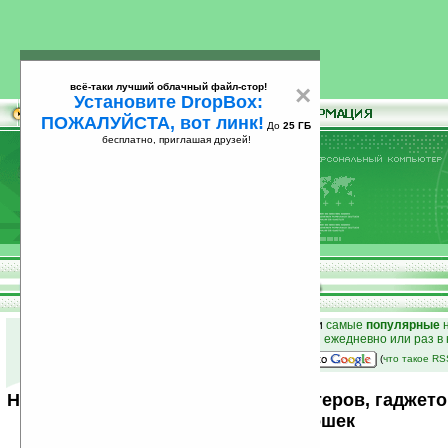
всё-таки лучший облачный файл-стор!
×
Установите DropBox:
ПОЖАЛУЙСТА, вот линк!
До
25 ГБ
бесплатно, приглашая друзей!
Установите
всё-таки лучший облачный файл-стор!
DropBox: ПОЖАЛУЙСТА, вот линк!
До
25
бесплатно, приглашая друзей!
ГБ
к началу раздела новостей
•
лучшие
новости
и
самые
популярные
н
простые
анонсы новостей
на email ежедневно или раз в
наш
на Google:
(
что такое R
Новости мира карманных компьютеров, гаджето
от Ладошек