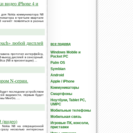
и видео iPhone 4 и
 для Nokia коммуникатора N8
никатора в третьем квартале
 начнёт появляться в разных
ouch» любой дисплей
все подряд
Windows Mobile и
ставила прототип интерфейса,
Pocket PC
-выход дисплей в сенсорный.
а (N8 в презентации) ...
Palm OS
Symbian
Android
ором N-серии.
Apple / iPhone
Коммуникаторы
 будет последним устройством
Смартфоны
сей видимости, первым будет
мы MeeGo, ...
Ноутбуки, Tablet PC,
UMPC
Мобильные телефоны
Мобильная связь
 (видео)
Игровые ПК, консоли,
р Nokia N8 на операционной
приставки
сразу несколько интересных