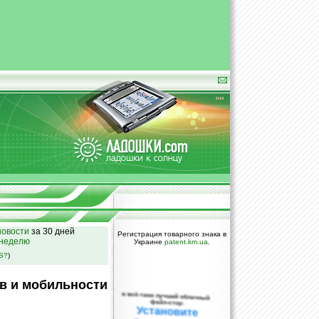
овости
за 30 дней
Регистрация товарного знака в
 неделю
Украине
patent.km.ua
.
SS?
)
в и мобильности
и всё-таки лучший облачный
файл-стор:
Установите
DropBox уже
сегодня!
ПОЖАЛУЙСТА,