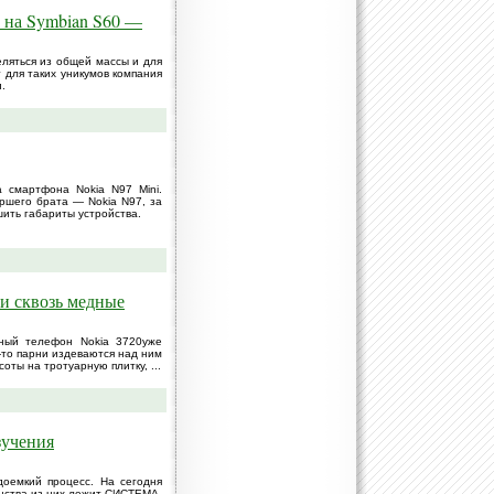
 на Symbian S60 —
еляться из общей массы и для
 для таких уникумов компания
.
 смартфона Nokia N97 Mini.
аршего брата — Nokia N97, за
шить габариты устройства.
 и сквозь медные
нный телефон Nokia 3720уже
-то парни издеваются над ним
соты на тротуарную плитку, ...
зучения
оемкий процесс. На сегодня
нства из них лежит СИСТЕМА.