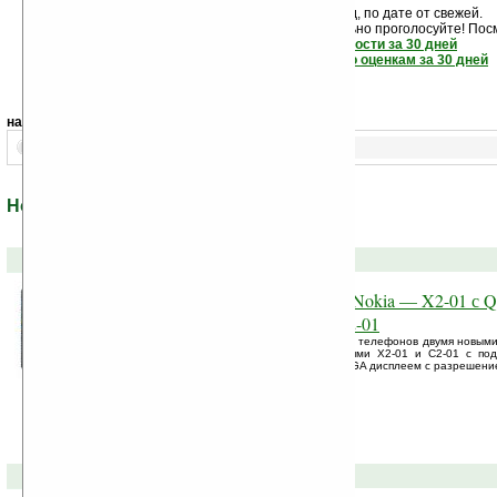
Новости показаны подряд, по дате от свежей.
Если новость вам понравилась - обязательно проголосуйте! Пос
самые читаемые новости за 30 дней
самые лучшие новости по оценкам за 30 дней
навигация:
1..
Новости из раздела: «Symbian»
23-11-2010 »
Новинки в бюджетном стане Nokia — X2-01 с
клавиатурой и 3G телефон C2-01
Nokia обновила свою линейку бюджетных телефонов двумя новым
фанатов обмена текстовыми сообщениями X2-01 и C2-01 с по
QWERTY клавиатурой, 2.4-дюймовым QVGA дисплеем с разрешением
01-10-2010 »