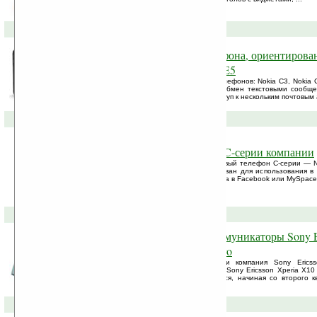
15-04-2010 »
Nokia анонсировала три телефона, ориентирова
социальных сетях — C6, C3, E5
Компания Nokia анонсировала тройку телефонов: Nokia C3, Nokia 
удобную работу в социальных сетях и обмен текстовыми сообщ
QWERTY-клавиатуру и обеспечивают доступ к нескольким почтовым а
02-03-2010 »
Nokia C5 — смартфон новой C-серии компании
Nokia официально представила свой первый телефон C-серии — No
презентации, — «смартфон оптимизирован для использования в 
позволяет следить за состоянием аккаунта в Facebook или MySpace
15-02-2010 »
Sony Ericsson на MWC10: коммуникаторы Sony Er
Xperia X10 Mini и X10 Mini Pro
Отличилась на выставке MWC 2010 и компания Sony Ericss
коммуникатора: Sony Ericsson Vivaz Pro, Sony Ericsson Xperia X10 
Pro. Все три новинки начнут продаваться, начиная со второго к
девайсы будет оглашена позднее.
14-09-2009 »