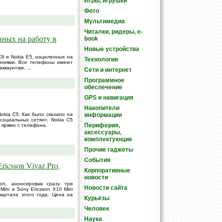
Игры, игрушки
Фото
Мультимедиа
Читалки, ридеры, e-
нных на работу в
book
Новые устройства
C6 и Nokia E5, нацеленных на
Технологии
ениями. Все телефоны имеют
ккаунтам, ...
Сети и интернет
Программное
обеспечение
GPS и навигация
Накопители
kia C5. Как было сказано на
информации
социальных сетях», Nokia C5
Периферия,
 прямо с телефона.
аксессуары,
комплектующие
Прочие гаджеты
События
icsson Vivaz Pro,
Корпоративные
новости
on, анонсировав сразу три
Новости сайта
Mini и Sony Ericsson X10 Mini
вартала этого года. Цена на
Курьёзы
Человек
Наука