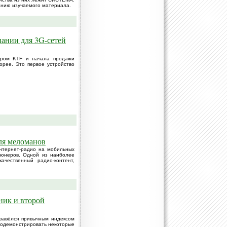
анию изучаемого материала.
пании для 3G-сетей
тором KTF и начала продажи
рее. Это первое устройство
ля меломанов
нтернет-радио на мобильных
тюнеров. Одной из наиболее
ачественный радио-контент,
ник и второй
бзавёлся привычным индексом
продемонстрировать некоторые