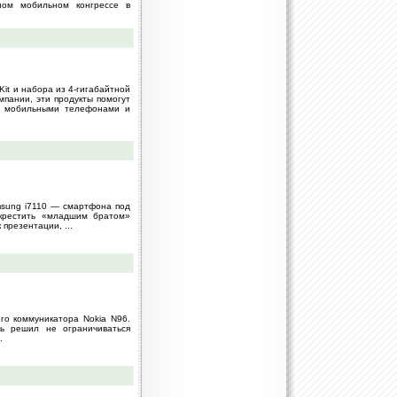
ом мобильном конгрессе в
Kit и набора из 4-гигабайтной
пании, эти продукты помогут
ду мобильными телефонами и
msung i7110 — смартфона под
окрестить «младшим братом»
презентации, ...
го коммуникатора Nokia N96.
ль решил не ограничиваться
.