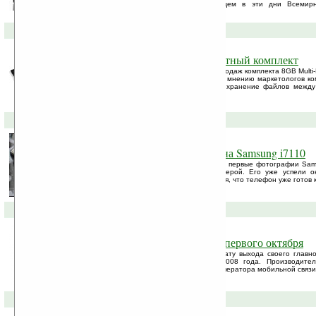
возможности камерофона на проходящем в эти дни Всемирн
Барселоне.
23-09-2008 »
Kingston выпускает 8-гигабайтный комплект
Компания Kingston сообщила о начале продаж комплекта 8GB Multi-
карты microSDHC и USB кард-ридера. По мнению маркетологов ком
пользователям упростить передачу и сохранение файлов меж
другими устройствами, ...
06-08-2008 »
Первые фотографии смартфона Samsung i7110
На китайском сайте KingMobile появились первые фотографии Sa
Symbian S60 с пятимегапиксельной камерой. Его уже успели 
смартфона i8510 INNOV8. Предполагается, что телефон уже готов к 
01-08-2008 »
Nokia N96 выйдет в продажу первого октября
Компания Nokia официально огласила дату выхода своего главно
Устройство увидит мир 1-го октября 2008 года. Производите
продажей коммуникатора через одного оператора мобильной связи
31-07-2008 »