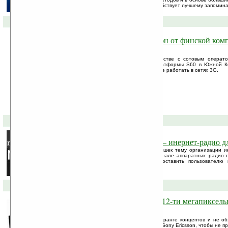
Именно систематическое обучение способствует лучшему запомин
08-04-2009 »
Nokia 6210s — первый телефон от финской ком
Южной Кореи
Компания Nokia объявила о сотрудничестве с сотовым опера
WCDMA-смартфона 6210s на основе платформы S60 в Южной Ко
Nokia на южнокорейском рынке, способное работать в сетях 3G.
30-03-2009 »
Программа дня: Mundu Radio – инернет-радио д
Мы уже затрагивали на страницах Ладошек тему организации и
устройствах, не имеющих в своем арсенале аппаратных радио-
популярных программ, способной предоставить пользователю к
конечно же, ...
16-02-2009 »
Sony Ericsson Idou — первый 12-ти мегапиксель
тачскрин компании
Хоть камерофон Idou и числится пока в ранге концептов и не о
модели, но это не остановило компанию Sony Ericsson, чтобы не 