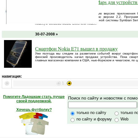
Обновлённая версия Google Maps для устройств
Windows Mobile
Компания Google выпустила обновлённую версию приложения 
устройств, которая теперь имеет индекс версии 2.2. Програм
работающих под управлением операционной системы Symbian Serie
новее) и Windows Mobile 2005 или новее.
30-07-2008 »
Смартфон Nokia E71 вышел в продажу
Уже полгода мы следим за развитием событий вокруг смартфона
финский производитель начал продажи устройства. Пока смар
главных магазинах компании в США, нью-йоркском и чикагском, по 
навигация:
1..
Помогите Ладошкам стать лучше
Поиск по сайту и новостям с по
своей поддержкой.
Хочешь футболку?
только по сайту
только п
по сайту и форуму
Web