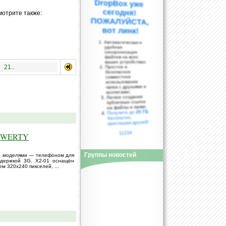
мотрите также:
вот линк!
Автоматическая и
удобная
синхронизация
файлов на всех
ваших устройствах;
21..
Простое и
безопасное
совместное
использование
папок с друзьями и
коллегами;
Легкое создание
публичных ссылок
на файлы и папки;
25 ГБ
Получите до
бесплатно,
приглашая друзей!
11234
 QWERTY
Группы новостей
и моделями — телефоном для
ддержкой 3G. X2-01 оснащён
 320x240 пикселей, ...