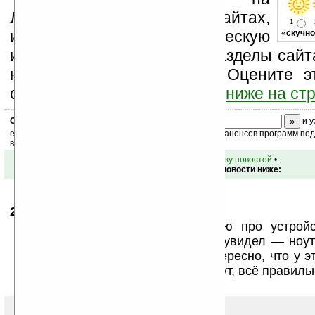
Ладошки на своих сайтах,
1
изучайте коммерческую
«
скучно
информацию, посещайте разделы сайта
новости, файлы, прочие). Оцените э
оставьте свой комментарий
ниже на ст
Скоро
конкурс
с призами! Подпишитесь:
и у
ежедневный или еженедельный дайджест новостей, анонсов программ под 
ваш почтовый ящик.
•
вернуться к списку новостей
•
Обсуждение этой новости ниже:
29.10.2009
- Семёнсемён
10:40
Хы, на всех ресурсах уже читаю про устрой
дюймами — нетбук, нетбук, а тут увидел — ноут
режет от неожиданности! :-D. Интересно, что у э
сидюка-то. Но ноут — он и есть ноут, всё правиль