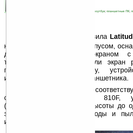
автор новости:
Роман Алексеев
связанные темы:
Dell
;
новые устройства
;
ноутбук
;
планшетные ПК
;
экран
;
ударопрочный
К
омпания
Dell
представила
Latitu
ноутбук с защищённым корпусом, осна
дюймовым сенсорным экраном с 
технологии multi-touch. Если экран 
положить на клавиатуру, устро
использовать в качестве планшетника.
Ноутбук-трансформер соответст
спецификациям MIL-STD 810F, у
(выдерживает падения с высоты до од
защищён от попадания воды и пыли
изменений температуры.