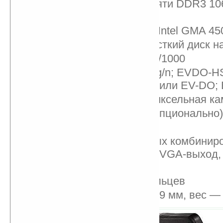
1 ГБ оперативной памяти DDR3 10
5 ГБ)
Графический адаптер Intel GMA 4
64/128 ГБ SSD или жёсткий диск н
Gigabit Ethernet 10/100/1000
Wi-Fi 802.11 b/g или a/g/n; EVDO-
США), HSUPA/HSDPA или EV-DO; B
Опционально 2-мегапиксельная ка
GPS-приемник (тоже опционально)
SD-слот, Express 54
3xUSB 2.0 (1 из которых комбинир
eSATA), аудиоразъём, VGA-выход,
разъём RJ-45
Сканер отпечатков пальцев
Размеры — 308х239х39 мм, вес — 2