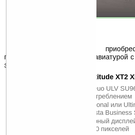
Дополнительно можно приобре
гаджета с обрезиненной клавиатурой с
защитой от капель воды.
Характеристики Dell Latitude XT2 
Процессор Intel Core Duo ULV SU96
пониженным энергопотреблением
ОC Windows 7 Professional или Ulti
выбор ОС Windows Vista Business
12,1-дюймовый сенсорный дисплей
разрешением 1280x800 пикселей