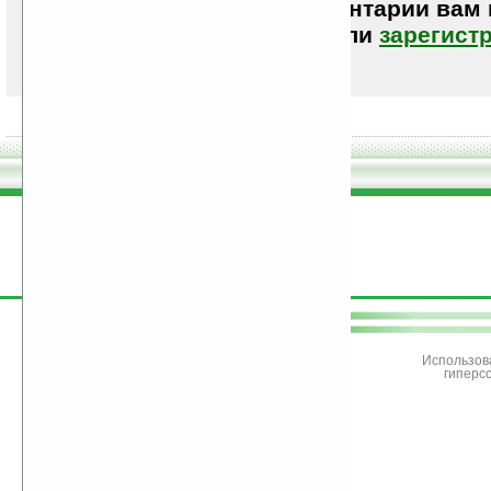
Чтобы писать комментарии вам
авторизоваться (войти)
или
зарегист
поддержите
Ладошки
Использов
гиперс