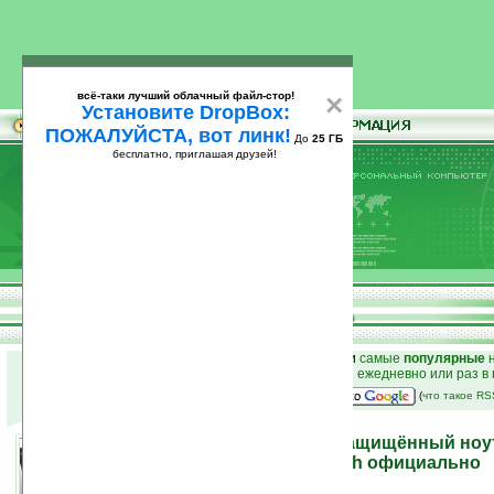
всё-таки лучший облачный файл-стор!
×
Установите DropBox:
ПОЖАЛУЙСТА, вот линк!
До
25 ГБ
бесплатно, приглашая друзей!
Установите
всё-таки лучший облачный файл-стор!
DropBox: ПОЖАЛУЙСТА, вот линк!
До
25
бесплатно, приглашая друзей!
ГБ
к началу раздела новостей
•
лучшие
новости
и
самые
популярные
н
простые
анонсы новостей
на email ежедневно или раз в
наш
на Google:
(
что такое R
Dell Latitude XT2 XFR — защищённый ноу
трансформер с multi-touch официально
28.10.2009 20:26
просмотров: сегодня 1, всего 5684