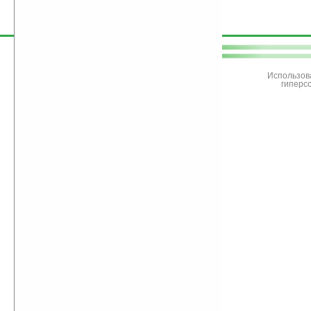
поддержите
Ладошки
Использов
гиперс