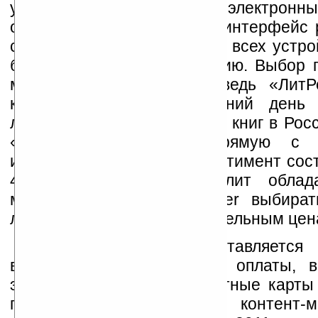
устройства для чтения электронны
облегчения доступа через интерфейс 
сайта прописан в прошивке всех устро
будут поставляться в Россию. Выбор 
магазина не случаен – ведь «ЛитР
крупнейшим на сегодняшний день 
лицензионных электронных книг в Рос
«ЛитРес» работает напрямую с 
издательствами, и ее ассортимент сос
43 000 книг, что позволит облада
модификаций ридеров iriver выбират
любых жанров по привлекательным цен
Пользователям предоставляется
выбора удобного способа оплаты, 
электронные деньги, кредитные карты
переводы. Официальный контент-ма