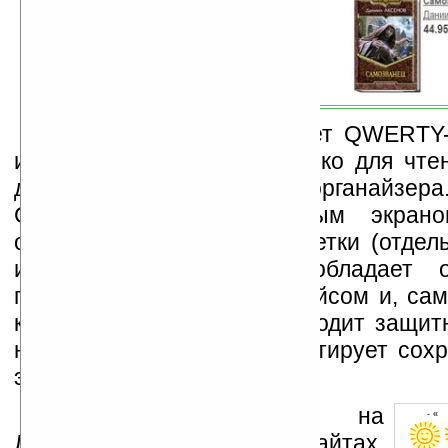
Модель iriver Story имеет QWERTY
идеально подходит не только для чтен
для ведения дневника или органайзера. 
Cover Story с сенсорным экрано
оставлять рукописные заметки (отде
или на полях книги), обладает о
пользовательским интерфейсом и, сам
комплект с устройством входит защит
на магнитах, которая гарантирует сохр
экрана.
Устанавливайте линк на
- « 
Ладошки на своих сайтах,