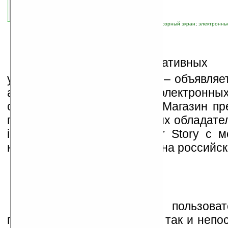
связанные темы:
E Ink
;
iRiver
;
Россия
;
сенсорный экран
;
электронны
П
роизводитель портативных 
устройств – компания iriver – объявляе
авторизованного магазина электронных
сайта компании «ЛитРес». Магазин пр
первую очередь, для будущих обладате
iriver Story или iriver Cover Story с 
которые готовятся к выходу на российс
Контент-сайт
доступен пользоват
персонального компьютера, так и непо