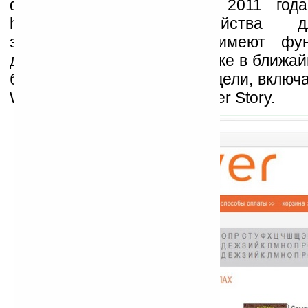
функционирует с января 2011 года
http://iriver.litres.ru/ Устройств
электронных книг iriver имеют фу
дизайн. На российском рынке в ближа
будут представлены две модели, вклю
Wi-Fi: iriver Story и iriver Cover Story.