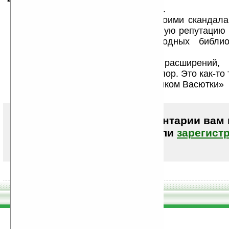
Похоже, ты в инете не столь давно.
Во-первых Литрес и его стадо своими скандал
назад приобрели себе сомнительную репутацию
подмять основную массу свободных библиот
честно, попытка почти удалась).
Во-вторых фраза «книги для расширений, 
Windows ХХ» просто вгоняет в ступор. Это как-то 
таблеток, признаваемых справочником Васютки»
Чтобы писать комментарии вам
авторизоваться (войти)
или
зарегист