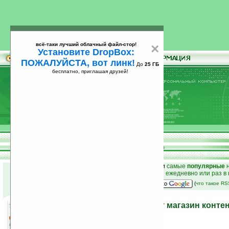
всё-таки лучший облачный файл-стор!
×
Установите DropBox:
ПОЖАЛУЙСТА, вот линк!
До
25 ГБ
бесплатно, приглашая друзей!
Установите
всё-таки лучший облачный файл-стор!
DropBox: ПОЖАЛУЙСТА, вот линк!
До
25
бесплатно, приглашая друзей!
ГБ
к началу раздела новостей
•
лучшие
новости
и
самые
популярные
н
простые
анонсы новостей
на email ежедневно или раз в
наш
на Google:
(
что такое R
Для ридеров iriver открыт магазин конте
19.01.2011 23:57
просмотров: сегодня 1, всего 4918
автор новости:
Роман Алексеев