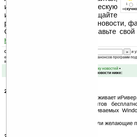
1
изучайте коммерческую
«
скучно
информацию, посещайте
разделы сайта (форум, чат, новости, фа
Оцените эту новость и оставьте свой
ниже на странице
.
Скоро
конкурс
с призами! Подпишитесь:
и у
ежедневный или еженедельный дайджест новостей, анонсов программ под 
ваш почтовый ящик.
•
вернуться к списку новостей
•
Обсуждение этой новости ниже:
25.01.2011
-
dolomit
22:53
Не знаю,какие расширения поддерживает иРивер
абсолютное большинство литсайтов бесплатн
книги для расширений, поддерживаемых Wind
Mobile) и их
E-Books приложениями. Найдутся ли желающие пл
26.01.2011
- podarok66
21:11