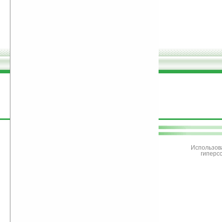
поддержите
Ладошки
Использов
гиперс