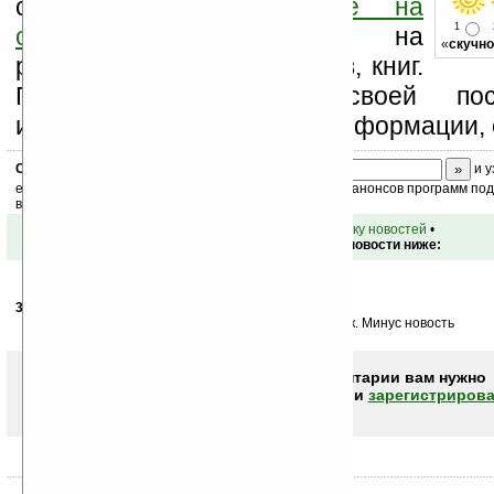
свой комментарий
ниже на
1
странице
,
подпишитесь
на
«
скучно
рассылку новостей, файлов, книг.
Поддержите Ладошки своей посе
изучением коммерческой информации, 
Скоро
конкурс
с призами! Подпишитесь:
и у
ежедневный или еженедельный дайджест новостей, анонсов программ под 
ваш почтовый ящик.
•
вернуться к списку новостей
•
Обсуждение этой новости ниже:
31.01.2012
- podarok66
17:37
Инфы ноль, ни параметров, ни описания, ни ссылок. Минус новость
Чтобы писать комментарии вам нужно
авторизоваться (войти)
или
зарегистрирова