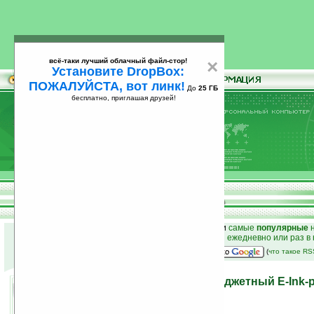
всё-таки лучший облачный файл-стор!
×
Установите DropBox:
ПОЖАЛУЙСТА, вот линк!
До
25 ГБ
бесплатно, приглашая друзей!
Установите
всё-таки лучший облачный файл-стор!
DropBox: ПОЖАЛУЙСТА, вот линк!
До
25
бесплатно, приглашая друзей!
ГБ
к началу раздела новостей
•
лучшие
новости
и
самые
популярные
н
простые
анонсы новостей
на email ежедневно или раз в
наш
на Google:
(
что такое R
PocketBook 611 Basic: бюджетный E-Ink
дизайном и Wi-Fi
25.01.2012 21:00
просмотров: сегодня 1, всего 10588