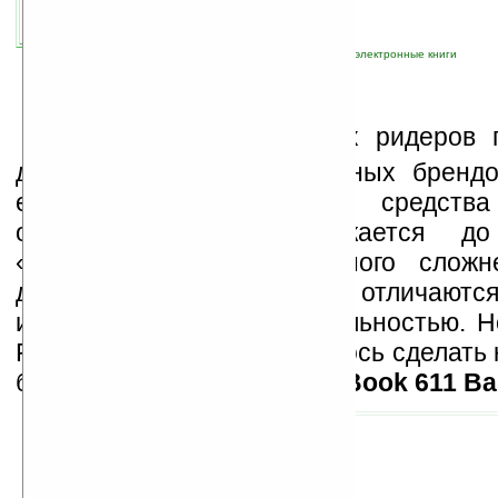
автор новости:
Роман Алексеев
связанные темы:
E Ink
;
WiFi
;
бюджетный
;
электронные книги
Н
а рынке электронных ридеров 
десятки устройств различных бренд
есть из чего. Но когда средства
ограничены, выбор сужается до
«читалок». Тут все намного сложн
дешевые модели не отличаются
изготовления и функциональностью. Н
PocketBook все же получилось сделать
бюджетный ридер –
PocketBook 611 Ba