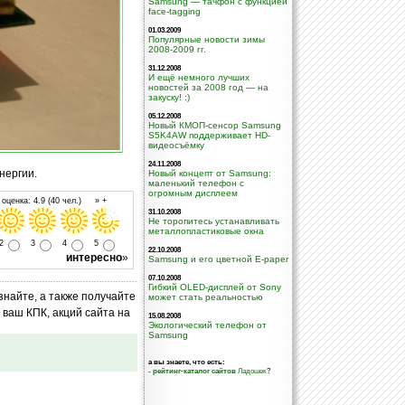
Samsung — тачфон с функцией
face-tagging
01.03.2009
Популярные новости зимы
2008-2009 гг.
31.12.2008
И ещё немного лучших
новостей за 2008 год — на
закуску! :)
05.12.2008
Новый КМОП-сенсор Samsung
S5K4AW поддерживает HD-
видеосъёмку
24.11.2008
нергии.
Новый концепт от Samsung:
маленький телефон с
огромным дисплеем
оценка: 4.9 (40 чел.) » +
31.10.2008
Не торопитесь устанавливать
металлопластиковые окна
2
3
4
5
22.10.2008
интересно
»
Samsung и его цветной E-paper
07.10.2008
Гибкий OLED-дисплей от Sony
знайте, а также получайте
может стать реальностью
ваш КПК, акций сайта на
15.08.2008
Экологический телефон от
Samsung
а вы знаете, что есть:
-
рейтинг-каталог сайтов
Ладошек
?