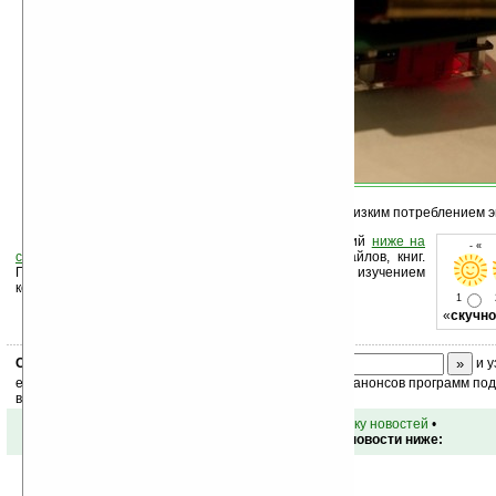
Эти дисплеи также могут похвастаться очень низким потреблением э
Оцените новость и оставьте свой комментарий
ниже на
- « 
странице
,
подпишитесь
на рассылку новостей, файлов, книг.
Поддержите Ладошки своей посещаемостью, изучением
коммерческой информации, ссылками.
1
«
скучно
Скоро
конкурс
с призами! Подпишитесь:
и у
ежедневный или еженедельный дайджест новостей, анонсов программ под 
ваш почтовый ящик.
•
вернуться к списку новостей
•
Обсуждение этой новости ниже: