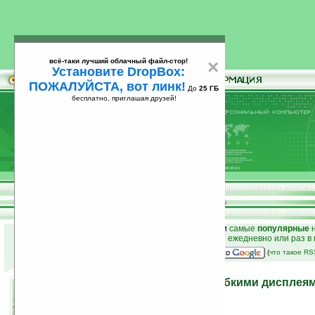
всё-таки лучший облачный файл-стор!
×
Установите DropBox:
ПОЖАЛУЙСТА, вот линк!
До
25 ГБ
бесплатно, приглашая друзей!
Установите
всё-таки лучший облачный файл-стор!
DropBox: ПОЖАЛУЙСТА, вот линк!
До
25
бесплатно, приглашая друзей!
ГБ
к началу раздела новостей
•
лучшие
новости
и
самые
популярные
н
простые
анонсы новостей
на email ежедневно или раз в
наш
на Google:
(
что такое R
Устройства Samsung с гибкими дисплеям
уже в 2012 году
30.10.2011 21:21
просмотров: сегодня 1, всего 7012