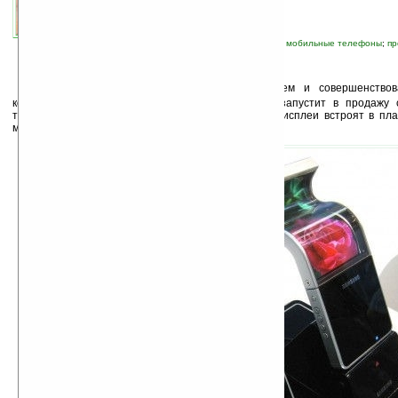
автор новости:
Роман Алексеев
связанные темы:
OLED
;
Samsung
;
гибкий
;
мобильные телефоны
;
пр
П
осле многолетней работы над созданием и совершенствова
компания Samsung Electronics уже в 2012 году запустит в продажу
телефоны с OLED-экранами. Позже небьющиеся дисплеи встроят в пла
мобильные устройства.