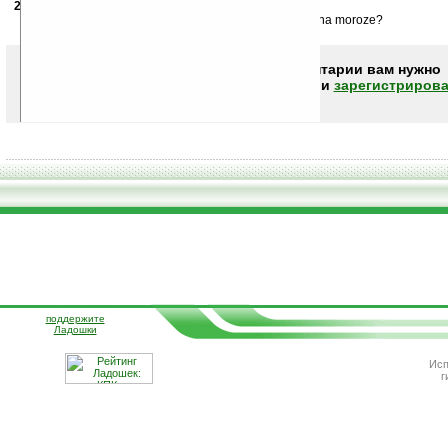
23.01.2012
- smitvesson9
09:54
da,eto budet kruto konechno no,kak oni povedut seba na moroze?
Чтобы писать комментарии вам нужно
авторизоваться (войти)
или
зарегистрирова
поддержите
Ладошки
Исп
г