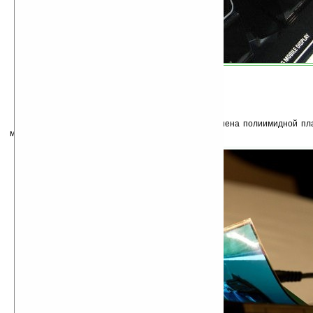
Стеклянная подложка в гибких панелях заменена полиимидной пла
можно сворачивать в цилиндр диаметром около 2 см.