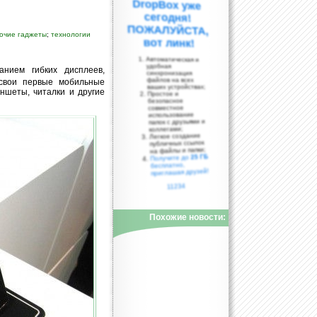
очие гаджеты
;
технологии
вот линк!
Автоматическая и
удобная
нием гибких дисплеев,
синхронизация
файлов на всех
 свои первые мобильные
ваших устройствах;
ншеты, читалки и другие
Простое и
безопасное
совместное
использование
папок с друзьями и
коллегами;
Легкое создание
публичных ссылок
на файлы и папки;
25 ГБ
Получите до
бесплатно,
приглашая друзей!
11234
Похожие новости: