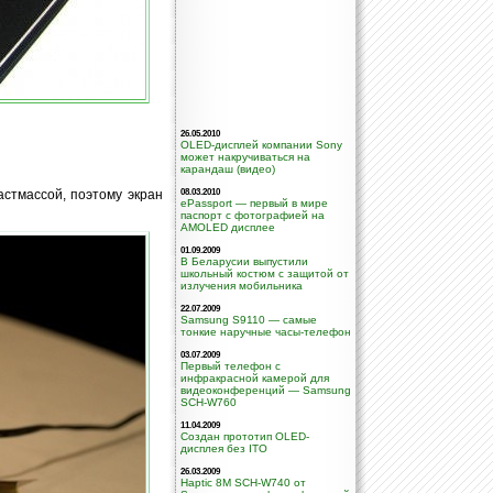
26.05.2010
OLED-дисплей компании Sony
может накручиваться на
карандаш (видео)
стмассой, поэтому экран
08.03.2010
ePassport — первый в мире
паспорт с фотографией на
AMOLED дисплее
01.09.2009
В Беларусии выпустили
школьный костюм с защитой от
излучения мобильника
22.07.2009
Samsung S9110 — самые
тонкие наручные часы-телефон
03.07.2009
Первый телефон с
инфракрасной камерой для
видеоконференций — Samsung
SCH-W760
11.04.2009
Создан прототип OLED-
дисплея без ITO
26.03.2009
Haptic 8M SCH-W740 от