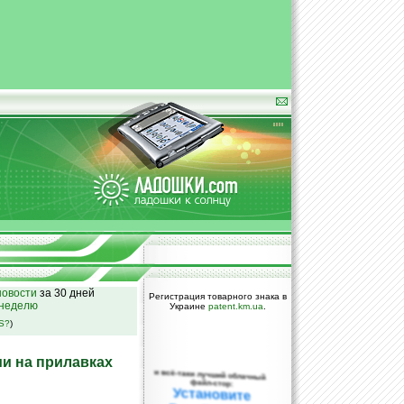
овости
за 30 дней
Регистрация товарного знака в
 неделю
Украине
patent.km.ua
.
SS?
)
и на прилавках
и всё-таки лучший облачный
файл-стор:
Установите
DropBox уже
сегодня!
ПОЖАЛУЙСТА,