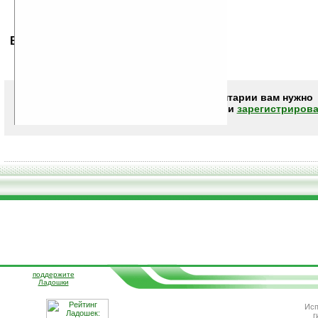
Ваше мнение будет первым.
Чтобы писать комментарии вам нужно
авторизоваться (войти)
или
зарегистрирова
поддержите
Ладошки
Исп
г