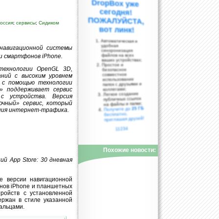
оссия
;
сервисы
;
Сидиком
вот линк!
Автоматическая и
удобная
 навигационной системы
синхронизация
файлов на всех
и смартфонов iPhone.
ваших устройствах;
Простое и
технологии OpenGL 3D,
безопасное
совместное
ний с высоким уровнем
использование
 с помощью технологии
папок с друзьями и
» поддерживает сервис
коллегами;
Легкое создание
с устройства. Версия
публичных ссылок
очный» сервис, который
на файлы и папки;
25 ГБ
Получите до
ения интернет-трафика.
бесплатно,
приглашая друзей!
11234
Похожие новости:
ий App Store: 30 дневная
е версии навигационной
нов iPhone и планшетных
ройств с установленной
ржан в стиле указанной
альцами.