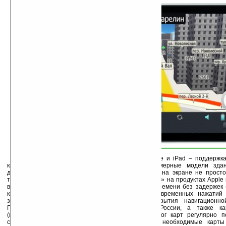
Особенность версии «Прогорода» для iPhone и iPad – поддержк
которая позволяет отображать на картах трехмерные модели зда
детализации. Таким образом, пользователь видит на экране не просто
трёхмерную схему местности. 3D-карты «Прогорода» на продуктах Apple
вращать с помощью жестов в режиме реального времени без задержек (
которая позволяет обрабатывать несколько одновременных нажатий 
зданиями доступны для всей территории покрытия навигационно
Пользователям «Прогорода» доступны карты России, а также к
(поддерживается стандарт OpenStreetMap). Каталог карт регулярно 
сервиса MapStore пользователь может выбрать необходимые карты