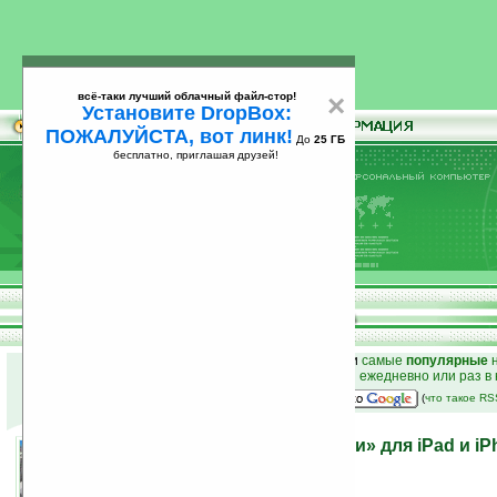
всё-таки лучший облачный файл-стор!
×
Установите DropBox:
ПОЖАЛУЙСТА, вот линк!
До
25 ГБ
бесплатно, приглашая друзей!
Установите
всё-таки лучший облачный файл-стор!
DropBox: ПОЖАЛУЙСТА, вот линк!
До
25
бесплатно, приглашая друзей!
ГБ
к началу раздела новостей
•
лучшие
новости
и
самые
популярные
н
простые
анонсы новостей
на email ежедневно или раз в
наш
на Google:
(
что такое R
3D-навигация с «пробками» для iPad и iP
09.11.2011 19:22
просмотров: сегодня 2, всего 7355
автор новости:
Роман Алексеев