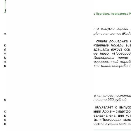
связанные темы:
Apple
;
iPhone
;
навигация
;
Прогород
;
программы
;
Р
К
омпания «Сидиком Навигация» объявляет о выпуске версии
«Прогород» для мобильных устройств компании Apple –планшетов iPad 
Особенностями новой версии «Прогорода» стала поддержка 
которая позволяет отображать на картах трехмерные модели зда
детализации; карты можно масштабировать и вращать вокруг оси
«мультитач» в режиме реального времени. Кроме того, «Прогород
MapStore, позволяющий скачивать карты из Интернета прямо 
«Прогорода» для продуктов Apple включает интегрированный «проб
является наиболее экономичным на российском рынке в плане потребл
«Прогород» для iPhone и iPad уже доступен в каталоге приложен
полнофункциональная демо-версия и полная версия по цене 950 рублей.
Российская компания «Сидиком Навигация» объявляет о выпуск
системы «Прогород» для мобильных устройств компании Apple – смартфо
компьютеров iPad. Новая версия «Прогорода» предназначена для уст
операционной системой iOS 4.1 и выше. Интерфейс «Прогорода» выде
программной платформы и оптимизирован для комфортного управления п