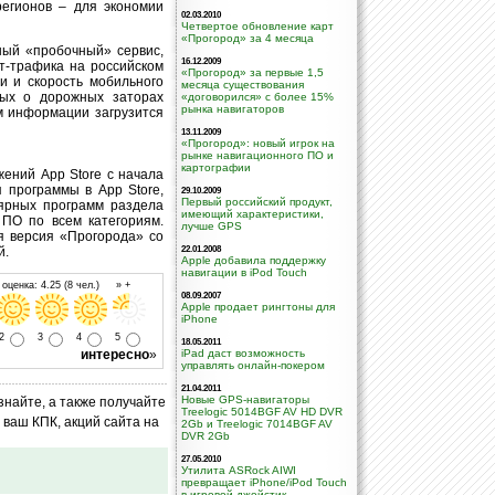
регионов – для экономии
02.03.2010
Четвертое обновление карт
«Прогород» за 4 месяца
ный «пробочный» сервис,
16.12.2009
т-трафика на российском
«Прогород» за первые 1,5
зи и скорость мобильного
месяца существования
ных о дорожных заторах
«договорился» с более 15%
рынка навигаторов
м информации загрузится
13.11.2009
«Прогород»: новый игрок на
рынке навигационного ПО и
картографии
жений App Store с начала
 программы в App Store,
29.10.2009
Первый российский продукт,
лярных программ раздела
имеющий характеристики,
 ПО по всем категориям.
лучше GPS
я версия «Прогорода» со
й.
22.01.2008
Apple добавила поддержку
навигации в iPod Touch
оценка: 4.25 (8 чел.) » +
08.09.2007
Apple продает рингтоны для
iPhone
2
3
4
5
18.05.2011
интересно
»
iPad даст возможность
управлять онлайн-покером
21.04.2011
Новые GPS-навигаторы
знайте, а также получайте
Treelogic 5014BGF AV HD DVR
ваш КПК, акций сайта на
2Gb и Treelogic 7014BGF AV
DVR 2Gb
27.05.2010
Утилита ASRock AIWI
превращает iPhone/iPod Touch
в игровой джойстик