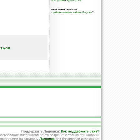
а вы знаете, что есть:
-
рейтинг-каталог сайтов
Ладошек
?
ться
Поддержите Ладошки
:
Как поддержать сайт?
ользование материалов сайта разрешено только при наличии
иперссылки на страницу
Ладошек
без блокировки индексации