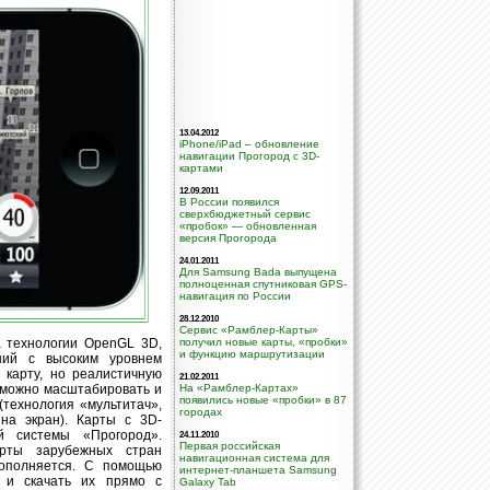
13.04.2012
iPhone/iPad – обновление
навигации Прогород с 3D-
картами
12.09.2011
В России появился
сверхбюджетный сервис
«пробок» — обновленная
версия Прогорода
24.01.2011
Для Samsung Bada выпущена
полноценная спутниковая GPS-
навигация по России
28.12.2010
Сервис «Рамблер-Карты»
а технологии OpenGL 3D,
получил новые карты, «пробки»
и функцию маршрутизации
ний с высоким уровнем
 карту, но реалистичную
21.02.2011
 можно масштабировать и
На «Рамблер-Картах»
появились новые «пробки» в 87
технология «мультитач»,
городах
на экран). Карты с 3D-
й системы «Прогород».
24.11.2010
Первая российская
арты зарубежных стран
навигационная система для
пополняется. С помощью
интернет-планшета Samsung
 и скачать их прямо с
Galaxy Tab