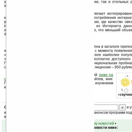
устройства. Возможна загрузка как карт всей России, так и отельных 
памяти.
Версия «Прогорода» для продуктов Apple включает интегрирован
который является наиболее экономичным в плане потребления интерне
рынке. В ряде случаев (например, в регионах России, где качество свя
Интернета нестабильны) количество загружаемых из Интернета дан
оказывает влияние на качество навигации: очевидно, что меньший объе
быстрее.
Версия «Прогорода» для iPhone и iPad доступна в каталоге прило
ноября 2011 года. За первую неделю, прошедшую с момента появления
«Прогороду» удалось занять первое место в рейтинге наиболее попу
«Навигация»; программа также попала в Топ-10 бесплатно доступного
Пользователям предлагается бесплатная полнофункциональная пробна
сроком действия в 30 дней. Стоимость коммерческой лицензии – 950 рубле
Оцените новость и оставьте свой комментарий
ниже на
- « 
странице
,
подпишитесь
на рассылку новостей, файлов, книг.
Поддержите Ладошки своей посещаемостью, изучением
коммерческой информации, ссылками.
1
«
скучно
Скоро
конкурс
с призами! Подпишитесь:
и у
ежедневный или еженедельный дайджест новостей, анонсов программ под 
ваш почтовый ящик.
•
вернуться к списку новостей
•
Обсуждение этой новости ниже: