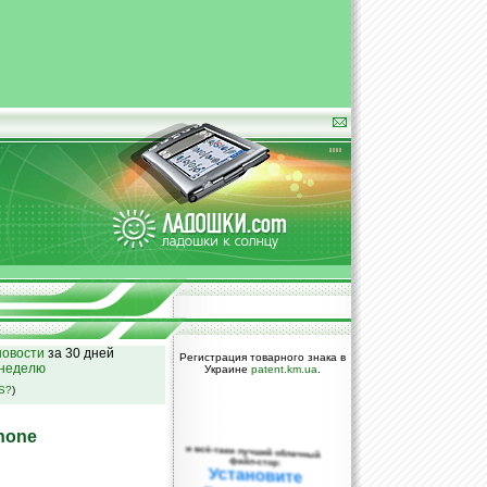
овости
за 30 дней
Регистрация товарного знака в
 неделю
Украине
patent.km.ua
.
SS?
)
hone
и всё-таки лучший облачный
файл-стор:
Установите
DropBox уже
сегодня!
ПОЖАЛУЙСТА,