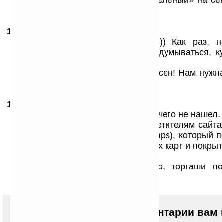
проект как раз поддержит пока «зеленый» на с
ГЛОНАСС, что продвинет его
17.11.2009
- a13lex
12:59
zigzag18 Да ну, глупости какие))) Как раз, 
метаться будут, и на развязках задумываться, к
раз, меньше аварий!
anthony v Абсолютно с вами согласен! Нам нужн
Хватит от пиндосов зависеть!
17.11.2009
- podarok66
19:31
Странно, на странице с картами ничего не нашел.
это вот эта страница ««Также посетителям сайт
web-GIS (http://www.pro-gorod.ru/maps), который 
качество созданных навигационных карт и покры
территории России.«»
Рановато зашел или как обычно, торгаши п
разработчиков?
Чтобы писать комментарии вам