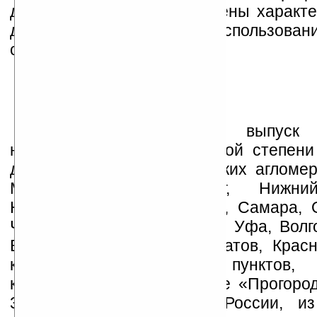
движения. В основу положены характ
для России сценарии использовани
спутниковой навигации.
2. Разработка и выпуск а
навигационных карт высокой степени
для 17 крупнейших городских агломер
Москва, Санкт-Петербург, Нижни
Новосибирск, Екатеринбург, Самара, 
Челябинск, Ростов-на-Дону, Уфа, Волг
Воронеж, Красноярск, Саратов, Крас
количество населенных пунктов,
картографическое покрытие «Прогоро
33 000 в 50 регионах России, и