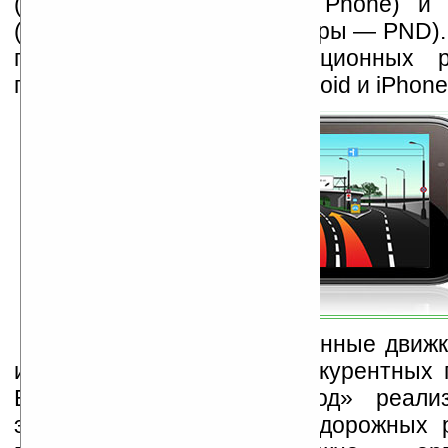
(коммуникаторы Windows Phone) и
(классические автонавигаторы — PND)
планах – выпуск навигационных 
платформ J2ME (Java), Android и iPhone
Программные навигационные движк
имеют ряд уникальных конкурентных 
В частности, в «Прогород» реали
эмуляции перекрестков и дорожных р