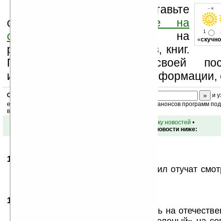
Оцените новость и оставьте
- « о
свой комментарий
ниже на
1
странице
,
подпишитесь
на
«
скучно
рассылку новостей, файлов, книг.
Поддержите Ладошки своей посе
изучением коммерческой информации, 
Скоро
конкурс
с призами! Подпишитесь:
и у
ежедневный или еженедельный дайджест новостей, анонсов программ под 
ваш почтовый ящик.
•
вернуться к списку новостей
•
Обсуждение этой новости ниже:
17.11.2009
- zigzag18
12:09
Скоро эти навигаторы совсем водил отучат смот
кол-во ДТП увеличится в разы.
17.11.2009
- anthony v
12:11
Правильно, давно пора переходить на отечестве