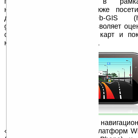
платформ, созданные в рамк
навигационные карты. Также посет
доступен сервис web-GIS (http
gorod.ru/maps), который позволяет оце
созданных навигационных карт и по
картами территории России.
На данный момент навигацио
«Прогород» доступен для платформ Wi