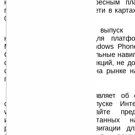
населенные пункты с адресным пл
протяженность дорожной сети в карта
000 км.
3. Разработка и выпуск п
навигационных пакетов для платф
Mobile (коммуникаторы Windows Phon
CE (классические автомобильные нави
с набором уникальных функций, не до
одной из представленных на рынке н
программ.
Сегодня компания объявляет об
старте проекта и о запуске Интер
www.pro-gorod.ru. На сайте пре
информация о разработанных на
решениях: программы навигации дл