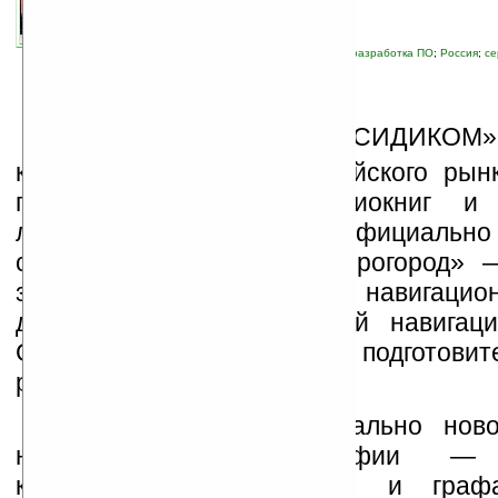
связанные темы:
навигация
;
программы
;
разработка ПО
;
Россия
;
се
Г
руппа компаний «СИДИКОМ
крупнейших игроков российского рынк
права (около 50% аудиокниг и
лицензионного караоке), официально
старте нового проекта «Прогород» 
законченного программного навигацио
для устройств спутниковой навига
GPS. Результатом годового подготовит
реализации проекта стало:
1. Создание принципиально нов
навигационной картографии — 
картографической основы и граф