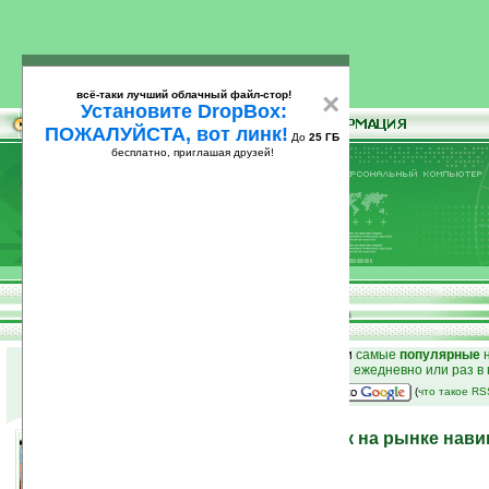
всё-таки лучший облачный файл-стор!
×
Установите DropBox:
ПОЖАЛУЙСТА, вот линк!
До
25 ГБ
бесплатно, приглашая друзей!
Установите
всё-таки лучший облачный файл-стор!
DropBox: ПОЖАЛУЙСТА, вот линк!
До
25
бесплатно, приглашая друзей!
ГБ
к началу раздела новостей
•
лучшие
новости
и
самые
популярные
н
простые
анонсы новостей
на email ежедневно или раз в
наш
на Google:
(
что такое R
«Прогород»: новый игрок на рынке нави
картографии
13.11.2009 16:38
просмотров: сегодня 1, всего 4784