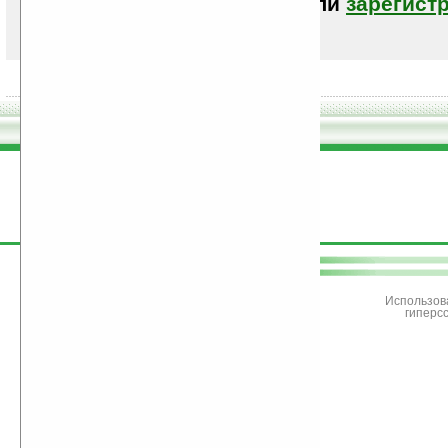
авторизоваться (войти)
или
зарегист
поддержите
Ладошки
Использов
гиперс