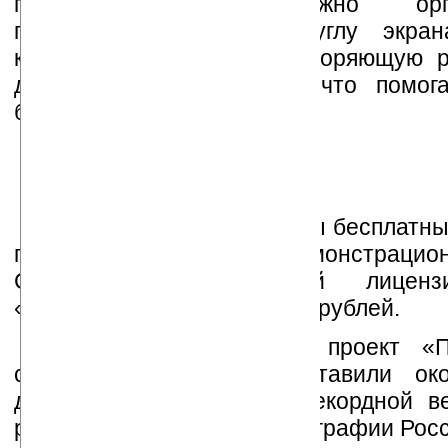
приближении к сложно орган
пересечениям дорог в углу экран
картинка, схематично повторяющую 
данного участка дороги, что помог
быстрее сориентироваться.
Пользователям доступны бесплатны
полнофункциональные демонстрацио
Стоимость коммерческой лиценз
«Прогород» составляет 950 рублей.
Общие инвестиции в проект «П
сентябрь 2009 года составили ок
долларов, что является рекордной в
рынка навигационной картографии Росс