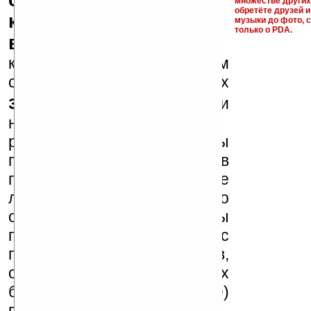
серийные номера,
множестве други
обретёте друзей и
ключи и ссылки на
музыки до фото, с
только о PDA.
варезные сайты
к публикации на нашем
сайте в комментариях
запрещены
, как и
несанкционированная
реклама (спам). Мы
поддерживаем авторов
программ и развитие
легального программного
обеспечения. Также мы
призываем Вас
поддерживать авторов,
особенно создающих
бесплатные (freeware)
программы.