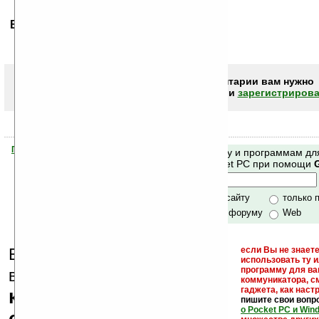
Ваше мнение будет первым.
Чтобы писать комментарии вам нужно
авторизоваться (войти)
или
зарегистрирова
Помогите Ладошкам стать лучше
Поиск по сайту и программам дл
своей поддержкой.
Mobile и Pocket PC при помощи
Хочешь футболку?
только по сайту
только 
по сайту и форуму
Web
Еще раз обращаем
если Вы не знаете
использовать ту 
кейгены,
программу для ва
внимание, что
коммуникатора, с
гаджета, как настр
кряки - лекарства,
пишите свои вопр
о Pocket PC и Win