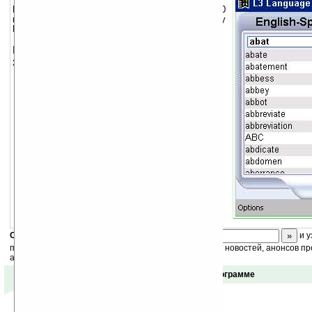
Издание LLLS French-Italian содержит 14260
наиболее полезных слов и условий, систему
Flash Card и языковое руководство.
LLLS обеспечивает следующие
характеристики:
двунаправленный перевод
десятки тысяч условий
быстрый поиск
встроенная система Flash Card для
легкого изучения
краткое языковое руководство
произношения
краткое языковое руководство
введения
Скоро
конкурс
с призами! Подпишитесь:
и у
получайте ежедневный или еженедельный дайджест новостей, анонсов пр
акций сайта на ваш почтовый ящик.
Отзывы о программе