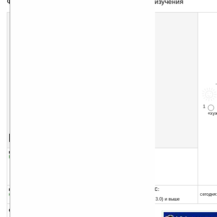
Французско-итальянская система перевода и изучения
1
«х
Скачать программу:
размер:
624 Кб
скачать
программу
группы программы:
добавлена:
06.06.2004
Наука
:
Словари и переводчики
обновлена:
07.06.2004
автор программы:
L3Solutions, LLC
www.l3solutions.com
support@l3solutions.com
программа:
совместима с Pocket PC:
коммерческая
любой процессор
сегодня:
Pocket PC (Windows CE 3.0) и выше
описание: