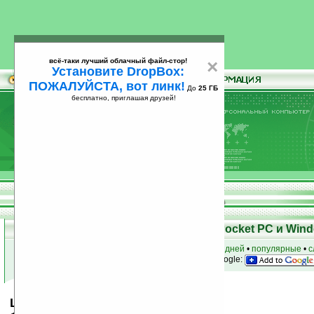
всё-таки лучший облачный файл-стор!
×
Установите DropBox:
ПОЖАЛУЙСТА, вот линк!
До
25 ГБ
бесплатно, приглашая друзей!
Установите
всё-таки лучший облачный файл-стор!
DropBox: ПОЖАЛУЙСТА, вот линк!
До
25
бесплатно, приглашая друзей!
ГБ
Скачать программы для КПК Pocket PC и Wind
к началу раздела
•
за сегодня
•
за 3 дня
•
за 7 дней
•
популярные
•
с
анонсы программ на email
• наш
на Google:
LLLS French-Italian for PPC v6.0