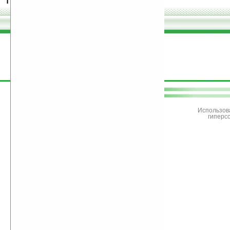
поддержите
Ладошки
Использов
гиперс