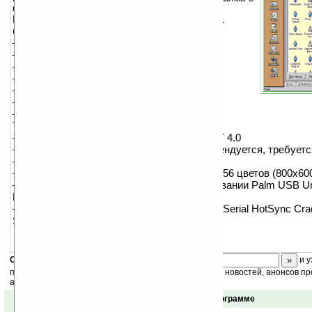
компьютером.
Palm inc. гарантирует, что PalmDesktop v.4.1
будет синхронизироваться с:
— PalmPilot handhelds,
— Palm m100 series,
— Palm III series,
— Palm V series,
— Palm VII series,
— Palm m500 series,
— Palm i700 series.
Требования к системе:
— OS: SWindows XP or 95/98/2000/ME or NT 4.0
— RAM: 8 MB RAM minimum (64 MB рекомендуется, требуетс
— 50 MB свободного места на HDD
— поддержка видео разрешения 640x480, 256 цветов (800x60
— Один доступный USB port, при использовании Palm USB Uni
PalmConnect USB Kit
— Один COM port если используется Palm Serial HotSync Cra
Serial Kit
Скоро
конкурс
с призами! Подпишитесь:
и у
получайте ежедневный или еженедельный дайджест новостей, анонсов пр
акций сайта на ваш почтовый ящик.
Отзывы о программе