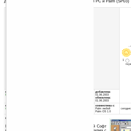
драйвера для palm и основной софт для связи PC и Palm (SP03)
-
1
«х
Скачать программу:
размер:
15058 Кб
скачать
PalmDesktop_v.4.1SE_eng.exe
группы программы:
автор программы:
добавлена:
Разное
:
Программы для PC
Palm, Inc.
01.06.2003
www.palmos.com
обновлена:
support@palmos.com
01.06.2003
программа:
совместима с:
бесплатная
Palm любой
сегодня:
Palm OS 1.0
описание:
Ноывя версия — Second Edition. (SP03) Базовый Софт
на PC от Palm inc для синхронизации Вашего Палма с