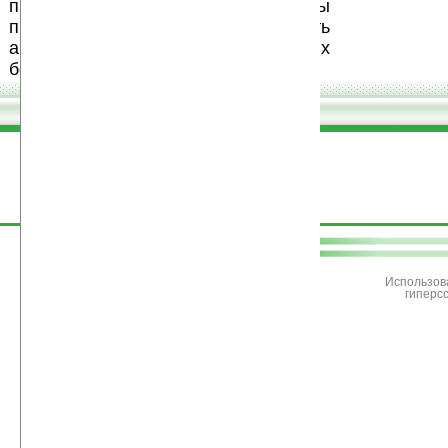
программного обеспечения. Также мы
призываем Вас поддерживать
авторов, особенно создающих
бесплатные (freeware) программы.
поддержите
Ладошки
Использов
гиперс