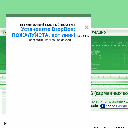
всё-таки лучший облачный файл-стор!
×
Установите DropBox:
ПОЖАЛУЙСТА, вот линк!
До
25 ГБ
бесплатно, приглашая друзей!
Установите
всё-таки лучший облачный файл-стор!
DropBox: ПОЖАЛУЙСТА, вот линк!
До
25
бесплатно, приглашая друзей!
ГБ
Скачать программы для Palm OS (карманных к
к началу раздела
•
за сегодня
•
за 3 дня
•
за 7 дней
•
популярные
•
с
анонсы программ на email
• наш
на Google:
Palm Desktop v.4.1SE eng