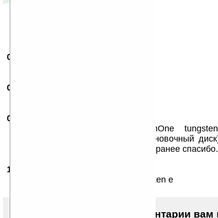
04.09.2004
- den
00:09
удобно !
01.06.2005
-
Rai
19:49
Trry
07.10.2007
-
denys
15:53
помогите пожолуста мой palmOne tungst
подключаться к пк (потерял устоновочный диск
мне скачать чтобы подключился.заранее спасибо.
11.11.2007
- Anakin Skywalker
16:45
у меня тоже самое но у меня tungsten e
Чтобы писать комментарии вам