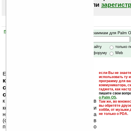
авторизоваться (войти)
или
зарегист
Помогите Ладошкам стать лучше
Поиск по программам для Palm 
своей поддержкой.
Хочешь футболку?
только по сайту
только 
по сайту и форуму
Web
Еще раз обращаем внимание, что
если Вы не знаете
использовать ту 
кейгены, кряки - лекарства,
программу для ва
коммуникатора, с
серийные номера, ключи и
гаджета, как настр
ссылки на варезные сайты
пишите свои вопр
о Palm OS
.
к публикации на нашем сайте в
Там же, во множе
вы обретёте друз
запрещены
комментариях
, как и
хобби, от музыки 
несанкционированная реклама
не только о PDA.
(спам). Мы поддерживаем авторов
программ и развитие легального