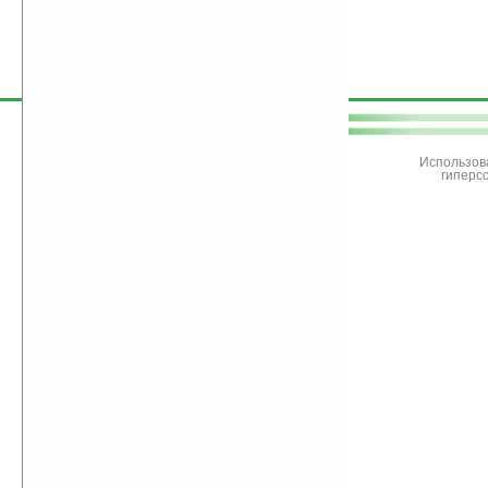
поддержите
Ладошки
Использов
гиперс