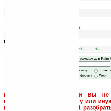
12
MiniLog Beta
Журнал радиолюбителя
13
MidiEdit v0.2
Создание собственных мелодий
>
14
CMM v1.3
Модель развития функциональных возможностей.
15
Free Palm Design v1.2
Программа для зарисовок или записок от руки
навигация:
1..
16..
31..
46..
61..
Помогите Ладошкам стать лучше
Поиск по программам для Palm
своей поддержкой.
Хочешь футболку?
только по сайту
только
по сайту и форуму
Web
не забывайте, что если Вы не 
использовать или найти ту или ину
как ее настроить и с ней разобрат