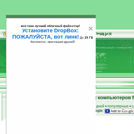
всё-таки лучший облачный файл-стор!
×
Установите DropBox:
ПОЖАЛУЙСТА, вот линк!
До
25 ГБ
бесплатно, приглашая друзей!
Установите
всё-таки лучший облачный файл-стор!
DropBox: ПОЖАЛУЙСТА, вот линк!
До
25
бесплатно, приглашая друзей!
ГБ
Программы для карманных компьютеров 
к началу раздела
•
за сегодня
•
за 3 дня
•
за 7 дней
•
популярные
•
с
анонсы программ на email
• наш
на Google:
Условия поиска:
Найдено
Группа: Разное
719