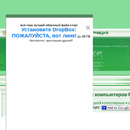
всё-таки лучший облачный файл-стор!
×
Установите DropBox:
ПОЖАЛУЙСТА, вот линк!
До
25 ГБ
бесплатно, приглашая друзей!
Установите
всё-таки лучший облачный файл-стор!
DropBox: ПОЖАЛУЙСТА, вот линк!
До
25
бесплатно, приглашая друзей!
ГБ
Программы для карманных компьютеров 
к началу раздела
•
за сегодня
•
за 3 дня
•
за 7 дней
•
популярные
•
с
анонсы программ на email
• наш
на Google:
Условия поиска:
Найдено
Группа: Офис
666