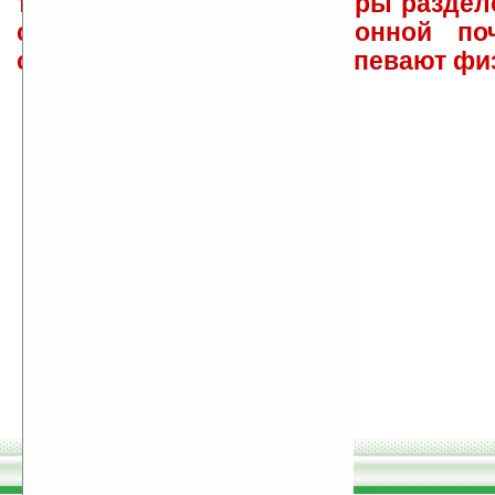
такого характера менеджеры раздел
сайта лично по электронной поч
советов давать всем не успевают фи