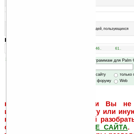
Контроль грудного кормления
>
14
Mimee v2.0
Конвертор географических координат
15
DebateTimer v1.3
Таймер переговоров. Написан специально для судей, пользующихся
форматом обсуждения Линкольна-Дугласа
навигация:
1..
16..
31..
46..
61..
Помогите Ладошкам стать лучше
Поиск по программам для Palm
своей поддержкой.
Хочешь футболку?
только по сайту
только
по сайту и форуму
Web
не забывайте, что если Вы не 
использовать или найти ту или ину
как ее настроить и с ней разобрат
свои вопросы в
ФОРУМЕ САЙТА
.