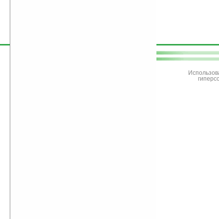
поддержите
Ладошки
Использов
гиперс