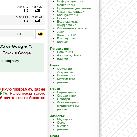
Информационные
менеджеры
0/2/1802
507 кб
Программы для чтения
3.5
Часы и календари
Калькуляторы
0/2/1979
732 кб
Покупки
3.2
Безопасность и
шифрование
Системные утилиты
Хаки
61..
Замены ПЗУ
Расширения
разное
 OS от
Google™
:
Путешествия
Навигация
Аэропорт, Вокзал
разное
 по форуму
Наука
Обучение
Астрономия
Инжиниринг
Математика
разное
и иную программу, как ее
Языки
Переводчики
ЙТА
. На вопросы такого
Справочники
й почте ответов/советов
Словари
Локализация и
русификаторы
разное
Здоровье
Медицина
Семья
Фитнес
разное
Спорт