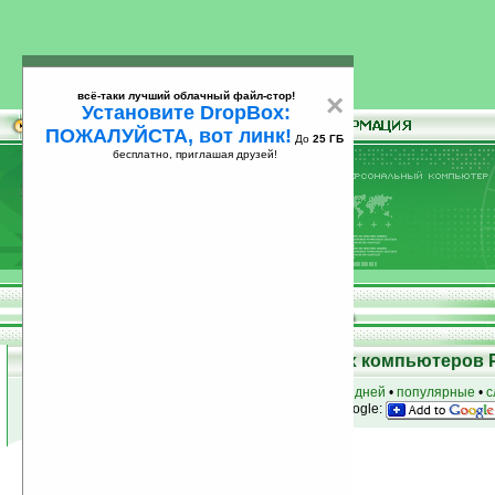
всё-таки лучший облачный файл-стор!
×
Установите DropBox:
ПОЖАЛУЙСТА, вот линк!
До
25 ГБ
бесплатно, приглашая друзей!
Установите
всё-таки лучший облачный файл-стор!
DropBox: ПОЖАЛУЙСТА, вот линк!
До
25
бесплатно, приглашая друзей!
ГБ
Программы для карманных компьютеров 
к началу раздела
•
за сегодня
•
за 3 дня
•
за 7 дней
•
популярные
•
с
анонсы программ на email
• наш
на Google:
Условия поиска:
Найдено
Группа: Игры / Спортивные
74