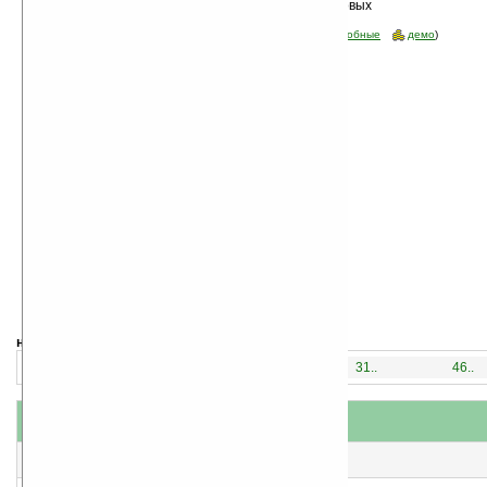
Сортировка по дате, начиная с новых
программы
Стоимость:
все
(отфильтровать:
бесплатные
пробные
демо
)
навигация:
1..
16..
31..
46..
название
#
короткое описание
1
Penalty Kick! v1.3
Пенальти