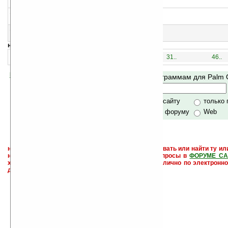
>
14
Par 72 Golf for Palm v2.01
3D-симулятор гольфа
15
Bike or Die! v1.6
Велотриал для PalmOS
навигация:
1..
16..
31..
46..
Помогите Ладошкам стать лучше
Поиск по программам для Palm
своей поддержкой.
Хочешь футболку?
только по сайту
только
по сайту и форуму
Web
не забывайте, что если Вы не знаете как использовать или найти ту ил
настроить и с ней разобраться - пишите свои вопросы в
ФОРУМЕ СА
характера менеджеры разделов или автор сайта лично по электронно
давать всем не успевают физически.