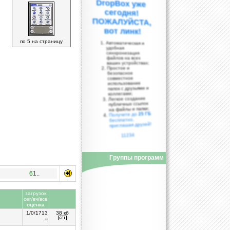
вот линк!
по 5 на страницу
Автоматическая и
удобная
синхронизация
файлов на всех
ваших устройствах;
Простое и
безопасное
совместное
использование
папок с друзьями и
коллегами;
Легкое создание
публичных ссылок
на файлы и папки;
25 ГБ
Получите до
бесплатно,
приглашая друзей!
11234
Группы программ
61..
загрузок
сег/вч/все
оценка
1/0/1713
38 кб
--