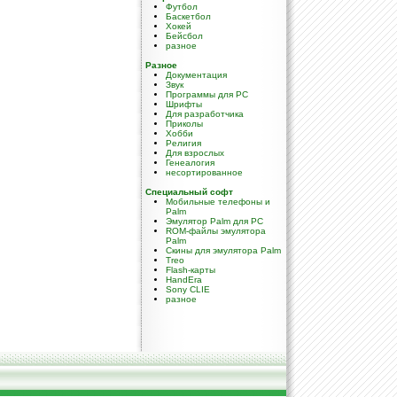
Футбол
Баскетбол
Хокей
Бейсбол
разное
Разное
Документация
Звук
Программы для PC
Шрифты
Для разработчика
Приколы
Хобби
Религия
Для взрослых
Генеалогия
несортированное
Специальный софт
Мобильные телефоны и
Palm
Эмулятор Palm для PC
ROM-файлы эмулятора
Palm
Скины для эмулятора Palm
Treo
Flash-карты
HandEra
Sony CLIE
разное