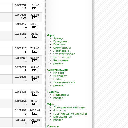
0/0/1752
134 кб
1.2
0/0/2635
321 кб
2.25
0/0/1419
41 кб
--
0/2/3581
51 кб
Игры
3
Аркада
Бродилки
Ролевые
Симуляторы
0/0/2215
713 кб
Логические
3
Стратегические
Спортивные
0/0/1560
641 кб
Карточные
--
разное
0/2/1629
367 кб
Коммуникации
3
ИК-порт
Интернет
0/1/1536
458 кб
E-Mail
--
Локальные сети
разное
0/0/1438
300 кб
Графика
--
Редакторы
разное
1/0/1454
86 кб
5
Офис
Электронные таблицы
0/1/1807
2465 кб
Финансы
5
Планирование времени
Базы Данных
0/0/2439
2249 кб
разное
3
Утилиты