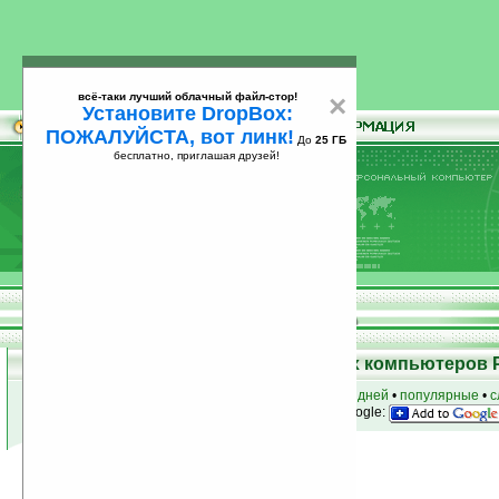
всё-таки лучший облачный файл-стор!
×
Установите DropBox:
ПОЖАЛУЙСТА, вот линк!
До
25 ГБ
бесплатно, приглашая друзей!
Установите
всё-таки лучший облачный файл-стор!
DropBox: ПОЖАЛУЙСТА, вот линк!
До
25
бесплатно, приглашая друзей!
ГБ
Программы для карманных компьютеров 
к началу раздела
•
за сегодня
•
за 3 дня
•
за 7 дней
•
популярные
•
с
анонсы программ на email
• наш
на Google:
Условия поиска:
Найдено
Группа: Наука / Математика
25