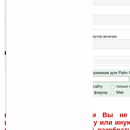
Обучаем детей математике
12
Herberts Math Time v3.3
Увлекательная математика
13
Coordinates converter v1.00
Конвертер координат
>
14
Science Manual v2.01
Константы, химические элементы + мощный конвертер величин
15
VAPcalc v1.3
Геометрический калькулятор
навигация:
1..
Помогите Ладошкам стать лучше
Поиск по программам для Palm
своей поддержкой.
Хочешь футболку?
только по сайту
только
по сайту и форуму
Web
не забывайте, что если Вы не 
использовать или найти ту или ину