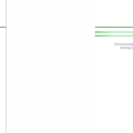
поддержите
Ладошки
Использов
гиперс