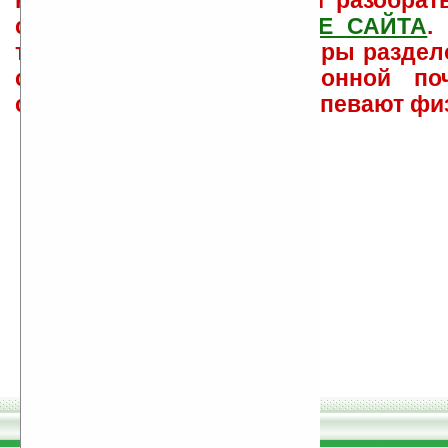
как ее настроить и с ней разобрат
свои вопросы в
ФОРУМЕ САЙТА
.
такого характера менеджеры раздел
сайта лично по электронной поч
советов давать всем не успевают фи