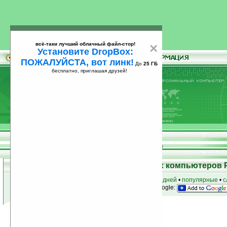
всё-таки лучший облачный файл-стор!
×
Установите DropBox:
ПОЖАЛУЙСТА, вот линк!
До
25 ГБ
бесплатно, приглашая друзей!
Установите
всё-таки лучший облачный файл-стор!
DropBox: ПОЖАЛУЙСТА, вот линк!
До
25
бесплатно, приглашая друзей!
ГБ
Программы для карманных компьютеров 
к началу раздела
•
за сегодня
•
за 3 дня
•
за 7 дней
•
популярные
•
с
анонсы программ на email
• наш
на Google:
Условия поиска:
Найдено
Группа: Игры / Стратегические
186