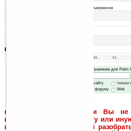
12
Brian's Brain v1.0.7
Клеточный автомат изобретенный Брайаном Сильверманом
13
ExeDecision v1.0.5
Бизнес игра
>
14
Frobnitz v1.02
Z-Machine интерпретатор для Палма
15
Azeroth Wars v2.2
Стратегическая игра
навигация:
1..
16..
31..
46..
61..
Помогите Ладошкам стать лучше
Поиск по программам для Palm
своей поддержкой.
Хочешь футболку?
только по сайту
только
по сайту и форуму
Web
не забывайте, что если Вы не 
использовать или найти ту или ину
как ее настроить и с ней разобрат