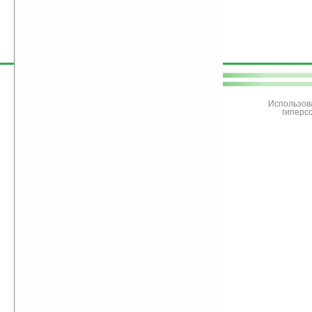
поддержите
Ладошки
Использов
гиперс