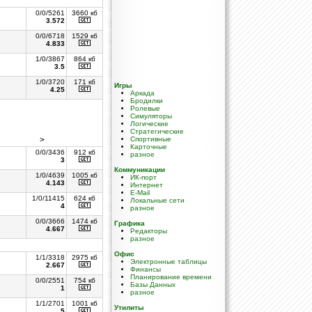
0/0/5261
3660 кб
3.572
0/0/6718
1529 кб
4.833
1/0/3867
864 кб
3.5
1/0/3720
171 кб
Игры
4.25
Аркада
Бродилки
Ролевые
Симуляторы
Логические
Стратегические
>
Спортивные
Карточные
0/0/3436
912 кб
разное
3
Коммуникации
1/0/4639
1005 кб
ИК-порт
4.143
Интернет
E-Mail
1/0/11415
624 кб
Локальные сети
4
разное
0/0/3666
1474 кб
Графика
4.667
Редакторы
разное
Офис
1/1/3318
2975 кб
Электронные таблицы
2.667
Финансы
Планирование времени
0/0/2551
754 кб
Базы Данных
1
разное
1/1/2701
1001 кб
Утилиты
5