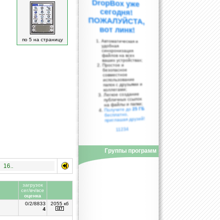
вот линк!
по 5 на страницу
Автоматическая и
удобная
синхронизация
файлов на всех
ваших устройствах;
Простое и
безопасное
совместное
использование
папок с друзьями и
коллегами;
Легкое создание
публичных ссылок
на файлы и папки;
25 ГБ
Получите до
бесплатно,
приглашая друзей!
11234
Группы программ
16..
загрузок
сег/вч/все
оценка
0/2/8833
2055 кб
4