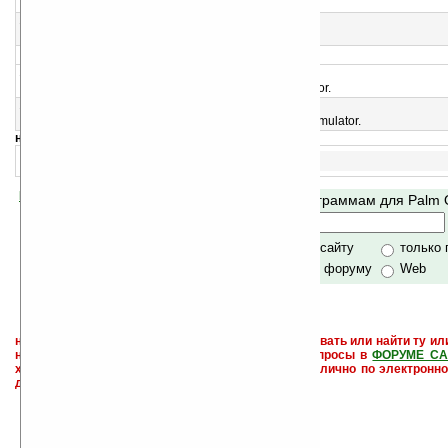
ROM — TRGPro PalmOS 3.5 для PalmOS Emulator.
13
ROM Palm III PalmOS 3.0
ROM — Palm III PalmOS 3.0 для PalmOS Emulator.
>
14
ROM Palm Pilot PalmOS 2.0
ROM — Palm Pilot PalmOS 2.0 для PalmOS Emulator.
15
ROM Palm V PalmOS 4.0 (EFIGS)
ROM — Palm V PalmOS 4.0 (EFIGS) для PalmOS Emulator.
навигация:
1..
Помогите Ладошкам стать лучше
Поиск по программам для Palm
своей поддержкой.
Хочешь футболку?
только по сайту
только
по сайту и форуму
Web
не забывайте, что если Вы не знаете как использовать или найти ту ил
настроить и с ней разобраться - пишите свои вопросы в
ФОРУМЕ СА
характера менеджеры разделов или автор сайта лично по электронно
давать всем не успевают физически.