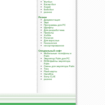
Футбол
Баскетбол
Хокей
Бейсбол
разное
Разное
Документация
Звук
Программы для PC
Шрифты
Для разработчика
Приколы
Хобби
Религия
Для взрослых
Генеалогия
несортированное
Специальный софт
Мобильные телефоны и
Palm
Эмулятор Palm для PC
ROM-файлы эмулятора
Palm
Скины для эмулятора Palm
Treo
Flash-карты
HandEra
Sony CLIE
разное