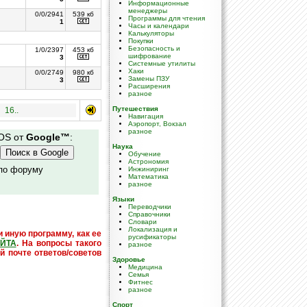
Информационные
менеджеры
0/0/2941
539 кб
Программы для чтения
1
Часы и календари
Калькуляторы
Покупки
Безопасность и
1/0/2397
453 кб
шифрование
3
Системные утилиты
Хаки
0/0/2749
980 кб
Замены ПЗУ
3
Расширения
разное
Путешествия
16..
Навигация
Аэропорт, Вокзал
разное
 OS от
Google™
:
Наука
Обучение
Астрономия
 по форуму
Инжиниринг
Математика
разное
Языки
Переводчики
Справочники
Словари
Локализация и
и иную программу, как ее
русификаторы
ЙТА
. На вопросы такого
разное
й почте ответов/советов
Здоровье
Медицина
Семья
Фитнес
разное
Спорт