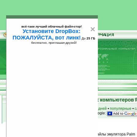
всё-таки лучший облачный файл-стор!
×
Установите DropBox:
ПОЖАЛУЙСТА, вот линк!
До
25 ГБ
бесплатно, приглашая друзей!
Установите
всё-таки лучший облачный файл-стор!
DropBox: ПОЖАЛУЙСТА, вот линк!
До
25
бесплатно, приглашая друзей!
ГБ
Программы для карманных компьютеров 
к началу раздела
•
за сегодня
•
за 3 дня
•
за 7 дней
•
популярные
•
с
анонсы программ на email
• наш
на Google:
Условия поиска:
Найдено
Группа: Специальный софт / ROM-файлы эмулятора Palm
29