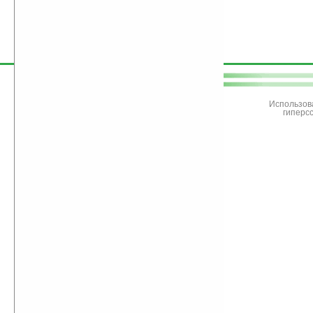
поддержите
Ладошки
Использов
гиперс