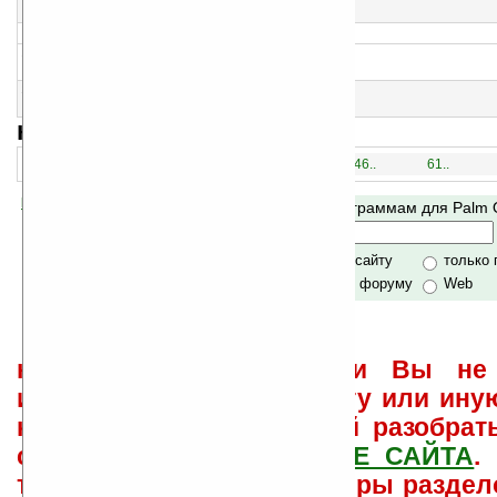
Счастливая четверка.
>
14
Rays v1.31
Оборона космического корабля
15
pGame v1.0
Понг
навигация:
1..
16..
31..
46..
61..
Помогите Ладошкам стать лучше
Поиск по программам для Palm
своей поддержкой.
Хочешь футболку?
только по сайту
только
по сайту и форуму
Web
не забывайте, что если Вы не 
использовать или найти ту или ину
как ее настроить и с ней разобрат
свои вопросы в
ФОРУМЕ САЙТА
.
такого характера менеджеры раздел