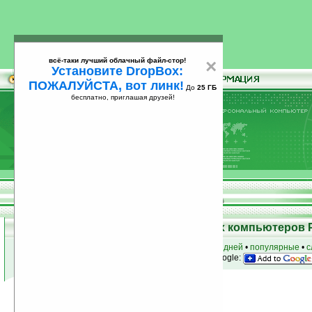
всё-таки лучший облачный файл-стор!
×
Установите DropBox:
ПОЖАЛУЙСТА, вот линк!
До
25 ГБ
бесплатно, приглашая друзей!
Установите
всё-таки лучший облачный файл-стор!
DropBox: ПОЖАЛУЙСТА, вот линк!
До
25
бесплатно, приглашая друзей!
ГБ
Программы для карманных компьютеров 
к началу раздела
•
за сегодня
•
за 3 дня
•
за 7 дней
•
популярные
•
с
анонсы программ на email
• наш
на Google:
Условия поиска:
Найдено
Группа: Игры
1527