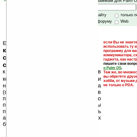
Поиск по программам для Palm 
своей поддержкой.
Хочешь футболку?
только по сайту
только 
по сайту и форуму
Web
Еще раз обращаем внимание, что
если Вы не знаете
использовать ту 
кейгены, кряки - лекарства,
программу для ва
коммуникатора, с
серийные номера, ключи и
гаджета, как настр
ссылки на варезные сайты
пишите свои вопр
о Palm OS
.
к публикации на нашем сайте в
Там же, во множе
вы обретёте друз
запрещены
комментариях
, как и
хобби, от музыки 
несанкционированная реклама
не только о PDA.
(спам). Мы поддерживаем авторов
программ и развитие легального
программного обеспечения. Также мы
призываем Вас поддерживать
авторов, особенно создающих
бесплатные (freeware) программы.