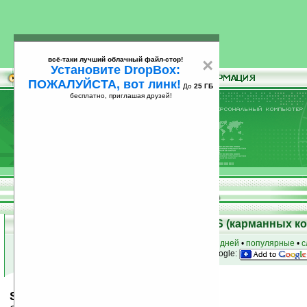
всё-таки лучший облачный файл-стор!
×
Установите DropBox:
ПОЖАЛУЙСТА, вот линк!
До
25 ГБ
бесплатно, приглашая друзей!
Установите
всё-таки лучший облачный файл-стор!
DropBox: ПОЖАЛУЙСТА, вот линк!
До
25
бесплатно, приглашая друзей!
ГБ
Скачать программы для Palm OS (карманных к
к началу раздела
•
за сегодня
•
за 3 дня
•
за 7 дней
•
популярные
•
с
анонсы программ на email
• наш
на Google:
SpellBook v1.04