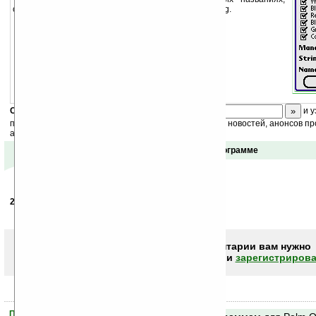
стоимости, содержании) для игры Magic the Gathering.
Скоро
конкурс
с призами! Подпишитесь:
и у
получайте ежедневный или еженедельный дайджест новостей, анонсов пр
акций сайта на ваш почтовый ящик.
Отзывы о программе
26.09.2004
- Павел
12:25
Еще не видел, но уже спасибо за заботу ...
Чтобы писать комментарии вам нужно
авторизоваться (войти)
или
зарегистрирова
Помогите Ладошкам стать лучше