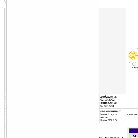
Список карт для MTG
-
1
«х
Скачать программу:
размер:
277 Кб
скачать
SpellBook_v1.04.zip
группы программы:
автор программы:
добавлена:
Офис
:
Базы Данных
Roman Negrey
02.10.2002
Игры
:
разное
nre@yandex.ru
обновлена:
Игры
:
Карточные
07.09.2011
программа:
совместима с:
шареварная
Palm IIIe,x и
сегодня:
выше
Palm OS 3.5
описание:
Программа содержит данные о картах (их названиях,