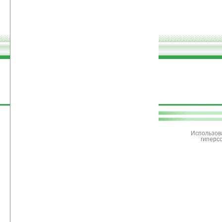
поддержите
Ладошки
Использов
гиперс