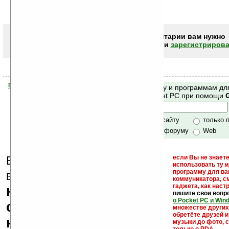
Чтобы писать комментарии вам нужно
авторизоваться (войти)
или
зарегистрирова
Помогите Ладошкам стать лучше
Поиск по сайту и программам дл
своей поддержкой.
Mobile и Pocket PC при помощи
Хочешь футболку?
только по сайту
только 
по сайту и форуму
Web
Еще раз обращаем
если Вы не знаете
использовать ту 
кейгены,
программу для ва
внимание, что
коммуникатора, с
гаджета, как настр
кряки - лекарства,
пишите свои вопр
о Pocket PC и Win
серийные номера,
множестве други
обретёте друзей и
ключи и ссылки на
музыки до фото, с