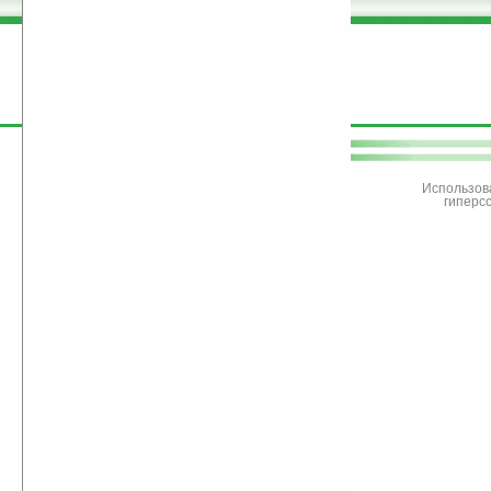
поддержите
Ладошки
Использов
гиперс