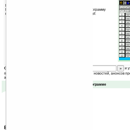
Программа создает презентации в стиле слайд-шоу.
Поддерживает форматы BMP, 2bp, jpg, GIF. Также программу
можно использовать для создания анимированных gif.
Скоро
конкурс
с призами! Подпишитесь:
и у
получайте ежедневный или еженедельный дайджест новостей, анонсов пр
акций сайта на ваш почтовый ящик.
Отзывы о программе
Ваше мнение будет первым.