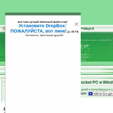
всё-таки лучший облачный файл-стор!
×
Установите DropBox:
ПОЖАЛУЙСТА, вот линк!
До
25 ГБ
бесплатно, приглашая друзей!
Установите
всё-таки лучший облачный файл-стор!
DropBox: ПОЖАЛУЙСТА, вот линк!
До
25
бесплатно, приглашая друзей!
ГБ
Скачать программы для КПК Pocket PC и Wind
к началу раздела
•
за сегодня
•
за 3 дня
•
за 7 дней
•
популярные
•
с
анонсы программ на email
• наш
на Google:
Cosmos Animator Lt