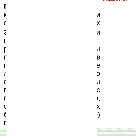
только о PDA.
варезные сайты
к публикации на нашем
сайте в комментариях
запрещены
, как и
несанкционированная
реклама (спам). Мы
поддерживаем авторов
программ и развитие
легального программного
обеспечения. Также мы
призываем Вас
поддерживать авторов,
особенно создающих
бесплатные (freeware)
программы.