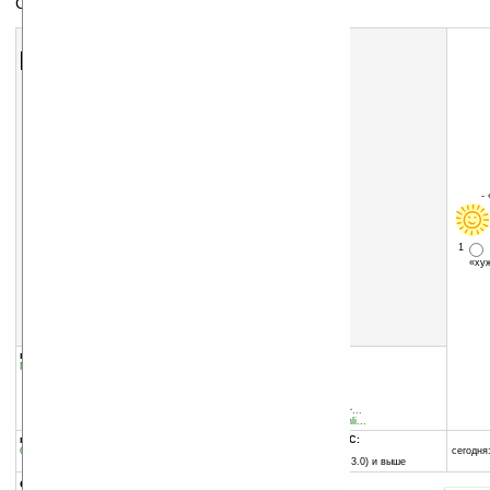
Создание презентаций в стиле слайд-шоу
Скачать программу:
размер:
332 Кб
скачать
Animator light.zip
-
1
«х
группы программы:
добавлена:
04.04.2004
Графика
:
прочее
обновлена:
05.04.2004
автор программы:
Cosmo''s CE Software
www.home.earthlink.net/~...
cosmoscesoftware@earthli...
программа:
совместима с Pocket PC:
бесплатная
любой процессор
сегодня:
Pocket PC (Windows CE 3.0) и выше
описание: