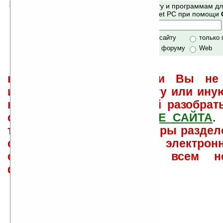
Помогите Ладошкам стать лучше
Поиск по сайту и программам д
своей поддержкой.
Mobile и Pocket PC при помощи
Хочешь футболку?
только по сайту
только
по сайту и форуму
Web
не забывайте, что если Вы не 
использовать или найти ту или ину
как ее настроить и с ней разобрат
свои вопросы в
ФОРУМЕ САЙТА
.
такого характера менеджеры раздел
сайта лично по электрон
ответов\советов давать всем н
физически.