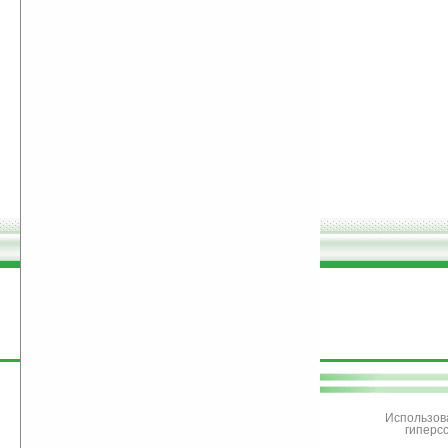
поддержите
Ладошки
Использов
гиперс