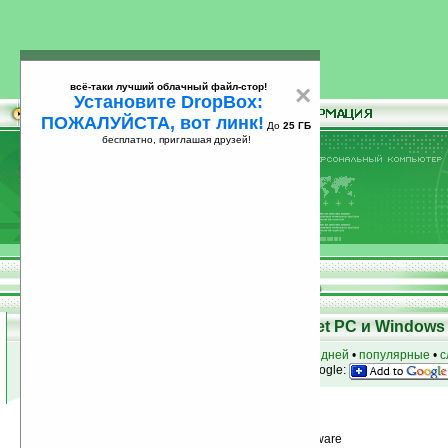
всё-таки лучший облачный файл-стор!
×
Установите DropBox:
ПОЖАЛУЙСТА, вот линк!
До
25 ГБ
бесплатно, приглашая друзей!
Установите
всё-таки лучший облачный файл-стор!
DropBox: ПОЖАЛУЙСТА, вот линк!
До
25
бесплатно, приглашая друзей!
ГБ
Программы для КПК Pocket PC и Windows 
к началу раздела
•
за сегодня
•
за 3 дня
•
за 7 дней
•
популярные
•
с
анонсы программ на email
• наш
на Google:
Условия поиска:
Найдена
Автор программ: Cosmo''s CE Software
1