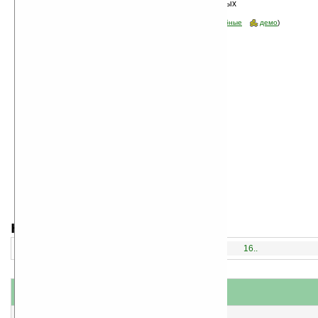
Сортировка по дате, начиная с новых
программ
Стоимость:
все
(отфильтровать:
бесплатные
пробные
демо
)
навигация:
1..
16..
название
#
короткое описание
1
PocketCurse v1.0