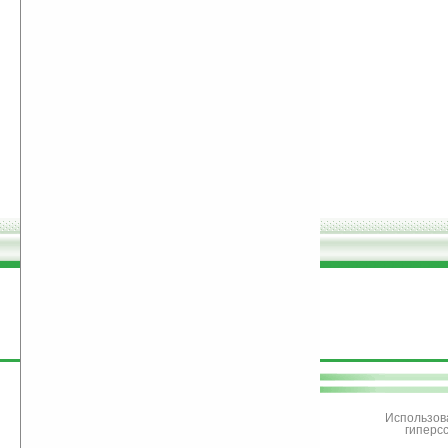
поддержите
Ладошки
Использов
гиперс