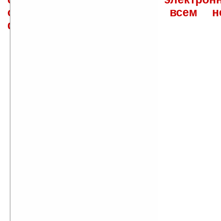
ответов\советов давать всем н
физически.