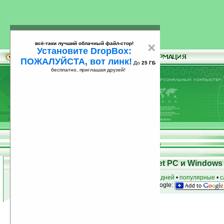
всё-таки лучший облачный файл-стор!
×
Установите DropBox:
ПОЖАЛУЙСТА, вот линк!
До
25 ГБ
бесплатно, приглашая друзей!
Установите
всё-таки лучший облачный файл-стор!
DropBox: ПОЖАЛУЙСТА, вот линк!
До
25
бесплатно, приглашая друзей!
ГБ
Программы для КПК Pocket PC и Windows 
к началу раздела
•
за сегодня
•
за 3 дня
•
за 7 дней
•
популярные
•
с
анонсы программ на email
• наш
на Google:
Условия поиска:
Найдено
Группа: Разное / Приколы
36