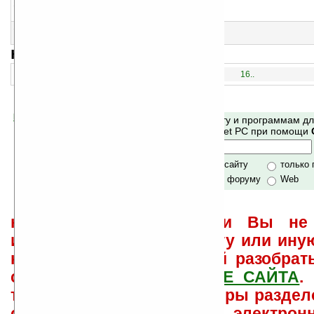
14
ppcIllusions v2.0
22 оптические иллюзии
15
1Liner v1.5.0
Сборник шуток
навигация:
1..
16..
Помогите Ладошкам стать лучше
Поиск по сайту и программам д
своей поддержкой.
Mobile и Pocket PC при помощи
Хочешь футболку?
только по сайту
только
по сайту и форуму
Web
не забывайте, что если Вы не 
использовать или найти ту или ину
как ее настроить и с ней разобрат
свои вопросы в
ФОРУМЕ САЙТА
.
такого характера менеджеры раздел
сайта лично по электрон