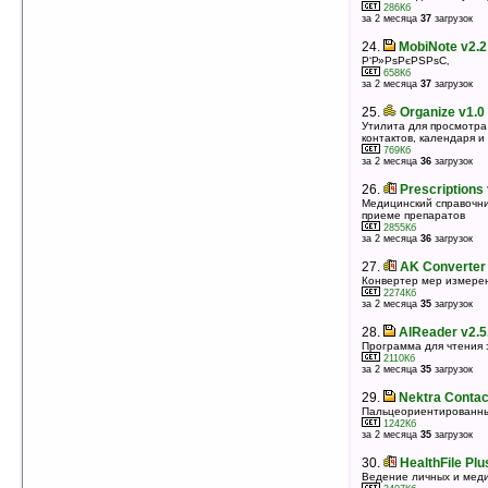
электротехникой
286Кб
за 2 месяца
37
загрузок
669Кб
оценка 5
/ 3 чел.
24.
MobiNote v2.2
24.
eWallet for Pocket PC v7.1.1
Р‘Р»РѕРєРЅРѕС‚
Программа для хранения логинов, паролей, PIN-
658Кб
кодов и т.п.
за 2 месяца
37
загрузок
10277Кб
оценка 5
/ 3 чел.
25.
Organize v1.0
Утилита для просмотра
25.
Pocket Finance Assistant 1.0.2.24
контактов, календаря и
Учет и ведение личных доходов и расходов
769Кб
за 2 месяца
36
загрузок
48Кб
оценка 5
/ 3 чел.
26.
Prescriptions 
26.
Haali Reader MakeDict
Медицинский справочн
Программа создания словарей для читалки Haali
приеме препаратов
Reader
2855Кб
за 2 месяца
36
загрузок
40Кб
оценка 5
/ 3 чел.
27.
AK Converter 
27.
MiCarrito v1.391
Конвертер мер измере
Список покупок
2274Кб
за 2 месяца
35
загрузок
797Кб
оценка 5
/ 3 чел.
28.
AlReader v2.5
28.
GirlPro v1.1.2 (PocketPC)
Программа для чтения 
Женский календарь/калькулятор овуляции
2110Кб
за 2 месяца
35
загрузок
122Кб
оценка 5
/ 3 чел.
29.
Nektra Contac
29.
BATMAN BEGINS
Пальцеориентированны
Cкин для Spb Time
1242Кб
за 2 месяца
35
загрузок
412Кб
оценка 5
/ 3 чел.
30.
HealthFile Plu
30.
F1 Season v2010 (Windows Mobile)
Ведение личных и меди