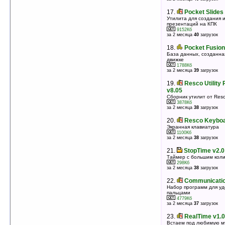
17.
SoftMaker Office 2010
17.
Pocket Slides
Пакет программ для работы с Microsoft Word, Excel
Утилита для создания 
и PowerPoint файлами на КПК
презентаций на КПК
37335Кб
9152Кб
оценка 5
/ 4 чел.
за 2 месяца
40
загрузок
18.
My Shopping List v1.6.1
18.
Pocket Fusion
Составление списка покупок — быстро и наглядно
База данных, созданна
движке
2246Кб
оценка 5
/ 4 чел.
1788Кб
за 2 месяца
39
загрузок
19.
Airscanner Mobile Encrypter v2.9
19.
Resco Utility
Шифрование папок и файлов
v8.05
192Кб
оценка 5
/ 3 чел.
Сборник утилит от Res
3878Кб
20.
SQLCE Desktop Manager v2.0
за 2 месяца
38
загрузок
Управление базой данных SQL Server Mobile Edition
или SQL Server CE с настольного ПК
20.
Resco Keyboa
1156Кб
Экранная клавиатура
оценка 5
/ 3 чел.
1100Кб
за 2 месяца
38
загрузок
21.
Emu48 v1.22
Эмуляция калькуляторов HP38G, HP39G, HP40G,
21.
StopTime v2.0
HP48SX, HP48GX, HP49G
Таймер с большим кол
2169Кб
298Кб
оценка 5
/ 3 чел.
за 2 месяца
38
загрузок
22.
Microinvest Склад Pro Mobile
22.
Communication
v.3.06.028
Набор программ для уд
Программа для складского учета
пальцами
23150Кб
4779Кб
оценка 5
/ 3 чел.
за 2 месяца
37
загрузок
23.
Electro v1.2
23.
RealTime v1.0
Справочник, калькулятор для тех кто имеет дело с
Встаем под любимую м