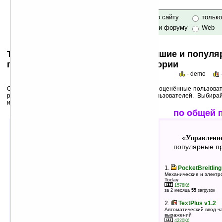
только по сайту
тольк
по сайту и форуму
Web
Top 50s по категориям: самые лучшие и попул
программы для Pocket PC в категории
- demo
Среди лучших ниже перечислены программы, выше оценённые пользоват
рейтинги популярности на основе активности пользователей. Выбира
использования!
лучшие по оценкам
по общей 
Управление информацией
Управлени
«
»
«
лучшие программы в группе
популярные пр
1.
CrimsonLock v1.32
1.
PocketBreitling
Противоугонная система для КПК
Механические и электр
Today
306Кб
оценка 5
/ 57 чел.
1578Кб
за 2 месяца
55
загрузок
2.
iFD Formula v1.6
2.
TextPlus v1.2
Калькулятор для работы с формулами
Автоматический ввод ч
3688Кб
оценка 5
/ 8 чел.
выражений
4220Кб