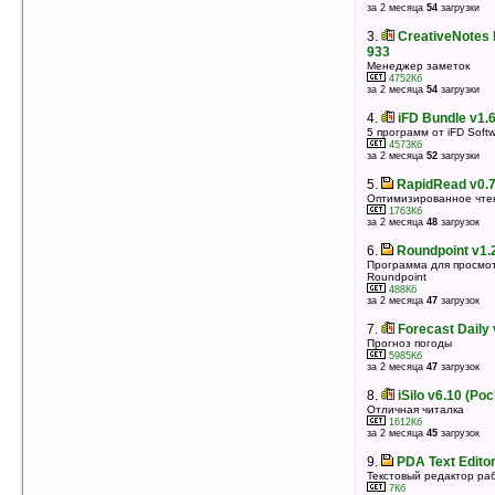
за 2 месяца
54
загрузки
3.
Tiny Engineer v1.0
Инженерный калькулятор
3.
CreativeNotes P
298Кб
оценка 5
/ 8 чел.
933
Менеджер заметок
4.
iFD Calc v1.6
4752Кб
за 2 месяца
54
загрузки
Калькулятор для вычисления арифметических
выражений
4.
iFD Bundle v1.6
4292Кб
оценка 5
/ 7 чел.
5 программ от iFD Softw
4573Кб
5.
Touch Weather Free v1.0.1.520
за 2 месяца
52
загрузки
Анимированный прогноз погоды
5.
RapidRead v0.7
4066Кб
оценка 5
/ 7 чел.
Оптимизированное чтен
1763Кб
6.
Touch Notes Base
за 2 месяца
48
загрузок
Утилита для создания и управления записями
6.
Roundpoint v1.
120Кб
оценка 5
/ 6 чел.
Программа для просмо
Roundpoint
7.
Баллистический калькулятор v2.38
488Кб
за 2 месяца
47
загрузок
Баллистический калькулятор
234Кб
оценка 5
/ 6 чел.
7.
Forecast Daily 
Прогноз погоды
8.
Foxit Reader for Windows Mobile v0.4
5985Кб
за 2 месяца
47
загрузок
Build 0929 (WM2003)
Приложение для чтения PDF-документов на КПК
8.
iSilo v6.10 (Po
725Кб
оценка 5
/ 5 чел.
Отличная читалка
1612Кб
за 2 месяца
45
загрузок
9.
SchedHandler v2.00 (PocketPC)
Выполняет разные задачи по расписанию или
9.
PDA Text Editor
событию (email/ImapIdle/Polling/exec./switch)
Текстовый редактор ра
1024Кб
оценка 5
/ 4 чел.
7Кб