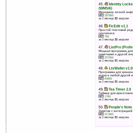
45.
Identity Locke
45.
ScreenWriter v2.04.5 (WM5-6)
(WM5/6)
Записная книжка с напоминаниями
Менеджер личной инф
231Кб
оценка 4.9
/ 25 чел.
2878Кб
за 2 месяца
32
загрузки
46.
Touch Alarm Free v1.9.1.2
46.
FicEdit v1.1
Будильник
Простой текстовый ред
1483Кб
оценка 4.9
/ 22 чел.
синтаксиса
7Кб
за 2 месяца
32
загрузки
47.
Weather4me v1.0.4
Прогноз погоды
47.
ListPro (Profe
173Кб
оценка 4.9
/ 15 чел.
Мощная программа для 
заметками и другой и
2575Кб
48.
Documents To Go for Windows Mobile
за 2 месяца
31
загрузка
v3.001
Работа с Word, Excel, PowerPoint & PDF файлами
48.
LtsWallet v1.
на смартфонах под управлением WM 5.0/6.0
Программа для хранени
6197Кб
кодов и любой другой
оценка 4.9
/ 14 чел.
838Кб
за 2 месяца
31
загрузка
49.
MVBalance v2.5.9.b
Отображения на экране Today оставшихся средств
49.
Tea Timer 2.0
на вашем счету
Таймер для приготовле
106Кб
17Кб
оценка 4.9
/ 14 чел.
за 2 месяца
31
загрузка
50.
PlusCalc v1.01
50.
People's Note
Калькулятор
Заметки с интеграцией 
58Кб
2179Кб
оценка 4.9
/ 10 чел.
за 2 месяца
31
загрузка