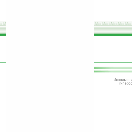
поддержите
Ладошки
Использов
гиперс