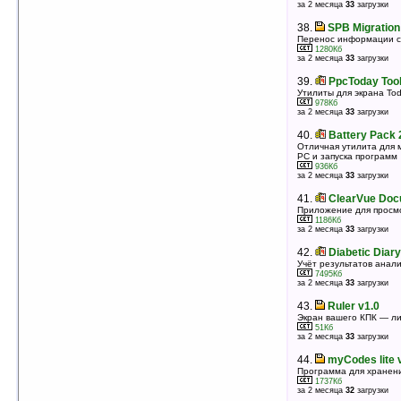
за 2 месяца
33
загрузки
оценка 5
/ 3 чел.
38.
SPB Migration 
38.
YaRPNcalc v1.6.1
Перенос информации с 
Маленький калькурятор с большими кнопками
1280Кб
152Кб
за 2 месяца
33
загрузки
оценка 5
/ 3 чел.
39.
PpcToday Tool
39.
ErgoNotes v2.5
Утилиты для экрана To
Древовидный информационный менеджер
978Кб
945Кб
за 2 месяца
33
загрузки
оценка 5
/ 3 чел.
40.
Battery Pack 
40.
CryptoCard Explorer v2.4.0.0
Отличная утилита для 
Версия программы CryptoCard для настольного ПК
PC и запуска программ
310Кб
936Кб
оценка 5
/ 3 чел.
за 2 месяца
33
загрузки
41.
PalmOrder
41.
ClearVue Doc
Система мобильной торговли и сбора данных
Приложение для просм
1037Кб
1186Кб
оценка 5
/ 3 чел.
за 2 месяца
33
загрузки
42.
WinMoDof v1.60
42.
Diabetic Diary
Калькулятор для фотографов
Учёт результатов анали
3070Кб
7495Кб
оценка 5
/ 3 чел.
за 2 месяца
33
загрузки
43.
Nyx Encrypter v1.0
43.
Ruler v1.0
Утилита для зашифровывания и расшифровывания
Экран вашего КПК — лин
файлов
51Кб
155Кб
за 2 месяца
33
загрузки
оценка 5
/ 3 чел.
44.
myCodes lite 
44.
SmallTime v1.931
Программа для хранен
Часы + 3 таймера и 3 секундомера
1737Кб
461Кб
за 2 месяца
32
загрузки
оценка 5
/ 3 чел.