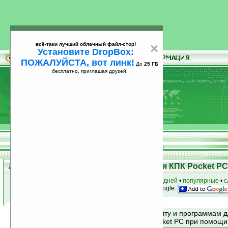
всё-таки лучший облачный файл-стор!
×
Установите DropBox:
ПОЖАЛУЙСТА, вот линк!
До
25 ГБ
бесплатно, приглашая друзей!
Установите
всё-таки лучший облачный файл-стор!
DropBox: ПОЖАЛУЙСТА, вот линк!
До
25
бесплатно, приглашая друзей!
ГБ
Лучшие и популярные программы для КПК Pocket PC 
к началу раздела
•
за сегодня
•
за 3 дня
•
за 7 дней
•
популярные
•
с
анонсы программ на email
• наш
на Google:
Поиск по сайту и программам 
Mobile и Pocket PC при помощ