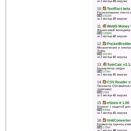
за 2 месяца
43
загрузки
10.
SermonTracker v1.0
10.
TextRact beta
Составление плана доклада, проповеди и ведение
заметок
Распознование текста с
365Кб
2311Кб
оценка 5
/ 4 чел.
за 2 месяца
43
загрузки
11.
MyCalculator v1.1
11.
WebIS Money 
Научный калькулятор
Финансовый менеджер
293Кб
2456Кб
оценка 5
/ 4 чел.
за 2 месяца
42
загрузки
12.
DateEx Today Component v2.01.209
12.
PocketBreitlin
Часы и дата на today
Механические и электр
Today
102Кб
оценка 5
/ 4 чел.
1613Кб
за 2 месяца
41
загрузка
13.
Pocket Zhelezobeton v1.2
13.
SaleCalc v2.3
Просмотр типоразмеров и других характеристик
типовых железобетонных изделий, применяемых в
Калькулятор скидок
строительстве
377Кб
за 2 месяца
41
загрузка
127Кб
оценка 5
/ 4 чел.
14.
CSV Reader v
14.
TurboConvert v2.0
Просмотр CSV-файлов 
Конвертер величин
запятыми)
419Кб
21Кб
оценка 5
/ 4 чел.
за 2 месяца
41
загрузка
15.
StelsMedia PDA Electric v3.0
15.
eStore-it 1.00
Программа для расчета электрических величин
Блокнот с защитой дл
355Кб
835Кб
оценка 5
/ 4 чел.
за 2 месяца
41
загрузка
16.
Unit Converter PDA v1.0
16.
UnitConverter
Конвертер величин
Конвертор единиц изм
91Кб
175Кб
оценка 5
/ 4 чел.
за 2 месяца
40
загрузок