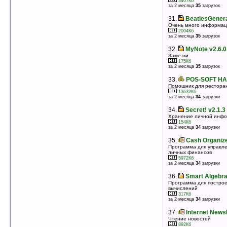
v3.19
3407Кб
за 2 месяца
35
загрузок
Информация о текущих гонках Формулы-1
504Кб
31.
BeatlesGenera
оценка 5
/ 3 чел.
Очень много информаци
31.
MASPware HandNotes v4.00.0
2004Кб
за 2 месяца
35
загрузок
Виртуальный блокнот
687Кб
32.
MyNote v2.6.0
оценка 5
/ 3 чел.
Заметки
32.
Eye On Privacy v0.60.12
175Кб
за 2 месяца
35
загрузок
Защита важной информации
121Кб
33.
POS-SOFT HA
оценка 5
/ 3 чел.
Помошник для рестора
33.
Free Scientific Calculator v1
13632Кб
за 2 месяца
34
загрузки
Научный калькулятор
745Кб
34.
Secret! v2.1.3
оценка 5
/ 3 чел.
Хранение личной инф
34.
KMLPathCreator v1.0
154Кб
за 2 месяца
34
загрузки
Работа с log файлами программы WMMiniGPS
22Кб
35.
Cash Organiz
оценка 5
/ 3 чел.
Программа для управле
35.
EasyHelper Contact Manager v1.0
личных финансов
5972Кб
Бекап и восстановление контактов
за 2 месяца
34
загрузки
37Кб
оценка 5
/ 3 чел.
36.
Smart Algebra
36.
Pocket Strelok v2.53 (PocketPC)
Программа для построе
вычислений
Баллистический калькулятор
317Кб
272Кб
за 2 месяца
34
загрузки
оценка 5
/ 3 чел.
37.
Internet News
37.
Boban VoiceTime v3.2.5
Чтение новостей
Бесплатные голосовые часы
892Кб
357Кб