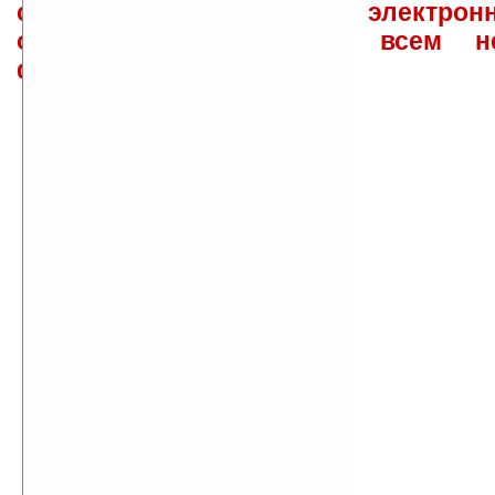
сайта лично по электрон
ответов\советов давать всем н
физически.