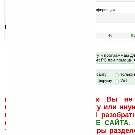
14
Eplixo Video SMS v1.2 beta
SMS по низким тарифам, а также видео/аудио конференции
15
GVV — Google Visual Voicemail v0.7.5
Полу-оффлайн клиент Google Voice
навигация:
1..
16..
31..
46..
61
Помогите Ладошкам стать лучше
Поиск по сайту и программам д
своей поддержкой.
Mobile и Pocket PC при помощи
Хочешь футболку?
только по сайту
только
по сайту и форуму
Web
не забывайте, что если Вы не 
использовать или найти ту или ину
как ее настроить и с ней разобрат
свои вопросы в
ФОРУМЕ САЙТА
.
такого характера менеджеры раздел