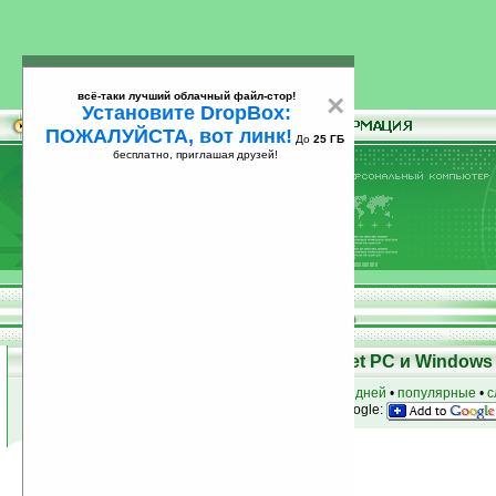
всё-таки лучший облачный файл-стор!
×
Установите DropBox:
ПОЖАЛУЙСТА, вот линк!
До
25 ГБ
бесплатно, приглашая друзей!
Установите
всё-таки лучший облачный файл-стор!
DropBox: ПОЖАЛУЙСТА, вот линк!
До
25
бесплатно, приглашая друзей!
ГБ
Программы для КПК Pocket PC и Windows 
к началу раздела
•
за сегодня
•
за 3 дня
•
за 7 дней
•
популярные
•
с
анонсы программ на email
• наш
на Google:
Условия поиска:
Найдено
Группа: Коммуникации и сети / Чат
78