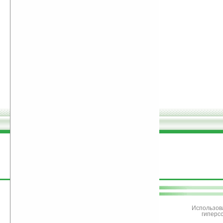
поддержите
Ладошки
Использов
гиперс